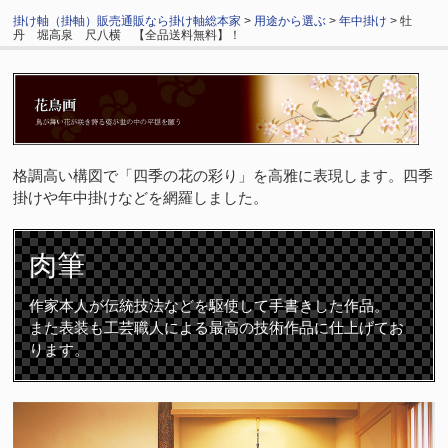
掛け軸（掛軸）販売通販なら掛け軸総本家
>
用途から選ぶ
>
年中掛け
> 牡
丹 堀高泉 尺八横 【全品送料無料】！
格調高い構図で「四季の花の彩り」を高雅に表現します。四季
掛けや年中掛けなどを網羅しました。
肉筆
作家本人が伝統技法などを駆使して手書きした作品。
また表装も工芸職人による最高の技術作品に仕上げてお
ります。