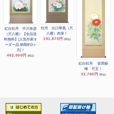
牡丹 出口華凰（尺
紅白牡丹 中川幸彦
八横）肉筆！
（尺八横）【全品送
191,675円
料無料】[人気作家オ
(税込)
ーダー品 納期約3ヶ
月]！
462,000円
(税込)
紅白牡丹 富岡蘇
峰 尺五！
32,780円
(税込)