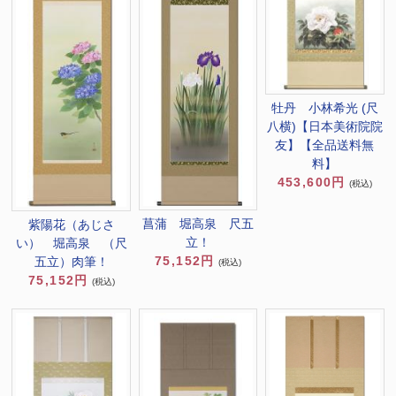
牡丹 小林希光 (尺
八横)【日本美術院院
友】【全品送料無
料】
453,600円
(税込)
菖蒲 堀高泉 尺五
紫陽花（あじさ
立！
い） 堀高泉 （尺
75,152円
五立）肉筆！
(税込)
75,152円
(税込)