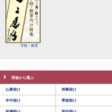
学校・教育
用途から選ぶ
仏事掛け
神事掛け
年中掛け
季節掛け
祝儀掛け
節句掛け