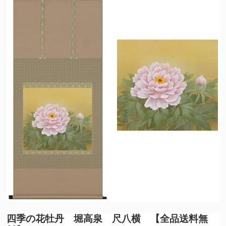
四季の花
牡丹 堀高泉 尺八横 【全品送料無