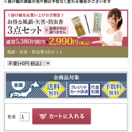
風鎮・矢筈・防虫香3点セット
数量