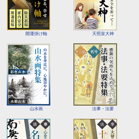
開運掛け軸
天照皇大神
山水画
法事・法要