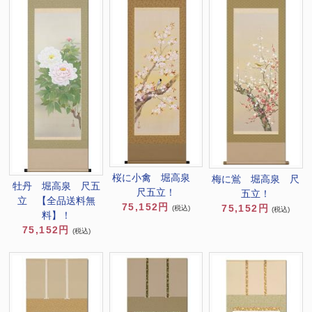
桜に小禽 堀高泉
梅に鴬 堀高泉 尺
牡丹 堀高泉 尺五
尺五立！
五立！
立 【全品送料無
75,152円
75,152円
(税込)
(税込)
料】！
75,152円
(税込)