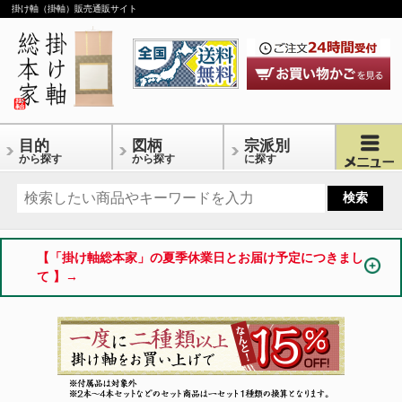
掛け軸（掛軸）販売通販サイト
目的
図柄
宗派別
から探す
から探す
に探す
【「掛け軸総本家」の夏季休業日とお届け予定につきまし
て 】→