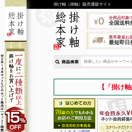
掛け軸（掛軸）販売通販サイト
全商品対象!
全国送料
業界最速お届
最短即日
【「掛け軸
よくあるご質問