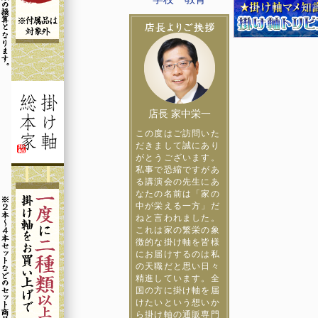
店長 家中栄一
この度はご訪問いた
だきまして誠にあり
がとうございます。
私事で恐縮ですがあ
る講演会の先生にあ
なたの名前は「家の
中が栄える一方」だ
ねと言われました。
これは家の繁栄の象
徴的な掛け軸を皆様
にお届けするのは私
の天職だと思い日々
精進しています。全
国の方に掛け軸を届
けたいという想いか
ら掛け軸の通販専門