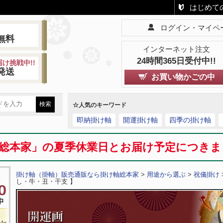
はじめて
ログイン・マイペ
!
無料
インターネット注文
24時間365日受付中!!
け挑戦中!!
発送
お買い物かごの中
☆人気のキーワード
即納掛け軸
開運掛け軸
四季の掛け軸
総本家」の夏季休業日とお届け予定につき
掛け軸（掛軸）販売通販なら掛け軸総本家
>
用途から選ぶ
>
祝儀掛け
し・牛・丑・干支 】