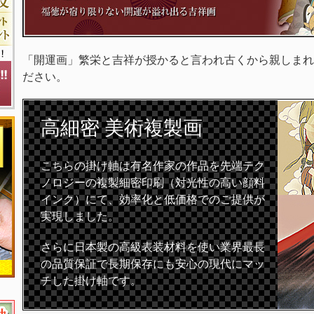
「開運画」繁栄と吉祥が授かると言われ古くから親しまれ
ださい。
高細密
美術複製画
こちらの掛け軸は有名作家の作品を先端テク
ノロジーの複製細密印刷（対光性の高い顔料
インク）にて、効率化と低価格でのご提供が
実現しました。
さらに日本製の高級表装材料を使い業界最長
の品質保証で長期保存にも安心の現代にマッ
チした掛け軸です。