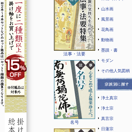
山水画
風景画
花鳥画
動物画
墨蹟・書
法事・法要
モダン
その他人気図柄
浄土真宗
浄土宗
真言宗
名号
日蓮宗