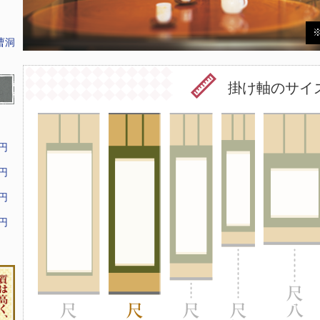
曹洞
掛け軸のサイ
9円
9円
9円
9円