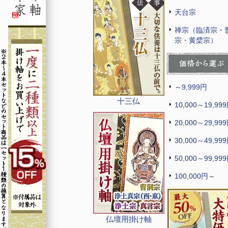
天台宗
禅宗（臨済宗・
宗・黄檗宗）
～9,999円
十三仏
10,000～19,99
20,000～29,99
30,000～49,99
50,000～99,99
100,000円～
仏壇用掛け軸