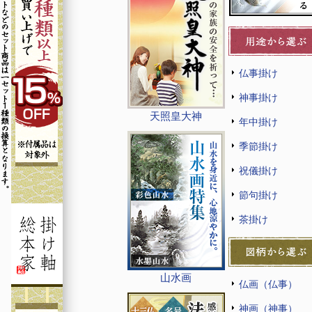
仏事掛け
神事掛け
天照皇大神
年中掛け
季節掛け
祝儀掛け
節句掛け
茶掛け
山水画
仏画（仏事）
神画（神事）