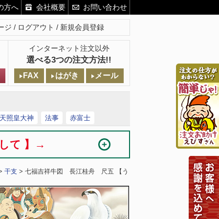
の方へ
会社概要
お問い合わせ
ージ
ログアウト
新規会員登録
インターネット注文以外
選べる3つの注文方法!!
FAX
はがき
メール
天照皇大神
法事
赤富士
まして 】→
>
干支
> 七福吉祥牛図 長江桂舟 尺五 【う