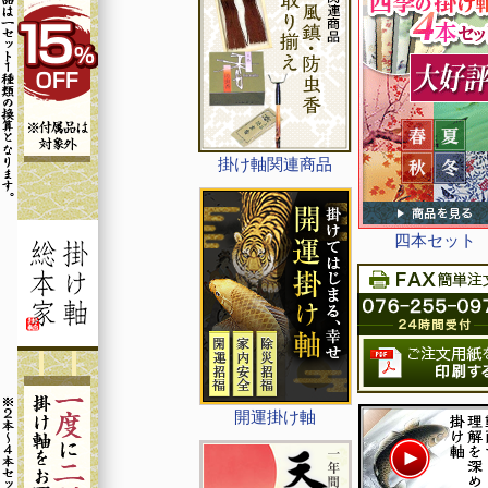
掛け軸関連商品
四本セット
開運掛け軸