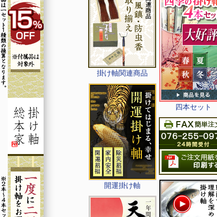
掛け軸関連商品
四本セット
開運掛け軸