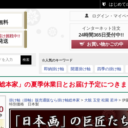
はじめて
ログイン・マイペ
!
無料
インターネット注文
24時間365日受付中!!
け挑戦中!!
発送
お買い物かごの中
☆人気のキーワード
即納掛け軸
開運掛け軸
四季の掛け軸
総本家」の夏季休業日とお届け予定につき
掛け軸（掛軸）販売通販なら掛け軸総本家
>
大観 玉堂 松園 若冲
> 
特別価格 日本製