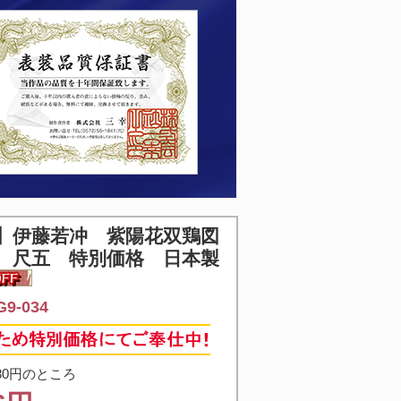
】
伊藤若冲 紫陽花双鶏図
 尺五 特別価格 日本製
9-034
80円のところ