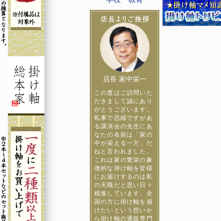
店長 家中栄一
この度はご訪問いた
だきまして誠にあり
がとうございます。
私事で恐縮ですがあ
る講演会の先生にあ
なたの名前は「家の
中が栄える一方」だ
ねと言われました。
これは家の繁栄の象
徴的な掛け軸を皆様
にお届けするのは私
の天職だと思い日々
精進しています。全
国の方に掛け軸を届
けたいという想いか
ら掛け軸の通販専門