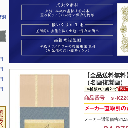
曹洞
9円
9円
【全品送料無料
9円
（名画複製画）
9円
商品番号 ｓ-KZ2G
メーカー通常価格34,9