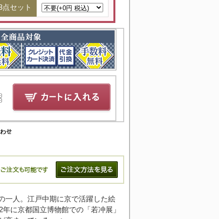
3点セット
の一人。江戸中期に京で活躍した絵
12年に京都国立博物館での「若冲展」