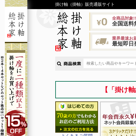
掛け軸（掛軸）販売通販サイト
全商品対象!
全国送料
業界最速お届
最短即日
【「掛け軸
よくあるご質問