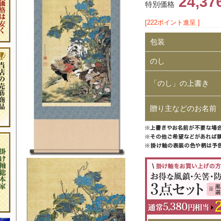
24,3
特別価格
[222ポイント進呈 ]
包装
のし
「のし」の上書き
贈り主などのお名前