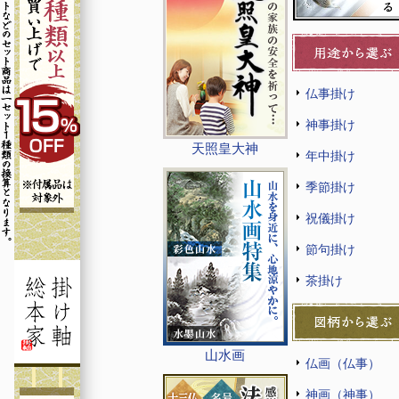
仏事掛け
神事掛け
天照皇大神
年中掛け
季節掛け
祝儀掛け
節句掛け
茶掛け
山水画
仏画（仏事）
神画（神事）