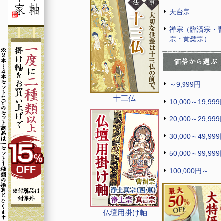
天台宗
禅宗（臨済宗・
宗・黄檗宗）
～9,999円
十三仏
10,000～19,99
20,000～29,99
30,000～49,99
50,000～99,99
100,000円～
仏壇用掛け軸