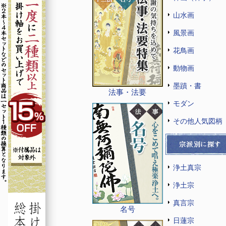
山水画
風景画
花鳥画
動物画
墨蹟・書
法事・法要
モダン
その他人気図柄
浄土真宗
浄土宗
真言宗
名号
日蓮宗