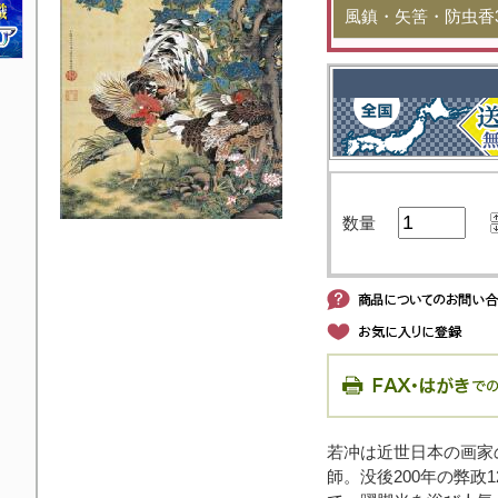
風鎮・矢筈・防虫香
数量
若冲は近世日本の画家
師。没後200年の弊政