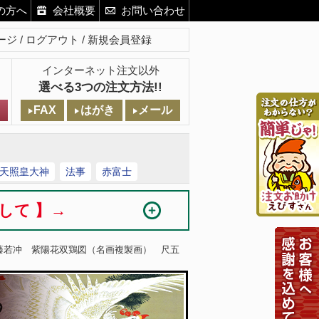
の方へ
会社概要
お問い合わせ
ージ
ログアウト
新規会員登録
インターネット注文以外
選べる3つの注文方法!!
FAX
はがき
メール
天照皇大神
法事
赤富士
まして 】→
伊藤若冲 紫陽花双鶏図（名画複製画） 尺五