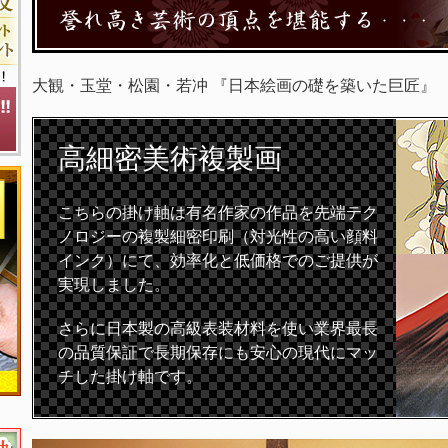
大観・玉堂・松園・若冲 『日本絵画の礎を築いた巨匠』
高細密
美術複製画
こちらの掛け軸は有名作家の作品を先端テク
ノロジーの複製細密印刷（対光性の高い顔料
インク）にて、効率化と低価格でのご提供が
実現しました。
さらに日本製の高級表装材料を使い業界最長
の品質保証で長期保存にも安心の現代にマッ
チした掛け軸です。