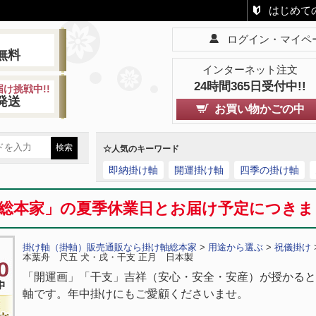
はじめて
ログイン・マイペ
!
無料
インターネット注文
24時間365日受付中!!
け挑戦中!!
発送
お買い物かごの中
☆人気のキーワード
即納掛け軸
開運掛け軸
四季の掛け軸
総本家」の夏季休業日とお届け予定につき
掛け軸（掛軸）販売通販なら掛け軸総本家
>
用途から選ぶ
>
祝儀掛け
本葉舟 尺五 犬・戌・干支 正月 日本製
「開運画」「干支」吉祥（安心・安全・安産）が授かると
軸です。年中掛けにもご愛顧くださいませ。