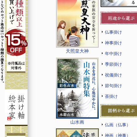
仏事掛け
神事掛け
天照皇大神
年中掛け
季節掛け
祝儀掛け
節句掛け
茶掛け
山水画
仏画（仏事）
神画（神事）