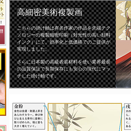
高細密
美術複製画
こちらの掛け軸は有名作家の作品を先端テク
ノロジーの複製細密印刷（対光性の高い顔料
インク）にて、効率化と低価格でのご提供が
実現しました。
さらに日本製の高級表装材料を使い業界最長
の品質保証で長期保存にも安心の現代にマッ
チした掛け軸です。