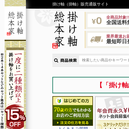
掛け軸（掛軸）販売通販サイト
全商品対象!
全国送料
業界最速お届
最短即日
【「掛け軸
よくあるご質問