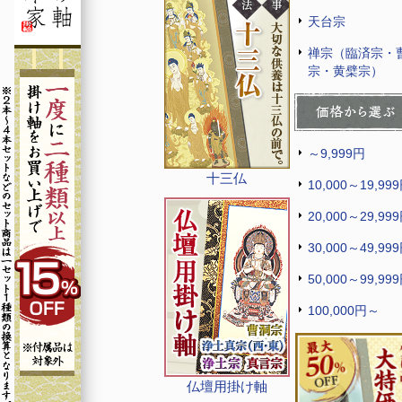
天台宗
禅宗（臨済宗・
宗・黄檗宗）
～9,999円
十三仏
10,000～19,99
20,000～29,99
30,000～49,99
50,000～99,99
100,000円～
仏壇用掛け軸