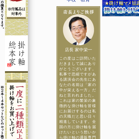
店長 家中栄一
この度はご訪問いた
だきまして誠にあり
がとうございます。
私事で恐縮ですがあ
る講演会の先生にあ
なたの名前は「家の
中が栄える一方」だ
ねと言われました。
これは家の繁栄の象
徴的な掛け軸を皆様
にお届けするのは私
の天職だと思い日々
精進しています。全
国の方に掛け軸を届
けたいという想いか
ら掛け軸の通販専門