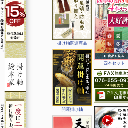
掛け軸関連商品
四本セット
開運掛け軸