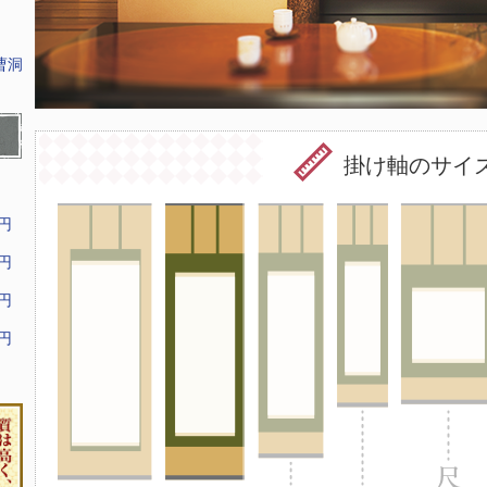
曹洞
掛け軸のサイ
9円
9円
9円
9円