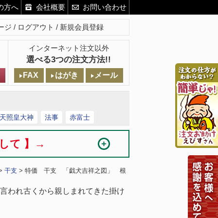
の方へ
会社概要
お問い合わせ
ージ
ログアウト
新規会員登録
インターネット注文以外
選べる3つの注文方法!!
FAX
はがき
メール
天照皇大神
法事
赤富士
まして 】→
>
干支
> 特価 干支 「戯犬吉祥之図」 根
言われ古くから親しまれてきた掛け