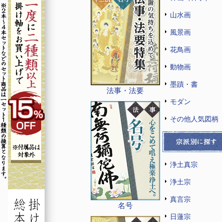
山水画
風景画
花鳥画
動物画
墨蹟・書
法事・法要
モダン
その他人気図柄
浄土真宗
浄土宗
真言宗
名号
日蓮宗