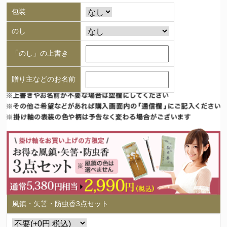
包装
のし
「のし」の上書き
贈り主などのお名前
風鎮・矢筈・防虫香3点セット