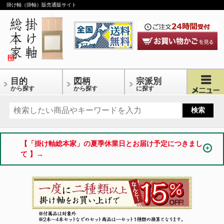
掛け軸（掛軸）販売通販サイト
目的
図柄
宗派別
から探す
から探す
に探す
【「掛け軸総本家」の夏季休業日とお届け予定につきまし
て 】→