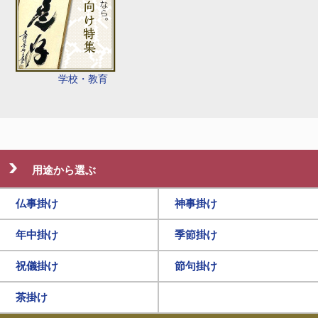
学校・教育
用途から選ぶ
仏事掛け
神事掛け
年中掛け
季節掛け
祝儀掛け
節句掛け
茶掛け