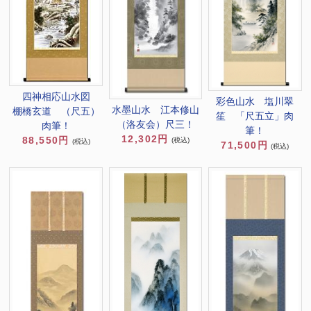
四神相応山水図
彩色山水 塩川翠
水墨山水 江本修山
棚橋玄道 （尺五）
笙 「尺五立」肉
（洛友会）尺三！
肉筆！
筆！
12,302円
88,550円
(税込)
(税込)
71,500円
(税込)