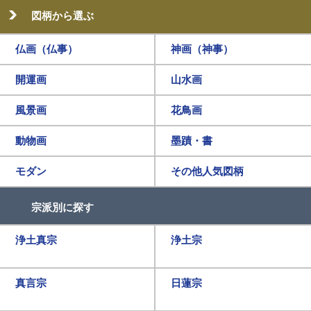
図柄から選ぶ
仏画（仏事）
神画（神事）
開運画
山水画
風景画
花鳥画
動物画
墨蹟・書
モダン
その他人気図柄
宗派別に探す
浄土真宗
浄土宗
真言宗
日蓮宗