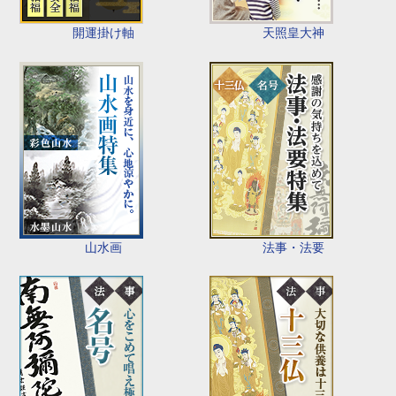
開運掛け軸
天照皇大神
山水画
法事・法要