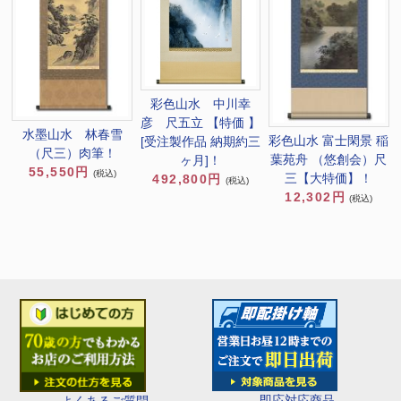
彩色山水 中川幸
彦 尺五立 【特価 】
水墨山水 林春雪
彩色山水 富士閑景 稲
[受注製作品 納期約三
（尺三）肉筆！
葉苑舟 （悠創会）尺
ヶ月]！
55,550円
(税込)
三【大特価】！
492,800円
(税込)
12,302円
(税込)
即応対応商品