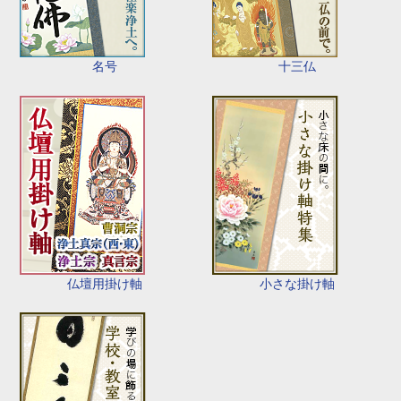
名号
十三仏
仏壇用掛け軸
小さな掛け軸