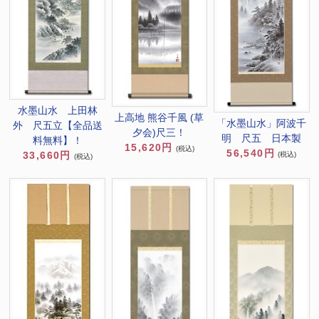
水墨山水 上田林
上高地 熊谷千風 (草
「水墨山水」阿波千
外 尺五立【全品送
夕会)尺三！
明 尺五 日本製
料無料】！
15,620円
(税込)
56,540円
33,660円
(税込)
(税込)