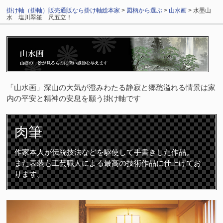
掛け軸（掛軸）販売通販なら掛け軸総本家
>
図柄から選ぶ
>
山水画
> 水墨山
水 塩川翠笙 尺五立！
「山水画」深山の大気が澄みわたる静寂と郷愁溢れる情景は家
内の平安と精神の安息を願う掛け軸です
肉筆
作家本人が伝統技法などを駆使して手書きした作品。
また表装も工芸職人による最高の技術作品に仕上げてお
ります。