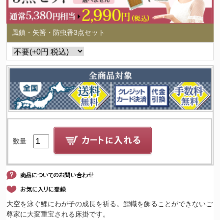
風鎮・矢筈・防虫香3点セット
数量
大空を泳ぐ鯉にわが子の成長を祈る。鯉幟を飾ることができないご
尊家に大変重宝される床掛です。