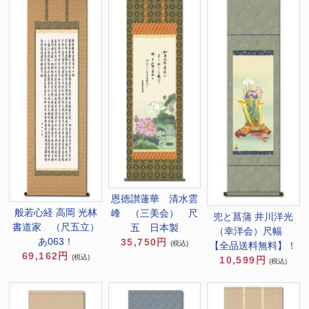
恩徳讃蓮華 清水雲
般若心経 高岡 光林
峰 （三美会） 尺
兜と菖蒲 井川洋光
書道家 （尺五立）
五 日本製
（幸洋会）尺幅
あ063！
35,750円
(税込)
【全品送料無料】！
69,162円
(税込)
10,599円
(税込)