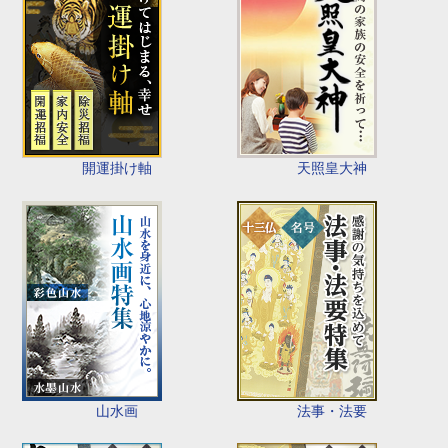
開運掛け軸
天照皇大神
山水画
法事・法要