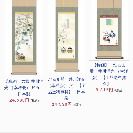
【特価】 だるま
雛 井川洋光 （幸洋
会） 【全品送料無
だるま雛 井川洋光
花鳥画 六瓢 井川洋
料】！
（幸洋会） 尺五【全
光 （幸洋会） 尺五
9,812円
(税込)
品送料無料】 日本
日本製
製
24,530円
(税込)
24,530円
(税込)