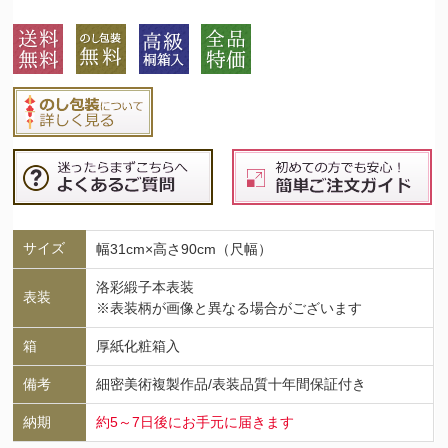
サイズ
幅31cm×高さ90cm（尺幅）
洛彩緞子本表装
表装
※表装柄が画像と異なる場合がございます
箱
厚紙化粧箱入
備考
細密美術複製作品/表装品質十年間保証付き
納期
約5～7日後にお手元に届きます