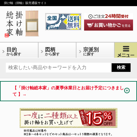
掛け軸（掛軸）販売通販サイト
目的
図柄
宗派別
から探す
から探す
に探す
【「掛け軸総本家」の夏季休業日とお届け予定につきまし
て 】→