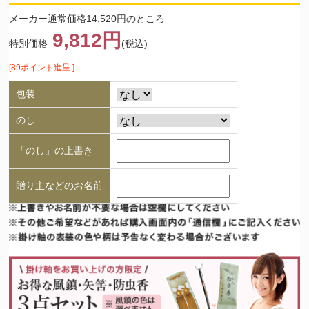
メーカー通常価格14,520円のところ
9,812円
特別価格
(税込)
[89ポイント進呈 ]
包装
のし
「のし」の上書き
贈り主などのお名前