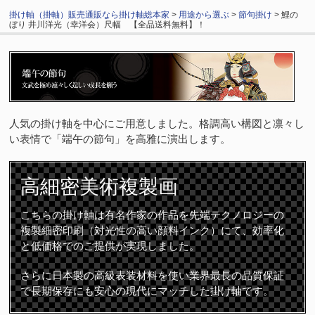
掛け軸（掛軸）販売通販なら掛け軸総本家
>
用途から選ぶ
>
節句掛け
> 鯉の
ぼり 井川洋光（幸洋会）尺幅 【全品送料無料】！
人気の掛け軸を中心にご用意しました。格調高い構図と凛々し
い表情で「端午の節句」を高雅に演出します。
高細密
美術複製画
こちらの掛け軸は有名作家の作品を先端テクノロジーの
複製細密印刷（対光性の高い顔料インク）にて、効率化
と低価格でのご提供が実現しました。
さらに日本製の高級表装材料を使い業界最長の品質保証
で長期保存にも安心の現代にマッチした掛け軸です。