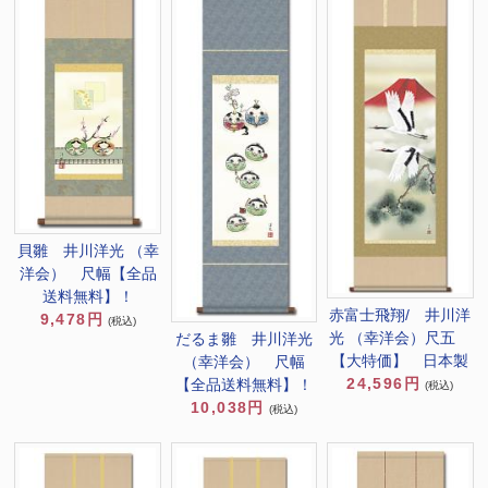
貝雛 井川洋光 （幸
洋会） 尺幅【全品
送料無料】！
赤富士飛翔/ 井川洋
9,478円
(税込)
光 （幸洋会）尺五
だるま雛 井川洋光
【大特価】 日本製
（幸洋会） 尺幅
24,596円
【全品送料無料】！
(税込)
10,038円
(税込)