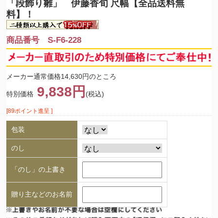
「段飾り雛」 伊藤香旬 尺幅【全品送料無
料】！
商品番号 S-F6-228
メーカー通常価格14,630円のところ
9,838円
特別価格
(税込)
[89ポイント進呈 ]
包装
のし
「のし」の上書き
贈り主などのお名前