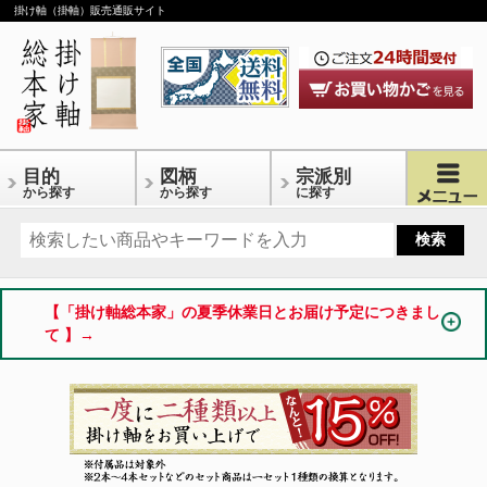
掛け軸（掛軸）販売通販サイト
目的
図柄
宗派別
から探す
から探す
に探す
【「掛け軸総本家」の夏季休業日とお届け予定につきまし
て 】→