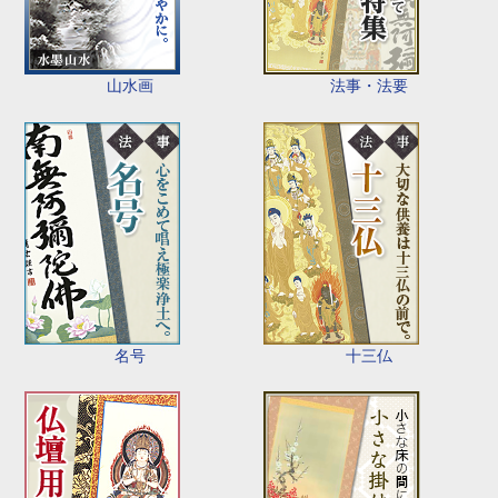
山水画
法事・法要
名号
十三仏