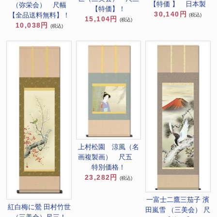
【特価 】 日本製
（弥栄会） 尺幅
【特価】！
30,140円
【全品送料無料】！
(税込)
15,104円
(税込)
10,038円
(税込)
上村松園 涼風（名
画複製画） 尺五
特別価格！
23,282円
(税込)
一富士二鷹三茄子 濱
紅白梅に鶯 田村竹世
田嵐雪 （三美会） 尺