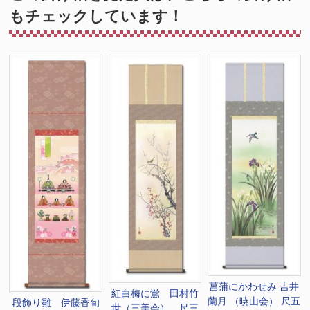
もチェックしています！
菖蒲にかわせみ 吉井
紅白梅に鴬 田村竹
蘭月 （暁山会） 尺五
段飾り雛 伊藤香旬
世（三美会） 尺三