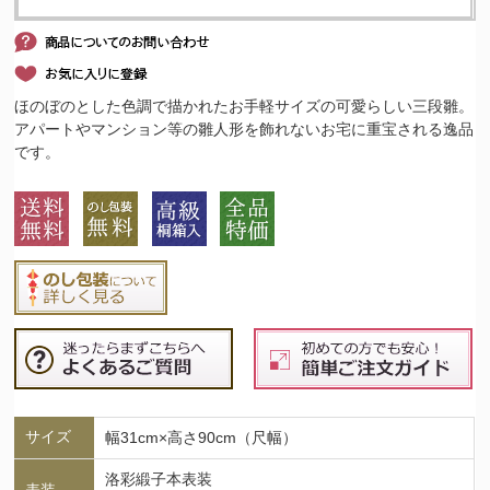
ほのぼのとした色調で描かれたお手軽サイズの可愛らしい三段雛。
アパートやマンション等の雛人形を飾れないお宅に重宝される逸品
です。
サイズ
幅31cm×高さ90cm（尺幅）
洛彩緞子本表装