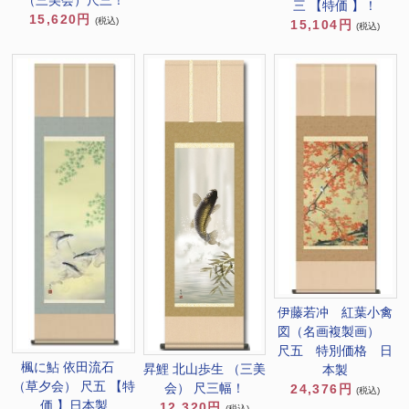
（三美会）尺三！
三 【特価 】！
15,620円
(税込)
15,104円
(税込)
伊藤若冲 紅葉小禽
図（名画複製画）
尺五 特別価格 日
楓に鮎 依田流石
昇鯉 北山歩生 （三美
本製
（草夕会） 尺五 【特
会） 尺三幅！
24,376円
(税込)
価 】日本製
12,320円
(税込)