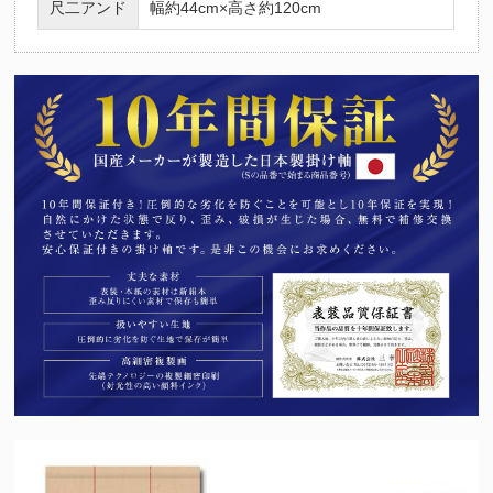
尺二アンド
幅約44cm×高さ約120cm