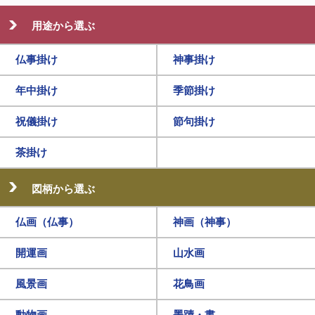
用途から選ぶ
仏事掛け
神事掛け
年中掛け
季節掛け
祝儀掛け
節句掛け
茶掛け
図柄から選ぶ
仏画（仏事）
神画（神事）
開運画
山水画
風景画
花鳥画
動物画
墨蹟・書