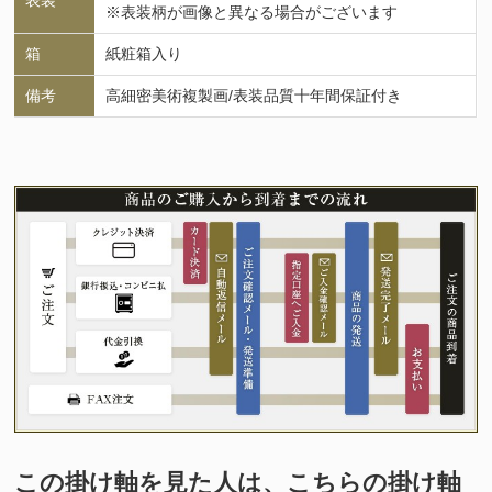
表装
※表装柄が画像と異なる場合がございます
箱
紙粧箱入り
備考
高細密美術複製画/表装品質十年間保証付き
この掛け軸を見た人は、こちらの掛け軸