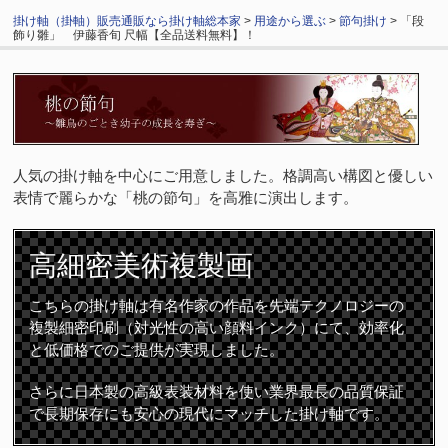
掛け軸（掛軸）販売通販なら掛け軸総本家
>
用途から選ぶ
>
節句掛け
> 「段
飾り雛」 伊藤香旬 尺幅【全品送料無料】！
人気の掛け軸を中心にご用意しました。格調高い構図と優しい
表情で麗らかな「桃の節句」を高雅に演出します。
高細密
美術複製画
こちらの掛け軸は有名作家の作品を先端テクノロジーの
複製細密印刷（対光性の高い顔料インク）にて、効率化
と低価格でのご提供が実現しました。
さらに日本製の高級表装材料を使い業界最長の品質保証
で長期保存にも安心の現代にマッチした掛け軸です。