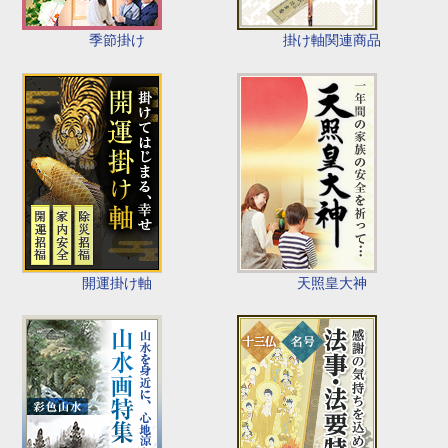
季節掛け
掛け軸関連商品
開運掛け軸
天照皇大神