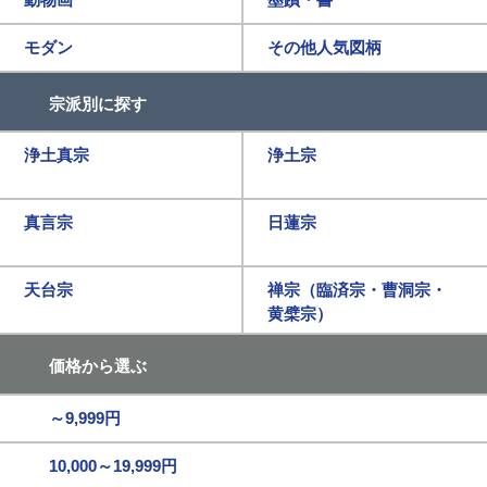
モダン
その他人気図柄
宗派別に探す
浄土真宗
浄土宗
真言宗
日蓮宗
天台宗
禅宗（臨済宗・曹洞宗・
黄檗宗）
価格から選ぶ
～9,999円
10,000～19,999円