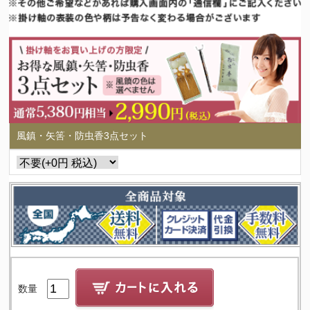
風鎮・矢筈・防虫香3点セット
数量