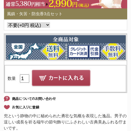
風鎮・矢筈・防虫香3点セット
数量
兜という静物の中に秘められた勇壮な気概を表現した逸品。男子の
逞しい成長を祈る端午の節句飾りにふさわしい古典美あふれる佇ま
いです。