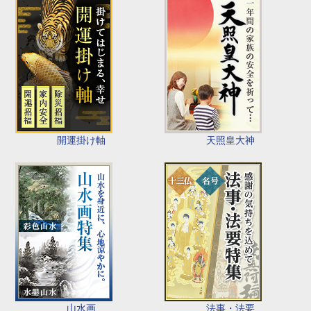
開運掛け軸
天照皇大神
山水画
法事・法要