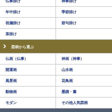
仏事掛け
神事掛け
年中掛け
季節掛け
祝儀掛け
節句掛け
茶掛け
図柄から選ぶ
仏画（仏事）
神画（神事）
開運画
山水画
風景画
花鳥画
動物画
墨蹟・書
モダン
その他人気図柄