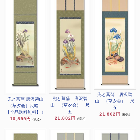
兜と菖蒲 唐沢碧
兜と菖蒲 唐沢碧
兜と菖蒲 唐沢碧山
山 （草夕会） 尺
山 （草夕会） 尺
（草夕会）尺幅
五
五
【全品送料無料】！
21,802円
(税込)
21,802円
10,599円
(税込)
(税込)