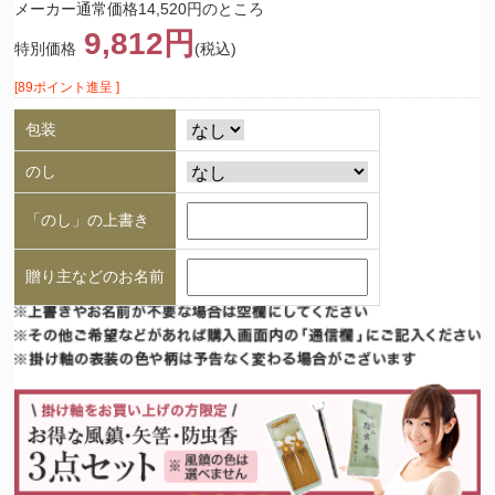
メーカー通常価格14,520円のところ
9,812円
特別価格
(税込)
[89ポイント進呈 ]
包装
のし
「のし」の上書き
贈り主などのお名前