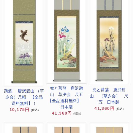
兜と菖蒲 唐沢碧
兜と菖蒲 唐沢碧
跳鯉 唐沢碧山 （草
山 草夕会 尺五
山 （草夕会） 尺
夕会）尺幅 【全品
【全品送料無料】
五 日本製
送料無料】！
日本製
41,360円
(税込)
10,175円
(税込)
41,360円
(税込)