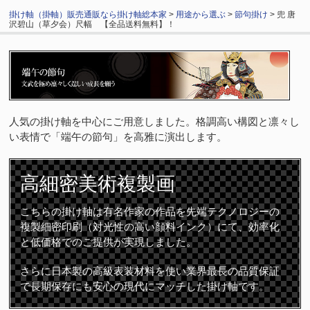
掛け軸（掛軸）販売通販なら掛け軸総本家
>
用途から選ぶ
>
節句掛け
> 兜 唐
沢碧山（草夕会）尺幅 【全品送料無料】！
人気の掛け軸を中心にご用意しました。格調高い構図と凛々し
い表情で「端午の節句」を高雅に演出します。
高細密
美術複製画
こちらの掛け軸は有名作家の作品を先端テクノロジーの
複製細密印刷（対光性の高い顔料インク）にて、効率化
と低価格でのご提供が実現しました。
さらに日本製の高級表装材料を使い業界最長の品質保証
で長期保存にも安心の現代にマッチした掛け軸です。