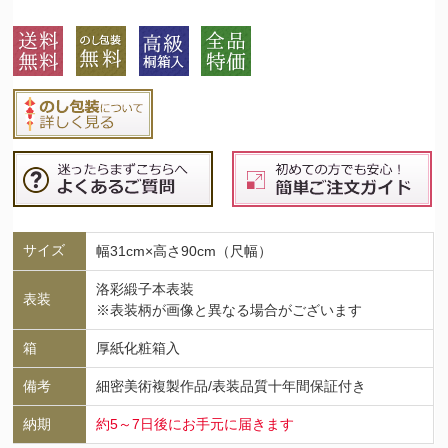
サイズ
幅31cm×高さ90cm（尺幅）
洛彩緞子本表装
表装
※表装柄が画像と異なる場合がございます
箱
厚紙化粧箱入
備考
細密美術複製作品/表装品質十年間保証付き
納期
約5～7日後にお手元に届きます