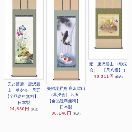
兜 唐沢碧山 （弥栄
会） 【尺八横】！
40,311円
(税込)
兜と菖蒲 唐沢碧
夫婦滝昇鯉 唐沢碧山
山 草夕会 尺五
（草夕会） 尺五
【全品送料無料】
【全品送料無料】
日本製
日本製
24,530円
(税込)
30,140円
(税込)