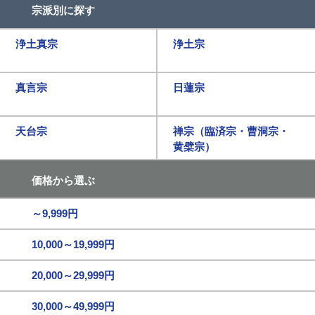
宗派別に探す
浄土真宗
浄土宗
真言宗
日蓮宗
天台宗
禅宗（臨済宗・曹洞宗・
黄檗宗）
価格から選ぶ
～9,999円
10,000～19,999円
20,000～29,999円
30,000～49,999円