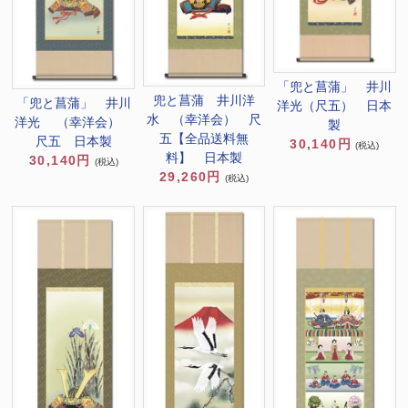
「兜と菖蒲」 井川
兜と菖蒲 井川洋
「兜と菖蒲」 井川
洋光（尺五） 日本
水 （幸洋会） 尺
洋光 （幸洋会）
製
五【全品送料無
尺五 日本製
30,140円
(税込)
料】 日本製
30,140円
(税込)
29,260円
(税込)