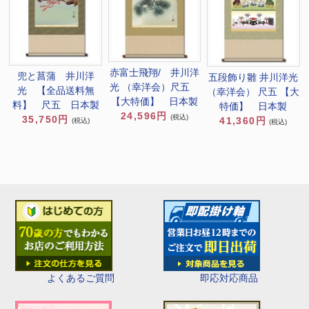
赤富士飛翔/ 井川洋
兜と菖蒲 井川洋
五段飾り雛 井川洋光
光 （幸洋会）尺五
光 【全品送料無
（幸洋会） 尺五 【大
【大特価】 日本製
料】 尺五 日本製
特価】 日本製
24,596円
(税込)
35,750円
41,360円
(税込)
(税込)
即応対応商品
よくあるご質問