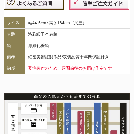
サイズ
幅44.5cm×高さ164cm（尺三）
表装
洛彩緞子本表装
箱
厚紙化粧箱
備考
細密美術複製作品/表装品質十年間保証付き
納期
受注製作のため一週間前後のお届け予定です