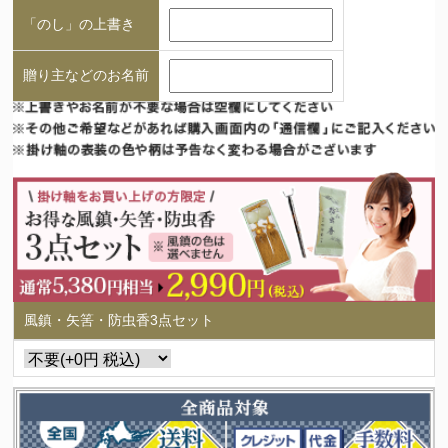
「のし」の上書き
贈り主などのお名前
風鎮・矢筈・防虫香3点セット