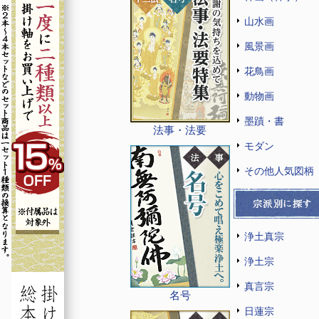
山水画
風景画
花鳥画
動物画
墨蹟・書
法事・法要
モダン
その他人気図柄
浄土真宗
浄土宗
真言宗
名号
日蓮宗