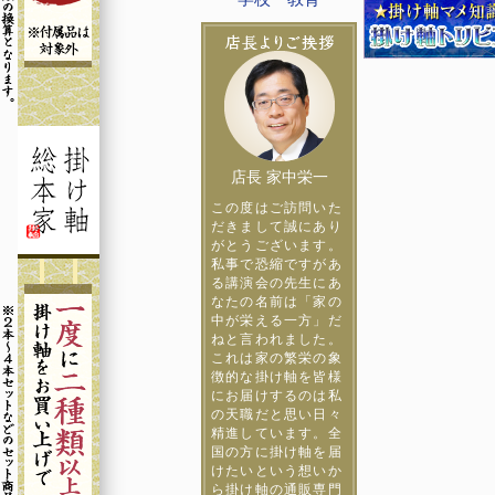
店長 家中栄一
この度はご訪問いた
だきまして誠にあり
がとうございます。
私事で恐縮ですがあ
る講演会の先生にあ
なたの名前は「家の
中が栄える一方」だ
ねと言われました。
これは家の繁栄の象
徴的な掛け軸を皆様
にお届けするのは私
の天職だと思い日々
精進しています。全
国の方に掛け軸を届
けたいという想いか
ら掛け軸の通販専門