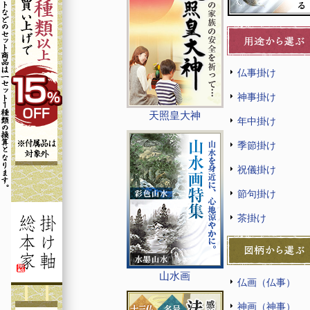
仏事掛け
神事掛け
天照皇大神
年中掛け
季節掛け
祝儀掛け
節句掛け
茶掛け
山水画
仏画（仏事）
神画（神事）