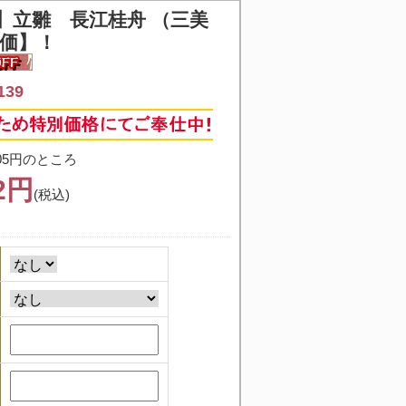
】
立雛 長江桂舟 （三美
特価】！
139
05円のところ
02円
(税込)