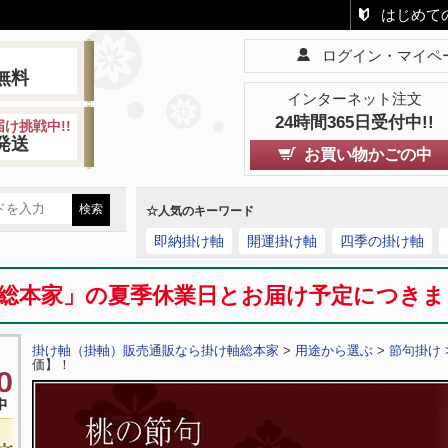
はじめて
ログイン・マイペ
!
無料
インターネット注文
24時間365日受付中!!
け挑戦中!!
発送
お買い物かごの中
☆人気のキーワード
即納掛け軸
開運掛け軸
四季の掛け軸
総本家」の夏季休業日とお届け予定につき
掛け軸（掛軸）販売通販なら掛け軸総本家
>
用途から選ぶ
>
節句掛け
価】！