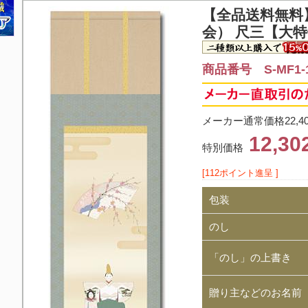
【全品送料無料
会） 尺三【大
商品番号 S-MF1-
メーカー通常価格22,4
12,3
特別価格
[112ポイント進呈 ]
包装
のし
「のし」の上書き
贈り主などのお名前