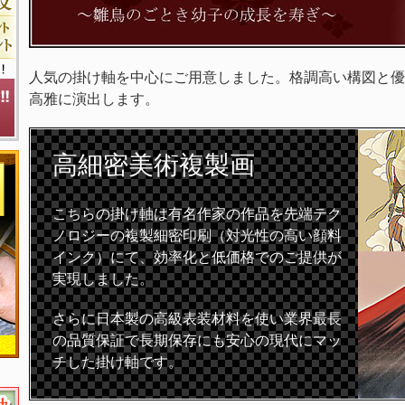
人気の掛け軸を中心にご用意しました。格調高い構図と優
高雅に演出します。
高細密
美術複製画
こちらの掛け軸は有名作家の作品を先端テク
ノロジーの複製細密印刷（対光性の高い顔料
インク）にて、効率化と低価格でのご提供が
実現しました。
さらに日本製の高級表装材料を使い業界最長
の品質保証で長期保存にも安心の現代にマッ
チした掛け軸です。