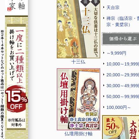
天台宗
禅宗（臨済宗・
宗・黄檗宗）
～9,999円
十三仏
10,000～19,99
20,000～29,99
30,000～49,99
50,000～99,99
100,000円～
仏壇用掛け軸