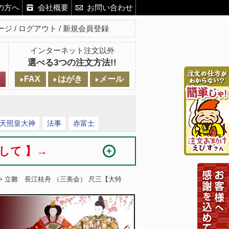
の方へ
会社概要
お問い合わせ
ージ
ログアウト
新規会員登録
インターネット注文以外
選べる3つの注文方法!!
FAX
はがき
メール
天照皇大神
法事
赤富士
まして 】→
> 立雛 長江桂舟 （三美会） 尺三【大特