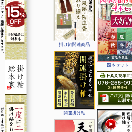
掛け軸関連商品
四本セット
開運掛け軸