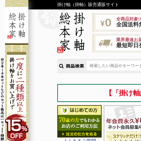
掛け軸（掛軸）販売通販サイト
全商品対象!
全国送料
業界最速お届
最短即日
【「掛け軸
よくあるご質問