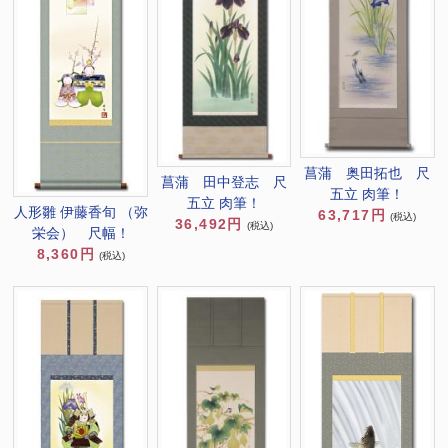
菖蒲 奥田拓也 尺
菖蒲 田中登志 尺
五立 肉筆！
五立 肉筆！
人形雛 伊藤香旬 （弥
63,717円
(税込)
36,492円
(税込)
栄会） 尺幅！
8,360円
(税込)