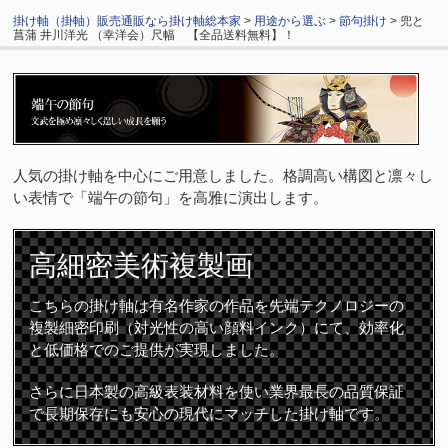
掛け軸（掛軸）販売通販なら掛け軸総本家
>
用途から選ぶ
>
節句掛け
> 兜と
菖蒲 井川洋光 （幸洋会）尺幅 【全品送料無料】！
人気の掛け軸を中心にご用意しました。格調高い構図と凛々し
い表情で「端午の節句」を高雅に演出します。
高細密
美術複製画
こちらの掛け軸は有名作家の作品を先端テクノロジーの
複製細密印刷（対光性の高い顔料インク）にて、効率化
と低価格でのご提供が実現しました。
さらに日本製の高級表装材料を使い業界最長の品質保証
で長期保存にも安心の現代にマッチした掛け軸です。