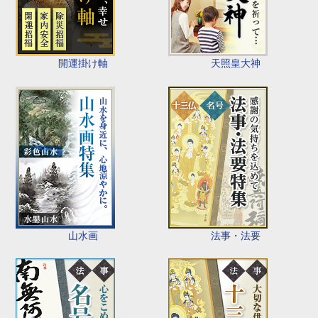
開運掛け軸
天照皇大神
山水画
法事・法要