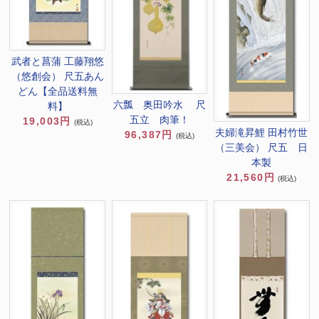
武者と菖蒲 工藤翔悠
（悠創会） 尺五あん
どん【全品送料無
六瓢 奥田吟水 尺
料】
五立 肉筆！
19,003円
(税込)
夫婦滝昇鯉 田村竹世
96,387円
(税込)
（三美会） 尺五 日
本製
21,560円
(税込)