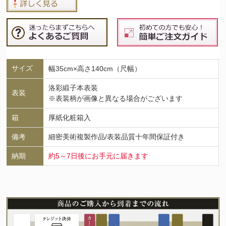
サイズ
幅35cm×高さ140cm（尺幅）
洛彩緞子本表装
表装
※表装柄が画像と異なる場合がございます
箱
厚紙化粧箱入
備考
細密美術複製作品/表装品質十年間保証付き
納期
約5～7日後にお手元に届きます