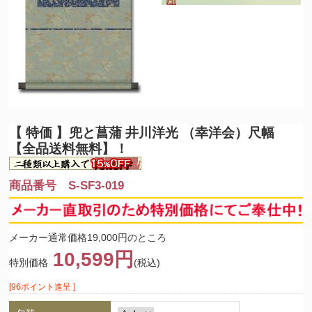
【 特価 】
兜と菖蒲 井川洋光 （幸洋会）尺幅
【全品送料無料】！
商品番号 S-SF3-019
メーカー通常価格19,000円のところ
10,599円
特別価格
(税込)
[96ポイント進呈 ]