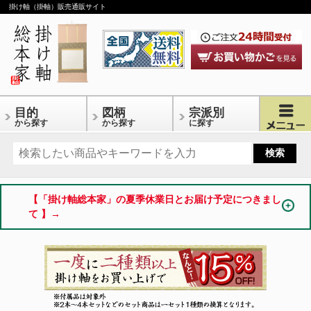
掛け軸（掛軸）販売通販サイト
目的
図柄
宗派別
から探す
から探す
に探す
【「掛け軸総本家」の夏季休業日とお届け予定につきまし
て 】→