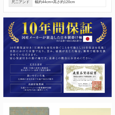
尺二アンド
幅約44cm×高さ約120cm