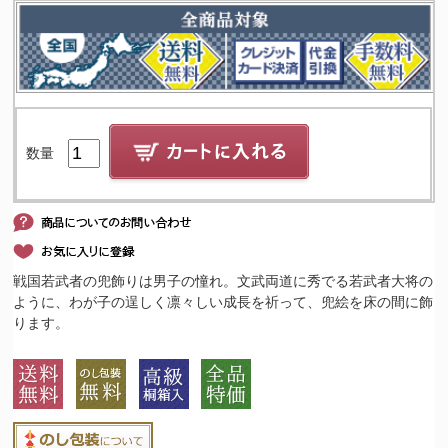
数量
戦国若武者の兜飾りは男子の憧れ。文武両道に秀でる若武者大将の
ように、わが子の逞しく凛々しい成長を祈って、兜絵を床の間に飾
ります。