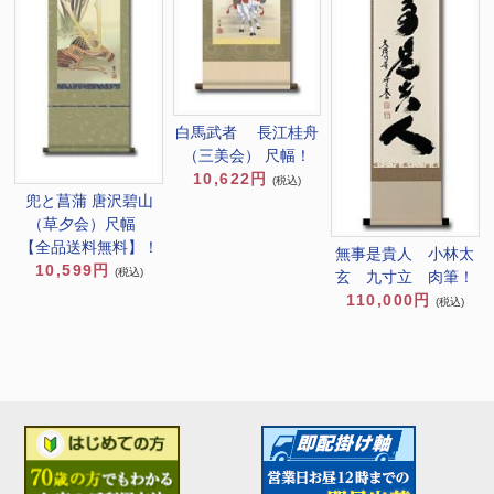
白馬武者 長江桂舟
（三美会） 尺幅！
10,622円
(税込)
兜と菖蒲 唐沢碧山
（草夕会）尺幅
【全品送料無料】！
無事是貴人 小林太
10,599円
(税込)
玄 九寸立 肉筆！
110,000円
(税込)