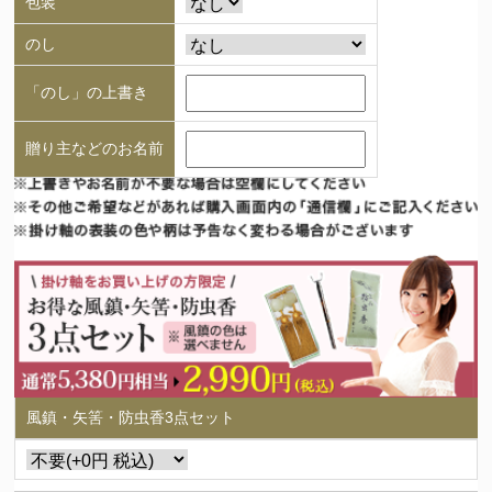
包装
のし
「のし」の上書き
贈り主などのお名前
風鎮・矢筈・防虫香3点セット