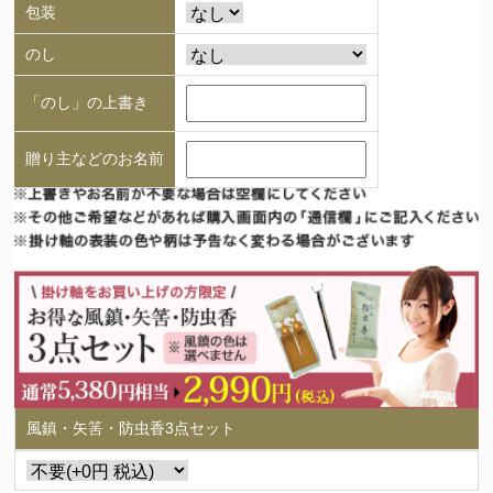
包装
のし
「のし」の上書き
贈り主などのお名前
風鎮・矢筈・防虫香3点セット