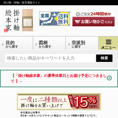
掛け軸（掛軸）販売通販サイト
目的
図柄
宗派別
から探す
から探す
に探す
【「掛け軸総本家」の夏季休業日とお届け予定につきまし
て 】→