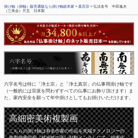
掛け軸（掛軸）販売通販なら掛け軸総本家
>
真言宗
> 弘法名号 中田逸夫
（三美会）尺五 日本製
六字名号は特に「浄土宗」と「浄土真宗」の仏事用掛け軸です
（一般的には宗派を問わずすべての仏事にお飾り頂けます）ま
た、家内安全を願って年中掛けとしてもお掛けいただけます。
高細密
美術複製画
こちらの掛け軸は有名作家の作品を先端テクノロジーの
複製細密印刷（対光性の高い顔料インク）にて、効率化