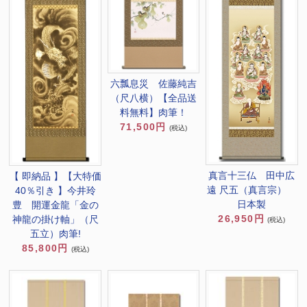
六瓢息災 佐藤純吉
（尺八横）【全品送
料無料】肉筆！
71,500円
(税込)
真言十三仏 田中広
【 即納品 】【大特価
遠 尺五（真言宗）
40％引き 】今井玲
日本製
豊 開運金龍「金の
26,950円
神龍の掛け軸」（尺
(税込)
五立）肉筆!
85,800円
(税込)