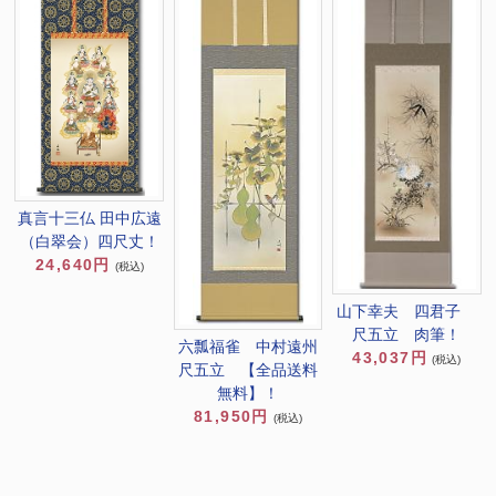
真言十三仏 田中広遠
（白翠会）四尺丈！
24,640円
(税込)
山下幸夫 四君子
尺五立 肉筆！
六瓢福雀 中村遠州
43,037円
(税込)
尺五立 【全品送料
無料】！
81,950円
(税込)