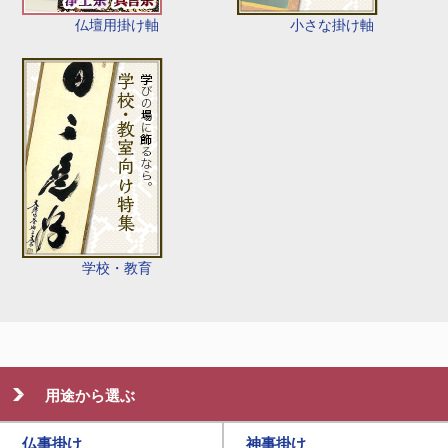
仏壇用掛け軸
小さな掛け軸
学校・教育
用途から選ぶ
仏事掛け
神事掛け