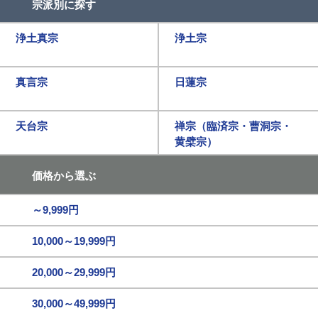
宗派別に探す
浄土真宗
浄土宗
真言宗
日蓮宗
天台宗
禅宗（臨済宗・曹洞宗・
黄檗宗）
価格から選ぶ
～9,999円
10,000～19,999円
20,000～29,999円
30,000～49,999円