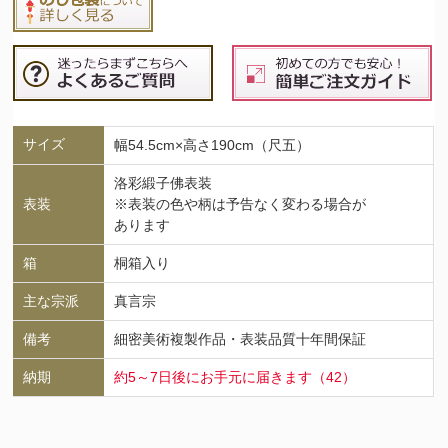
サイズ
幅54.5cm×高さ190cm（尺五）
洛彩緞子佛表装
表装
※表装の色や柄は予告なく変わる場合が
あります
箱
桐箱入り
主な宗派
真言宗
備考
細密美術複製作品・表装品質十年間保証
納期
約5～7日後にお手元に届きます（42）