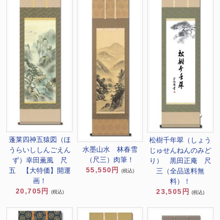
蓬莱四神五猿図（ほ
松樹千年翠（しょう
水墨山水 林春雪
うらいししんごえん
じゅせんねんのみど
（尺三）肉筆！
ず）幸田薫風 尺
り） 黒田正庵 尺
55,550円
五 【大特価】開運
三（全品送料無
(税込)
画！
料）！
20,705円
23,505円
(税込)
(税込)