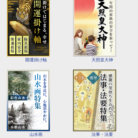
開運掛け軸
天照皇大神
山水画
法事・法要