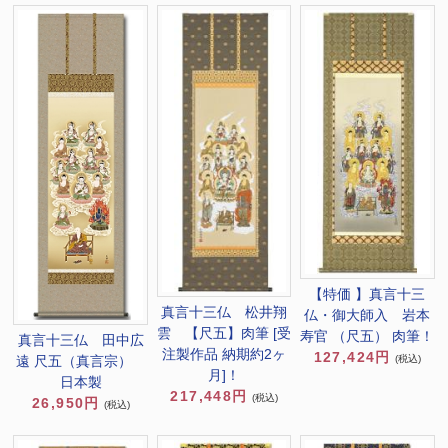
【特価 】真言十三
真言十三仏 松井翔
仏・御大師入 岩本
雲 【尺五】肉筆 [受
寿官 （尺五） 肉筆！
真言十三仏 田中広
注製作品 納期約2ヶ
127,424円
遠 尺五（真言宗）
(税込)
月]！
日本製
217,448円
(税込)
26,950円
(税込)