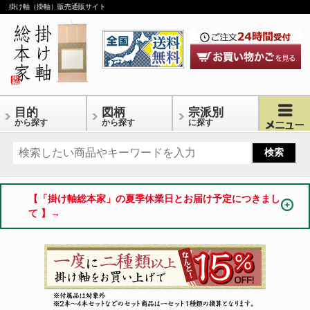
掛け軸（掛軸）販売通販サイト
目的
図柄
宗派別
から探す
から探す
に探す
【「掛け軸総本家」の夏季休業日とお届け予定につきまし
て 】→