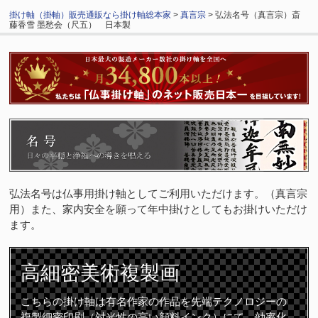
掛け軸（掛軸）販売通販なら掛け軸総本家
>
真言宗
> 弘法名号（真言宗）斎
藤香雪 墨愁会（尺五） 日本製
弘法名号は仏事用掛け軸としてご利用いただけます。（真言宗
用）また、家内安全を願って年中掛けとしてもお掛けいただけ
ます。
高細密
美術複製画
こちらの掛け軸は有名作家の作品を先端テクノロジーの
複製細密印刷（対光性の高い顔料インク）にて、効率化