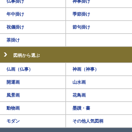
仏事掛け
神事掛け
年中掛け
季節掛け
祝儀掛け
節句掛け
茶掛け
図柄から選ぶ
仏画（仏事）
神画（神事）
開運画
山水画
風景画
花鳥画
動物画
墨蹟・書
モダン
その他人気図柄