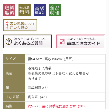
サイズ
幅54.5cm×高さ190cm（尺五）
洛彩緞子仏表装
表装
※表装の色や柄は予告なく変わる場合が
あります
箱
高級桐箱入り
主な宗派
真言宗（42）
納期
約5～7日後にお手元に届きます（30）