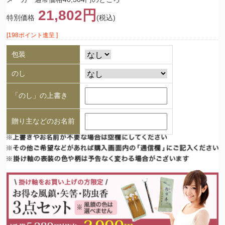
21,802円
特別価格
(税込)
[198ポイント進呈 ]
包装
のし
「のし」の上書き
贈り主などのお名前