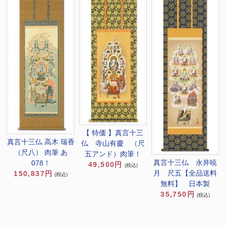
【 特価 】真言十三
真言十三仏 高木 瑞香
仏 寺山有慶 （尺
（尺八） 肉筆 あ
五アンド）肉筆！
真言十三仏 永井暁
078！
49,500円
(税込)
月 尺五【全品送料
150,837円
(税込)
無料】 日本製
35,750円
(税込)