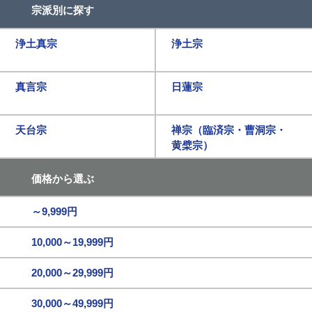
宗派別に探す
浄土真宗
浄土宗
真言宗
日蓮宗
天台宗
禅宗（臨済宗・曹洞宗・
黄檗宗）
価格から選ぶ
～9,999円
10,000～19,999円
20,000～29,999円
30,000～49,999円