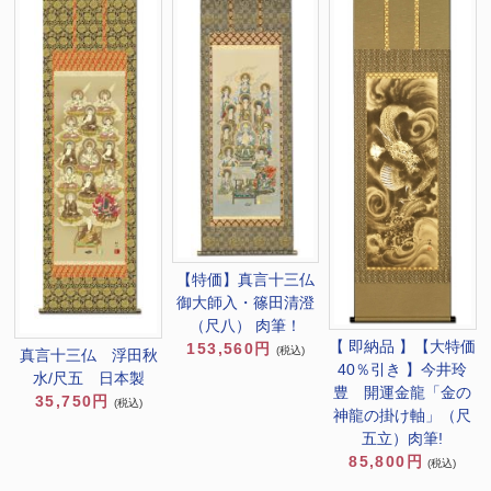
【特価】真言十三仏
御大師入・篠田清澄
（尺八） 肉筆！
【 即納品 】【大特価
153,560円
(税込)
真言十三仏 浮田秋
40％引き 】今井玲
水/尺五 日本製
豊 開運金龍「金の
35,750円
(税込)
神龍の掛け軸」（尺
五立）肉筆!
85,800円
(税込)