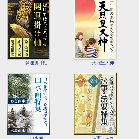
開運掛け軸
天照皇大神
山水画
法事・法要