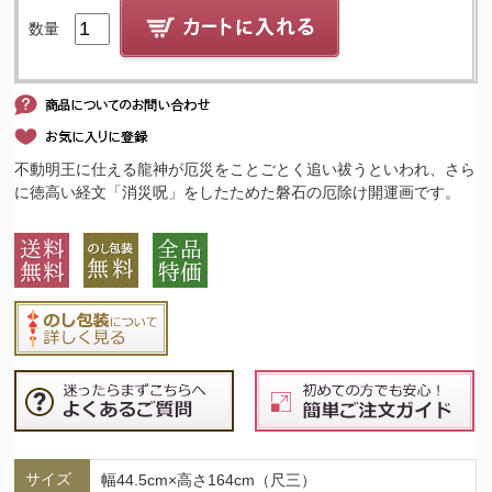
数量
不動明王に仕える龍神が厄災をことごとく追い祓うといわれ、さら
に徳高い経文「消災呪」をしたためた磐石の厄除け開運画です。
サイズ
幅44.5cm×高さ164cm（尺三）