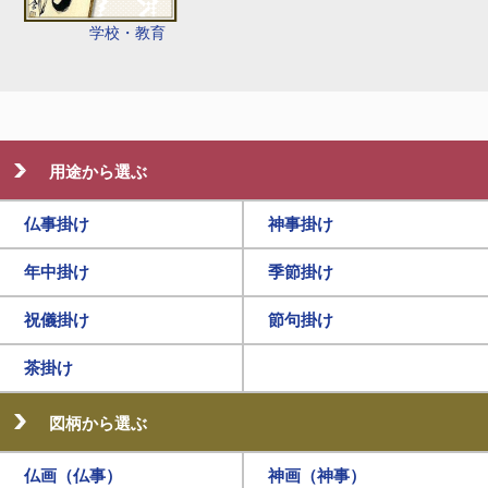
学校・教育
用途から選ぶ
仏事掛け
神事掛け
年中掛け
季節掛け
祝儀掛け
節句掛け
茶掛け
図柄から選ぶ
仏画（仏事）
神画（神事）