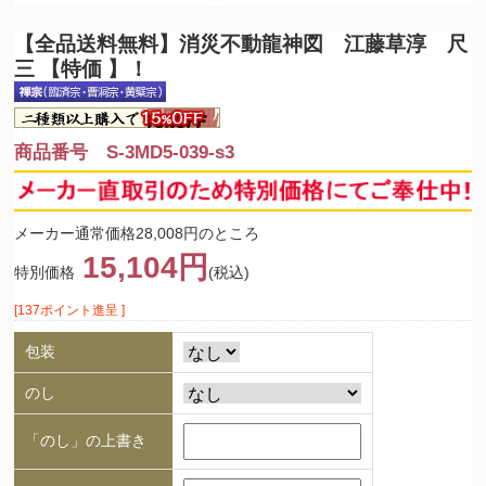
【全品送料無料】
消災不動龍神図 江藤草淳 尺
三 【特価 】！
商品番号 S-3MD5-039-s3
メーカー通常価格28,008円のところ
15,104円
特別価格
(税込)
[137ポイント進呈 ]
包装
のし
「のし」の上書き