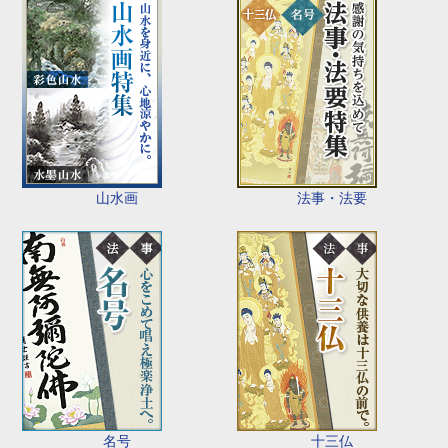
山水画
法事・法要
名号
十三仏