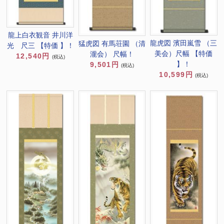
龍上白衣観音 井川洋
龍虎図 濱田嵐雪 （三
猛虎図 有馬荘園 （清
光 尺三 【特価 】！
美会）尺幅 【特価
瀧会） 尺幅！
12,540円
(税込)
】！
9,501円
(税込)
10,599円
(税込)