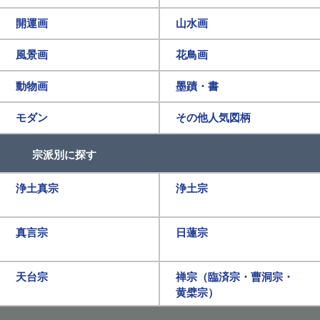
開運画
山水画
風景画
花鳥画
動物画
墨蹟・書
モダン
その他人気図柄
宗派別に探す
浄土真宗
浄土宗
真言宗
日蓮宗
天台宗
禅宗（臨済宗・曹洞宗・
黄檗宗）