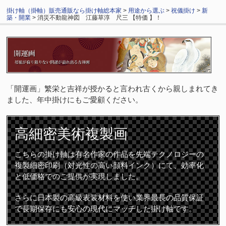
掛け軸（掛軸）販売通販なら掛け軸総本家
>
用途から選ぶ
>
祝儀掛け
>
新
築・開業
> 消災不動龍神図 江藤草淳 尺三 【特価 】！
「開運画」繁栄と吉祥が授かると言われ古くから親しまれてき
ました、年中掛けにもご愛顧ください。
高細密
美術複製画
こちらの掛け軸は有名作家の作品を先端テクノロジーの
複製細密印刷（対光性の高い顔料インク）にて、効率化
と低価格でのご提供が実現しました。
さらに日本製の高級表装材料を使い業界最長の品質保証
で長期保存にも安心の現代にマッチした掛け軸です。