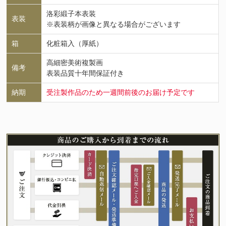
洛彩緞子本表装
表装
※表装柄が画像と異なる場合がございます
箱
化粧箱入（厚紙）
高細密美術複製画
備考
表装品質十年間保証付き
納期
受注製作品のため一週間前後のお届け予定です