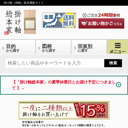
掛け軸（掛軸）販売通販サイト
目的
図柄
宗派別
から探す
から探す
に探す
【「掛け軸総本家」の夏季休業日とお届け予定につきまし
て 】→