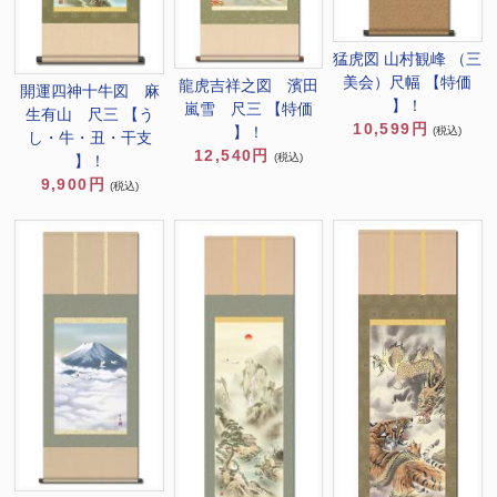
猛虎図 山村観峰 （三
美会）尺幅 【特価
龍虎吉祥之図 濱田
開運四神十牛図 麻
】！
嵐雪 尺三 【特価
生有山 尺三 【う
10,599円
】！
(税込)
し・牛・丑・干支
12,540円
(税込)
】！
9,900円
(税込)