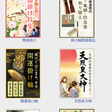
季節掛け
掛け軸関連商品
開運掛け軸
天照皇大神