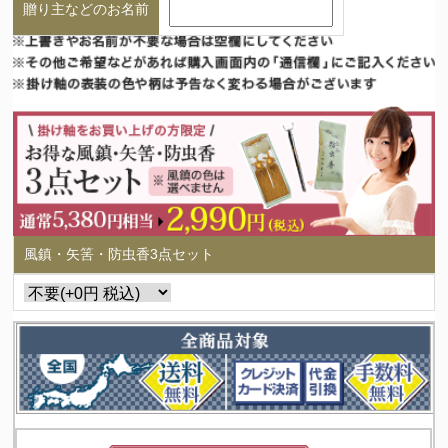
贈り主などのお名前
風鎮・矢筈・防虫香3点セット