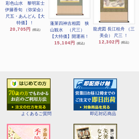
彩色山水 黎明富士
伊籐香旬 （弥栄会）
尺五・あんどん【大
特価】！
蓬莱四神吉相図 狭
龍虎図 長江桂舟 （三
20,705円
山観水 （尺三）
(税込)
美会） 尺三 ！
【大特価】開運画！
12,302円
15,104円
(税込)
(税込)
即応対応商品
よくあるご質問