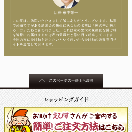
店長 家中栄一
この度はご訪問いただきまして誠にありがとうございます。私事
で恐縮ですがある講演会の先生にあなたの名前は「家の中が栄え
る一方」だねと言われました。これは家の繁栄の象徴的な掛け軸
を皆様にお届けするのは私の天職だと思い日々精進しています。
全国の方に掛け軸を届けたいという想いから掛け軸の通販専門サ
イトを運営しております。