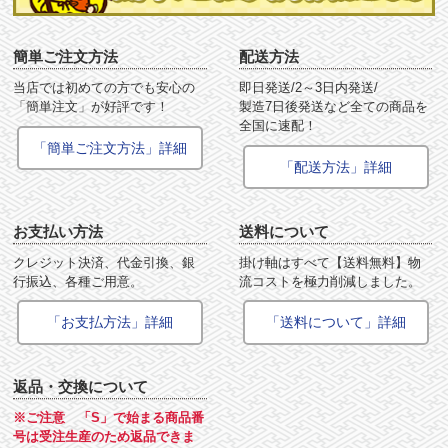
簡単ご注文方法
配送方法
当店では初めての方でも安心の
即日発送/2～3日内発送/
「簡単注文」が好評です！
製造7日後発送など全ての商品を
全国に速配！
「簡単ご注文方法」詳細
「配送方法」詳細
お支払い方法
送料について
クレジット決済、代金引換、銀
掛け軸はすべて【送料無料】物
行振込、各種ご用意。
流コストを極力削減しました。
「お支払方法」詳細
「送料について」詳細
返品・交換について
※ご注意 「S」で始まる商品番
号は受注生産のため返品できま