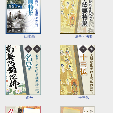
山水画
法事・法要
名号
十三仏