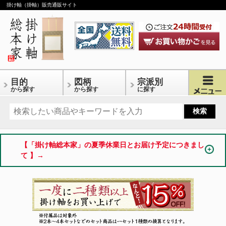
掛け軸（掛軸）販売通販サイト
目的
図柄
宗派別
から探す
から探す
に探す
【「掛け軸総本家」の夏季休業日とお届け予定につきまし
て 】→