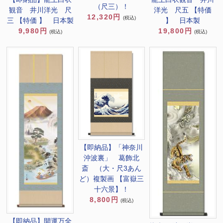
（尺三）！
洋光 尺五 【特価
観音 井川洋光 尺
12,320円
(税込)
】 日本製
三 【特価 】 日本製
19,800円
9,980円
(税込)
(税込)
【即納品】「神奈川
沖波裏」 葛飾北
斎 （大・尺3あん
ど）複製画 【富嶽三
十六景】！
8,800円
(税込)
【即納品】開運万全