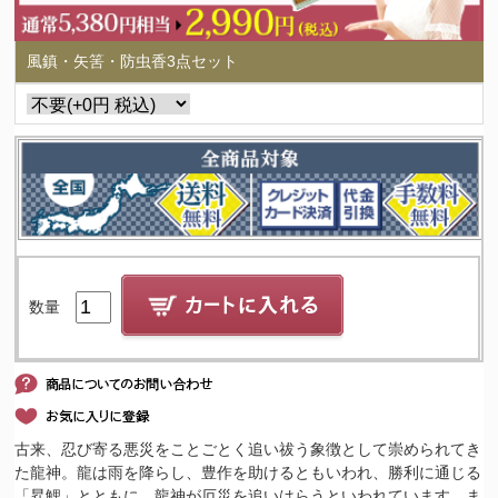
風鎮・矢筈・防虫香3点セット
数量
古来、忍び寄る悪災をことごとく追い祓う象徴として崇められてき
た龍神。龍は雨を降らし、豊作を助けるともいわれ、勝利に通じる
「昇鯉」とともに、龍神が厄災を追いはらうといわれています。ま