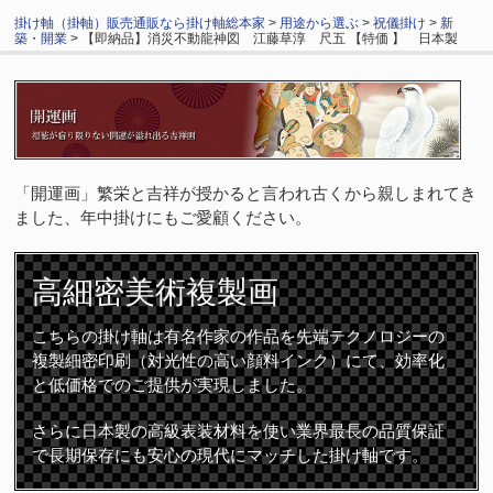
掛け軸（掛軸）販売通販なら掛け軸総本家
>
用途から選ぶ
>
祝儀掛け
>
新
築・開業
> 【即納品】消災不動龍神図 江藤草淳 尺五 【特価 】 日本製
「開運画」繁栄と吉祥が授かると言われ古くから親しまれてき
ました、年中掛けにもご愛顧ください。
高細密
美術複製画
こちらの掛け軸は有名作家の作品を先端テクノロジーの
複製細密印刷（対光性の高い顔料インク）にて、効率化
と低価格でのご提供が実現しました。
さらに日本製の高級表装材料を使い業界最長の品質保証
で長期保存にも安心の現代にマッチした掛け軸です。