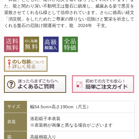
た、龍と関わり深い不動明王は盤石に鎮座し、威厳ある姿で悪災を
退散させてくれる仏様として信仰されています。さらに徳高い経文
「消災呪」をしたためたご尊家の限りない厄除けと繁栄を祈念して
くれる盤石の厄除け開運画です。龍 2024年 干支。
サイズ
幅54.5cm×高さ190cm（尺五）
洛彩緞子本表装
表装
※表装柄が画像と異なる場合がございます
箱
高級桐箱入り