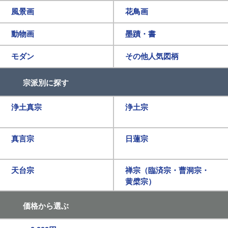
風景画
花鳥画
動物画
墨蹟・書
モダン
その他人気図柄
宗派別に探す
浄土真宗
浄土宗
真言宗
日蓮宗
天台宗
禅宗（臨済宗・曹洞宗・
黄檗宗）
価格から選ぶ