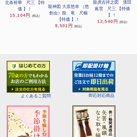
龍虎吉祥之図 濱田
北条裕華 尺三 【特
龍神図 大原悠幸 （悠
嵐雪 尺三 【特価
価 】！
創会）龍 竜 尺幅
】！
15,104円
(税込)
【特価 】！
12,540円
(税込)
9,501円
(税込)
即応対応商品
よくあるご質問