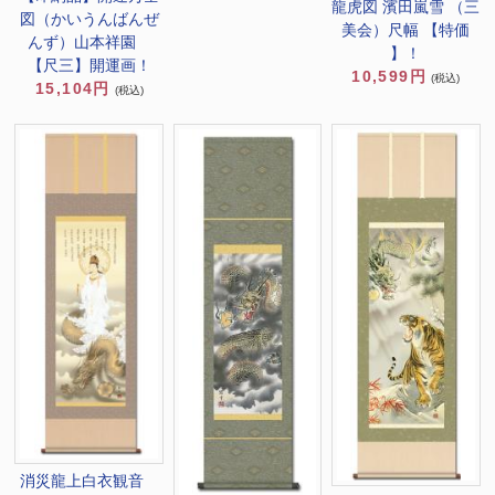
龍虎図 濱田嵐雪 （三
図（かいうんばんぜ
美会）尺幅 【特価
んず）山本祥園
】！
【尺三】開運画！
10,599円
(税込)
15,104円
(税込)
消災龍上白衣観音