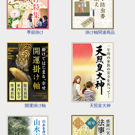
季節掛け
掛け軸関連商品
開運掛け軸
天照皇大神