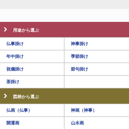
用途から選ぶ
仏事掛け
神事掛け
年中掛け
季節掛け
祝儀掛け
節句掛け
茶掛け
図柄から選ぶ
仏画（仏事）
神画（神事）
開運画
山水画