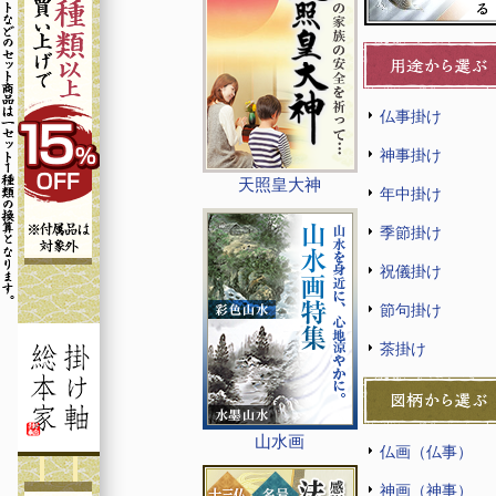
仏事掛け
神事掛け
天照皇大神
年中掛け
季節掛け
祝儀掛け
節句掛け
茶掛け
山水画
仏画（仏事）
神画（神事）