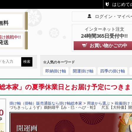
はじめて
ログイン・マイペ
!
無料
インターネット注文
24時間365日受付中!!
け挑戦中!!
発送
お買い物かごの中
☆人気のキーワード
即納掛け軸
開運掛け軸
四季の掛け軸
総本家」の夏季休業日とお届け予定につき
掛け軸（掛軸）販売通販なら掛け軸総本家
>
用途から選ぶ
>
祝儀掛け
づちきっしょうず）鵜飼雄平【み・巳・へび・蛇】 尺五【大特価】開