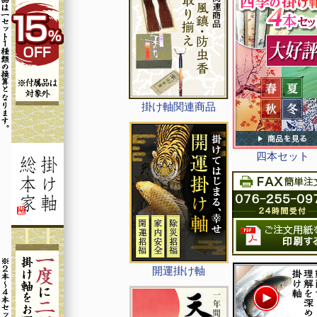
掛け軸関連商品
四本セット
開運掛け軸