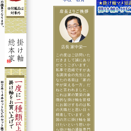
店長 家中栄一
この度はご訪問いた
だきまして誠にあり
がとうございます。
私事で恐縮ですがあ
る講演会の先生にあ
なたの名前は「家の
中が栄える一方」だ
ねと言われました。
これは家の繁栄の象
徴的な掛け軸を皆様
にお届けするのは私
の天職だと思い日々
精進しています。全
国の方に掛け軸を届
けたいという想いか
ら掛け軸の通販専門