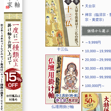
天台宗
禅宗（臨済宗・
宗・黄檗宗）
～9,999円
十三仏
10,000～19,99
20,000～29,99
30,000～49,99
50,000～99,99
100,000円～
仏壇用掛け軸