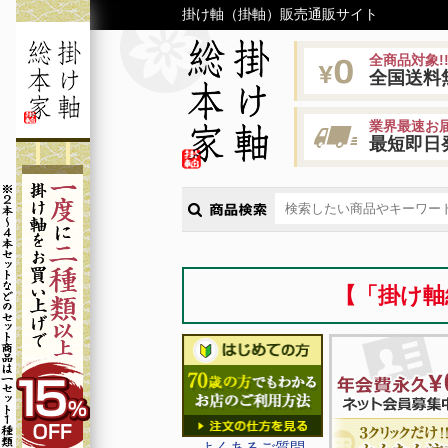
掛け軸（掛軸）販売通販サイト
全商品対象!
全国送料
業界最速お届
最短即日
【「掛け軸
よくあるご質問