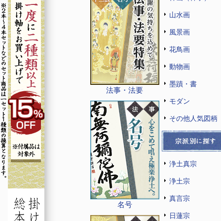
山水画
風景画
花鳥画
動物画
墨蹟・書
法事・法要
モダン
その他人気図柄
浄土真宗
浄土宗
真言宗
名号
日蓮宗