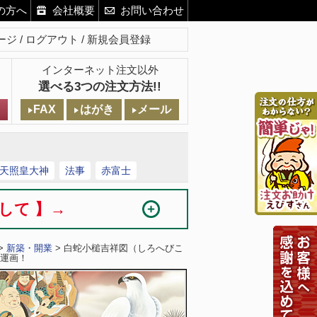
の方へ
会社概要
お問い合わせ
ージ
ログアウト
新規会員登録
インターネット注文以外
選べる3つの注文方法!!
FAX
はがき
メール
天照皇大神
法事
赤富士
まして 】→
>
新築・開業
> 白蛇小槌吉祥図（しろへびこ
運画！