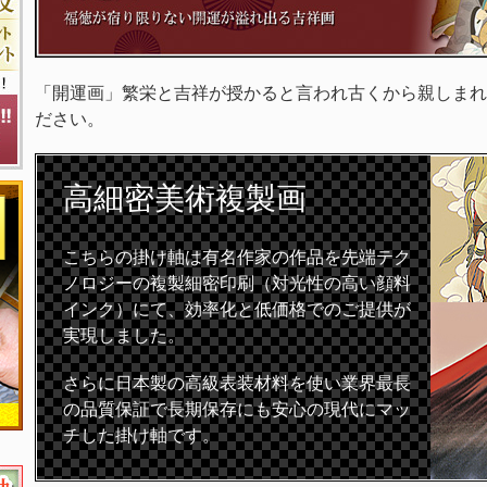
「開運画」繁栄と吉祥が授かると言われ古くから親しまれ
ださい。
高細密
美術複製画
こちらの掛け軸は有名作家の作品を先端テク
ノロジーの複製細密印刷（対光性の高い顔料
インク）にて、効率化と低価格でのご提供が
実現しました。
さらに日本製の高級表装材料を使い業界最長
の品質保証で長期保存にも安心の現代にマッ
チした掛け軸です。