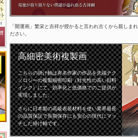
「開運画」繁栄と吉祥が授かると言われ古くから親しまれ
ださい。
高細密
美術複製画
こちらの掛け軸は有名作家の作品を先端テク
ノロジーの複製細密印刷（対光性の高い顔料
インク）にて、効率化と低価格でのご提供が
実現しました。
さらに日本製の高級表装材料を使い業界最長
の品質保証で長期保存にも安心の現代にマッ
チした掛け軸です。