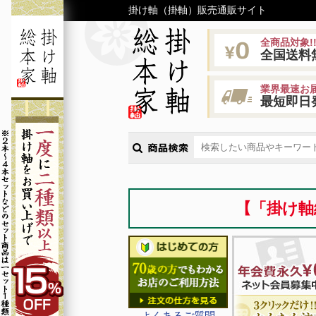
掛け軸（掛軸）販売通販サイト
全商品対象!
全国送料
業界最速お届
最短即日
【「掛け軸
よくあるご質問