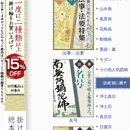
山水画
風景画
花鳥画
動物画
墨蹟・書
法事・法要
モダン
その他人気図柄
浄土真宗
浄土宗
真言宗
名号
日蓮宗