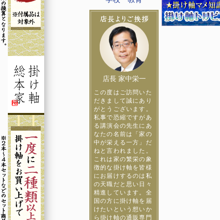
店長 家中栄一
この度はご訪問いた
だきまして誠にあり
がとうございます。
私事で恐縮ですがあ
る講演会の先生にあ
なたの名前は「家の
中が栄える一方」だ
ねと言われました。
これは家の繁栄の象
徴的な掛け軸を皆様
にお届けするのは私
の天職だと思い日々
精進しています。全
国の方に掛け軸を届
けたいという想いか
ら掛け軸の通販専門