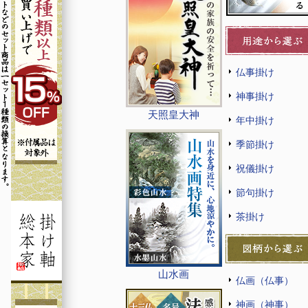
仏事掛け
神事掛け
天照皇大神
年中掛け
季節掛け
祝儀掛け
節句掛け
茶掛け
山水画
仏画（仏事）
神画（神事）