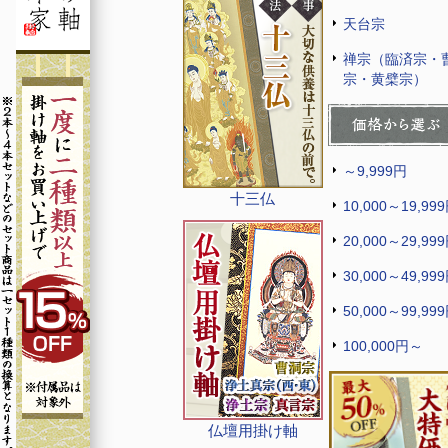
天台宗
禅宗（臨済宗・
宗・黄檗宗）
～9,999円
十三仏
10,000～19,99
20,000～29,99
30,000～49,99
50,000～99,99
100,000円～
仏壇用掛け軸