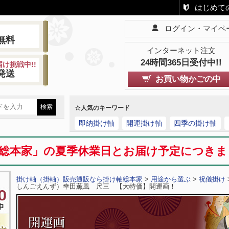
はじめて
ログイン・マイペ
!
無料
インターネット注文
24時間365日受付中!!
け挑戦中!!
発送
お買い物かごの中
☆人気のキーワード
即納掛け軸
開運掛け軸
四季の掛け軸
総本家」の夏季休業日とお届け予定につき
掛け軸（掛軸）販売通販なら掛け軸総本家
>
用途から選ぶ
>
祝儀掛け
しんごえんず）幸田薫風 尺三 【大特価】開運画！