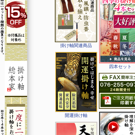
掛け軸関連商品
四本セット
開運掛け軸