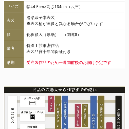
サイズ
幅44.5cm×高さ164cm（尺三）
洛彩緞子本表装
表装
※表装柄が画像と異なる場合がございます
箱
化粧箱入（厚紙） （開運6）
特殊工芸細密作品
備考
表装品質十年間保証付き
納期
受注製作品のため一週間前後のお届け予定です