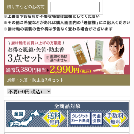
贈り主などのお名前
風鎮・矢筈・防虫香3点セット