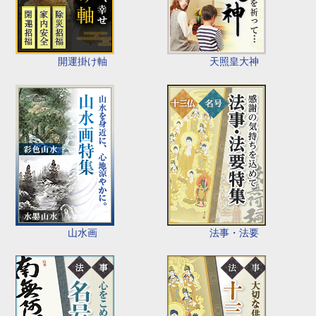
開運掛け軸
天照皇大神
山水画
法事・法要