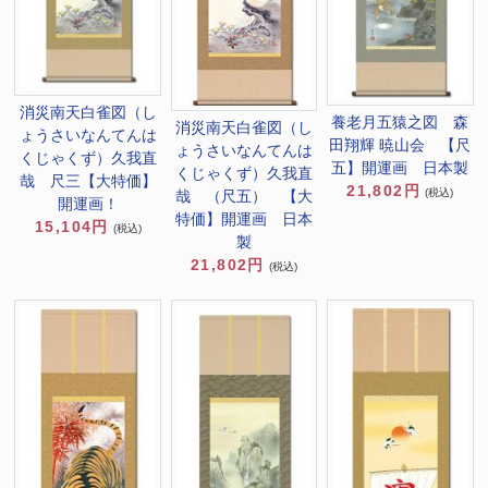
消災南天白雀図（し
養老月五猿之図 森
消災南天白雀図（し
ょうさいなんてんは
田翔輝 暁山会 【尺
ょうさいなんてんは
くじゃくず）久我直
五】開運画 日本製
くじゃくず）久我直
哉 尺三【大特価】
21,802円
(税込)
哉 （尺五） 【大
開運画！
特価】開運画 日本
15,104円
(税込)
製
21,802円
(税込)