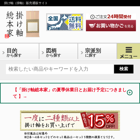
掛け軸（掛軸）販売通販サイト
目的
図柄
宗派別
から探す
から探す
に探す
【「掛け軸総本家」の夏季休業日とお届け予定につきまし
て 】→