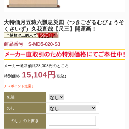
大特価
月五猿六瓢息災図（つきござるむびょうそ
くさいず）久我直哉【尺三】開運画！
商品番号 S-MD5-020-S3
メーカー通常価格28,008円のところ
15,104円
特別価格
(税込)
[137ポイント進呈 ]
包装
のし
「のし」の上書き