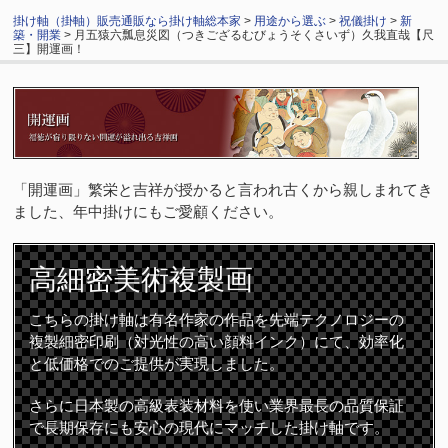
掛け軸（掛軸）販売通販なら掛け軸総本家
>
用途から選ぶ
>
祝儀掛け
>
新
築・開業
> 月五猿六瓢息災図（つきござるむびょうそくさいず）久我直哉【尺
三】開運画！
「開運画」繁栄と吉祥が授かると言われ古くから親しまれてき
ました、年中掛けにもご愛顧ください。
高細密
美術複製画
こちらの掛け軸は有名作家の作品を先端テクノロジーの
複製細密印刷（対光性の高い顔料インク）にて、効率化
と低価格でのご提供が実現しました。
さらに日本製の高級表装材料を使い業界最長の品質保証
で長期保存にも安心の現代にマッチした掛け軸です。