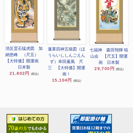
消災霊石猛虎図 加
蓬莱四神五猿図（ほ
七福神 森田翔輝 暁
納悠峰 （尺五）
うらいししんごえん
山会 【尺五】開運
【大特価】開運画
ず）幸田薫風 尺
画 日本製
日本製
三 【大特価】開運
29,700円
(税込)
21,802円
画！
(税込)
15,104円
(税込)