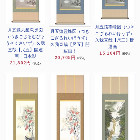
月五猿霊峰図（つき
月五猿六瓢息災図
月五猿霊峰図（つき
ござるれいほうず）
（つきござるむびょ
ござるれいほうず）
久我直哉【尺三】開
うそくさいず）久我
久我直哉【尺五】開
運画！
直哉【尺五】開運
運画！
15,104円
(税込)
画 日本製
20,705円
(税込)
21,802円
(税込)