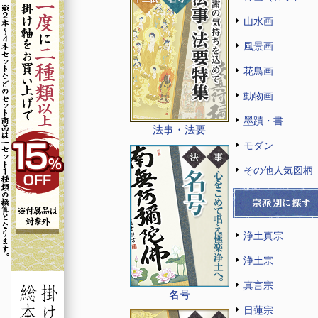
山水画
風景画
花鳥画
動物画
墨蹟・書
法事・法要
モダン
その他人気図柄
浄土真宗
浄土宗
真言宗
名号
日蓮宗