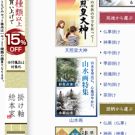
仏事掛け
神事掛け
天照皇大神
年中掛け
季節掛け
祝儀掛け
節句掛け
茶掛け
山水画
仏画（仏事）
神画（神事）