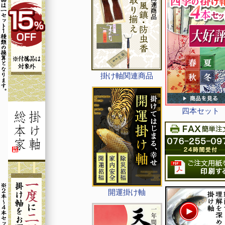
掛け軸関連商品
四本セット
開運掛け軸