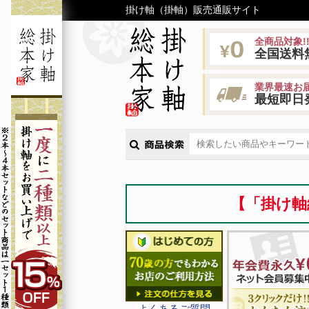
掛け軸（掛軸）販売通販サイト
全商品対象!
全国送料
業界最速お届
最短即日
【「掛け軸
よくあるご質問