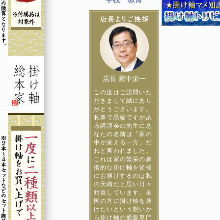
店長 家中栄一
この度はご訪問いた
だきまして誠にあり
がとうございます。
私事で恐縮ですがあ
る講演会の先生にあ
なたの名前は「家の
中が栄える一方」だ
ねと言われました。
これは家の繁栄の象
徴的な掛け軸を皆様
にお届けするのは私
の天職だと思い日々
精進しています。全
国の方に掛け軸を届
けたいという想いか
ら掛け軸の通販専門