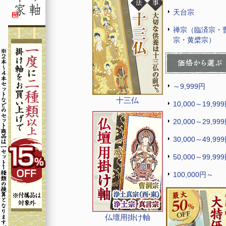
天台宗
禅宗（臨済宗・
宗・黄檗宗）
～9,999円
十三仏
10,000～19,99
20,000～29,99
30,000～49,99
50,000～99,99
100,000円～
仏壇用掛け軸