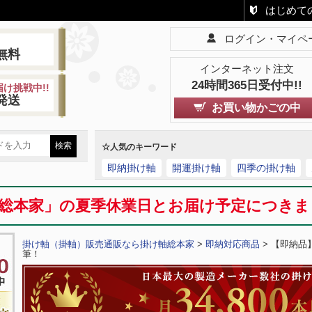
はじめて
ログイン・マイペ
!
無料
インターネット注文
24時間365日受付中!!
け挑戦中!!
発送
お買い物かごの中
☆人気のキーワード
即納掛け軸
開運掛け軸
四季の掛け軸
総本家」の夏季休業日とお届け予定につき
掛け軸（掛軸）販売通販なら掛け軸総本家
>
即納対応商品
> 【即納品
筆！