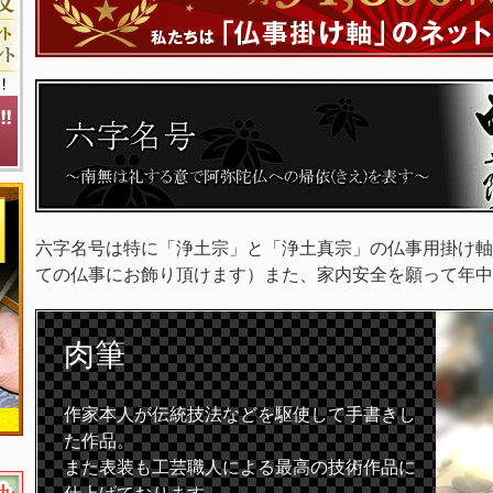
六字名号は特に「浄土宗」と「浄土真宗」の仏事用掛け軸
ての仏事にお飾り頂けます）また、家内安全を願って年中
肉筆
作家本人が伝統技法などを駆使して手書きし
た作品。
また表装も工芸職人による最高の技術作品に