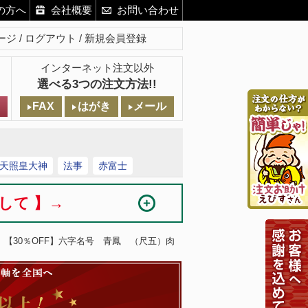
の方へ
会社概要
お問い合わせ
ージ
ログアウト
新規会員登録
インターネット注文以外
選べる3つの注文方法!!
FAX
はがき
メール
天照皇大神
法事
赤富士
まして 】→
】【30％OFF】六字名号 青鳳 （尺五）肉