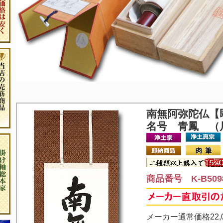
南無阿弥陀仏
【
名号 青鳳 （
商品番号 K-B509
メーカー通常価格22,