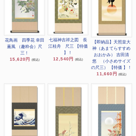
七福神吉祥之図 長
花鳥画 四季花 幸田
【即納品】天照皇大
江桂舟 尺三 【特価
薫風 （趣粋会）尺
神（あまてらすすめ
】！
三！
おおかみ） 吉田清
12,540円
15,620円
(税込)
(税込)
悠 （小さめサイズ
の尺三） 【特価 】！
11,660円
(税込)