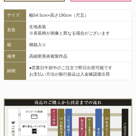
サイズ
幅54.5cm×高さ190cm（尺五）
生地表装
表装
※表装柄が画像と異なる場合がございます
箱
桐箱入り
備考
高細密美術複製作品
●営業日午前中のご注文で即日出荷可能です
納期
お支払い方法が銀行振込は入金確認後出荷