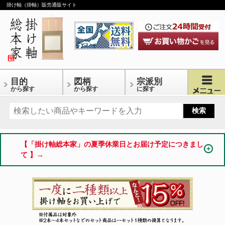
掛け軸（掛軸）販売通販サイト
目的
図柄
宗派別
から探す
から探す
に探す
【「掛け軸総本家」の夏季休業日とお届け予定につきまし
て 】→