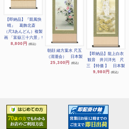
【即納品】『凱風快
晴』 葛飾北斎
（尺3あんどん）複製
画 「富嶽三十六景」!
8,800円
(税込)
朝顔 緒方葉水 尺五
【即納品】龍上白衣
（清瀧会） 日本製
観音 井川洋光 尺
25,300円
(税込)
三 【特価 】 日本製
9,980円
(税込)