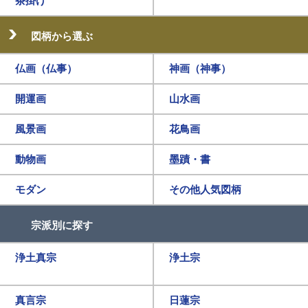
茶掛け
図柄から選ぶ
仏画（仏事）
神画（神事）
開運画
山水画
風景画
花鳥画
動物画
墨蹟・書
モダン
その他人気図柄
宗派別に探す
浄土真宗
浄土宗
真言宗
日蓮宗