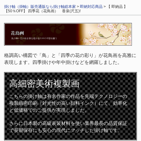
掛け軸（掛軸）販売通販なら掛け軸総本家
>
即納対応商品
> 【 即納品 】
【50％OFF】 四季花（花鳥画） 香泉(尺五)!
格調高い構図で「鳥」と「四季の花の彩り」が花鳥画を高雅に
表現します。四季掛けや年中掛けなどを網羅しました。
高細密
美術複製画
こちらの掛け軸は有名作家の作品を先端テクノロジーの
複製細密印刷（対光性の高い顔料インク）にて、効率化
と低価格でのご提供が実現しました。
さらに日本製の高級表装材料を使い業界最長の品質保証
で長期保存にも安心の現代にマッチした掛け軸です。