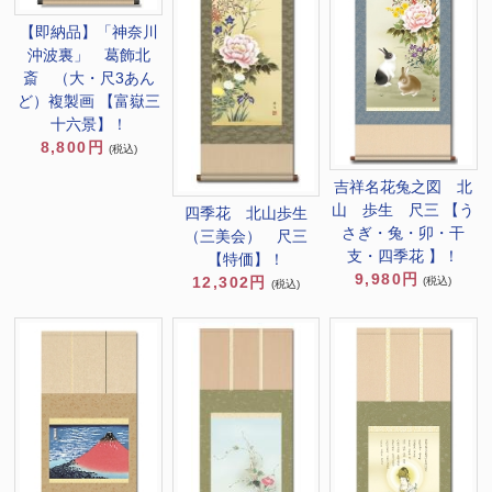
【即納品】「神奈川
沖波裏」 葛飾北
斎 （大・尺3あん
ど）複製画 【富嶽三
十六景】！
8,800円
(税込)
吉祥名花兔之図 北
山 歩生 尺三 【う
四季花 北山歩生
さぎ・兔・卯・干
（三美会） 尺三
支・四季花 】！
【特価】！
9,980円
12,302円
(税込)
(税込)