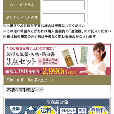
「のし」の上書き
贈り主などのお名前
風鎮・矢筈・防虫香3点セット