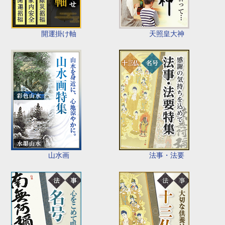
開運掛け軸
天照皇大神
山水画
法事・法要