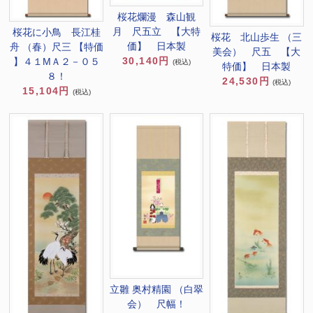
桜花爛漫 森山観
月 尺五立 【大特
桜花に小鳥 長江桂
桜花 北山歩生 （三
価】 日本製
舟 （春）尺三 【特価
美会） 尺五 【大
30,140円
】４１MＡ２－０５
(税込)
特価】 日本製
８！
24,530円
(税込)
15,104円
(税込)
立雛 奥村精園 （白翠
会） 尺幅！