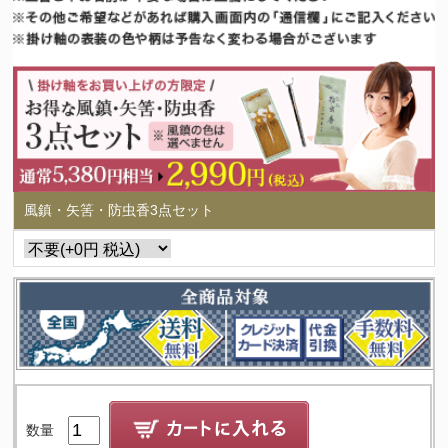
風鎮・矢筈・防虫香3点セット
数量