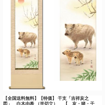
【全国送料無料】
【特価】 干支「吉祥亥之
図」 白木由希 （半切立） 【 亥・猪・干