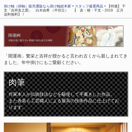
掛け軸（掛軸）販売通販なら掛け軸総本家
>
スタッフ厳選商品
> 【特価】 干
支「吉祥亥之図」 白木由希 （半切立） 【 亥・猪・干支・2019 正月
送料無料】！
「開運画」繁栄と吉祥が授かると言われ古くから親しまれてき
ました、年中掛けにもご愛顧ください。
肉筆
作家本人が伝統技法などを駆使して手書きした作品。
また表装も工芸職人による最高の技術作品に仕上げてお
ります。