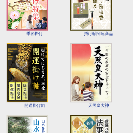
季節掛け
掛け軸関連商品
開運掛け軸
天照皇大神