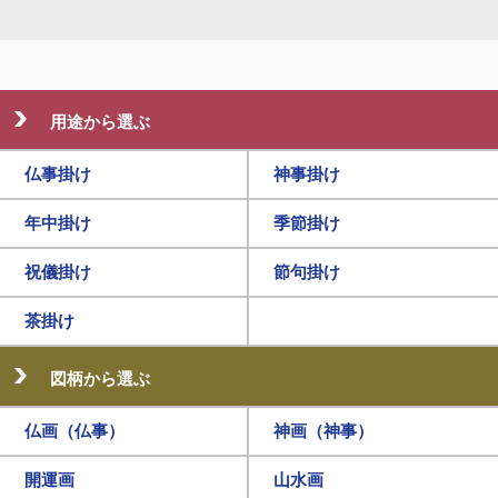
用途から選ぶ
仏事掛け
神事掛け
年中掛け
季節掛け
祝儀掛け
節句掛け
茶掛け
図柄から選ぶ
仏画（仏事）
神画（神事）
開運画
山水画