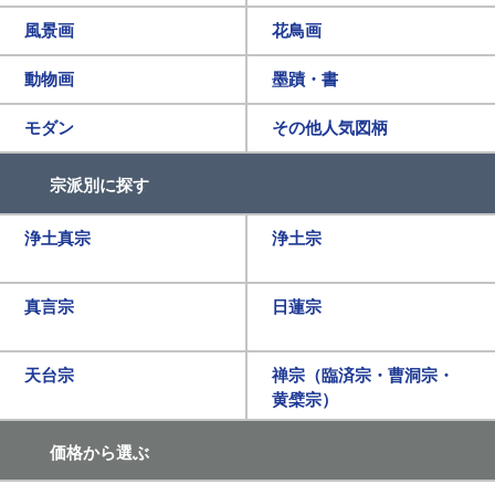
風景画
花鳥画
動物画
墨蹟・書
モダン
その他人気図柄
宗派別に探す
浄土真宗
浄土宗
真言宗
日蓮宗
天台宗
禅宗（臨済宗・曹洞宗・
黄檗宗）
価格から選ぶ