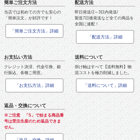
簡単ご注文方法
配送方法
当店では初めての方でも安心の
即日発送/2～3日内発送/
「簡単注文」が好評です！
製造7日後発送など全ての商品を
全国に速配！
「簡単ご注文方法」詳細
「配送方法」詳細
お支払い方法
送料について
クレジット決済、代金引換、銀
掛け軸はすべて【送料無料】物
行振込、各種ご用意。
流コストを極力削減しました。
「お支払方法」詳細
「送料について」詳細
返品・交換について
※ご注意 「S」で始まる商品番
号は受注生産のため返品できま
せん。
「返品・交換」詳細