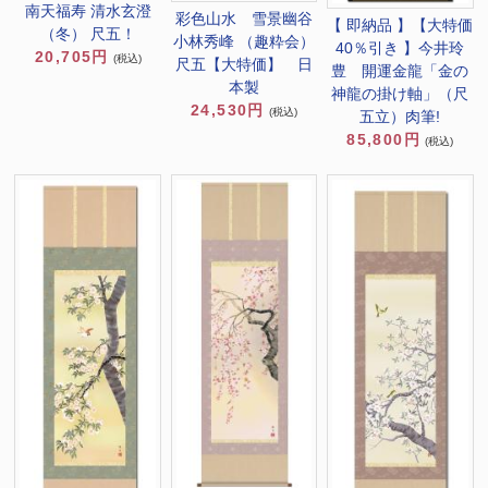
南天福寿 清水玄澄
彩色山水 雪景幽谷
【 即納品 】【大特価
（冬） 尺五！
小林秀峰 （趣粋会）
40％引き 】今井玲
20,705円
(税込)
尺五【大特価】 日
豊 開運金龍「金の
本製
神龍の掛け軸」（尺
24,530円
(税込)
五立）肉筆!
85,800円
(税込)