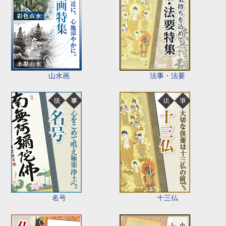
山水画
法事・法要
名号
十三仏