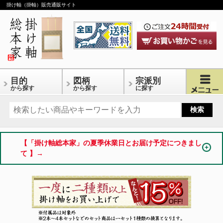
掛け軸（掛軸）販売通販サイト
目的
図柄
宗派別
から探す
から探す
に探す
【「掛け軸総本家」の夏季休業日とお届け予定につきまし
て 】→