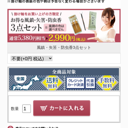
風鎮・矢筈・防虫香3点セット
数量