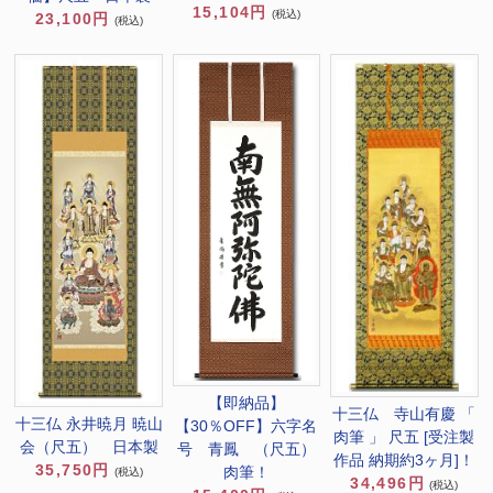
15,104円
(税込)
23,100円
(税込)
【即納品】
十三仏 寺山有慶 「
十三仏 永井暁月 暁山
【30％OFF】六字名
肉筆 」 尺五 [受注製
会（尺五） 日本製
号 青鳳 （尺五）
作品 納期約3ヶ月]！
35,750円
肉筆！
(税込)
34,496円
(税込)