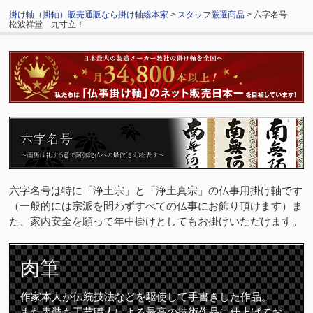
掛け軸（掛軸）販売通販なら掛け軸総本家
>
スタッフ厳選商品
> 六字名号
松波祥堂 九寸立！
六字名号は特に「浄土宗」と「浄土真宗」の仏事用掛け軸です
（一般的には宗派を問わずすべての仏事にお飾り頂けます）ま
た、家内安全を願って年中掛けとしてもお掛けいただけます。
肉筆
作家本人が伝統技法などを駆使して手書きした作品。
また表装も工芸職人による最高の技術作品に仕上げてお