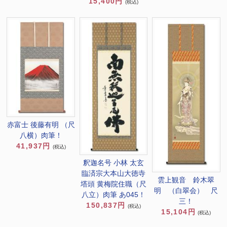
15,400円
(税込)
赤富士 後藤有明 （尺
八横）肉筆！
41,937円
(税込)
釈迦名号 小林 太玄
臨済宗大本山大徳寺
雲上観音 鈴木翠
塔頭 黄梅院住職（尺
明 （白翠会） 尺
八立）肉筆 あ045！
三！
150,837円
(税込)
15,104円
(税込)