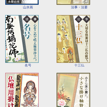
山水画
法事・法要
名号
十三仏