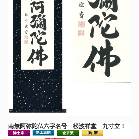
南無阿弥陀仏
六字名号 松波祥堂 九寸立！