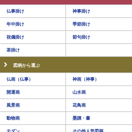
仏事掛け
神事掛け
年中掛け
季節掛け
祝儀掛け
節句掛け
茶掛け
図柄から選ぶ
仏画（仏事）
神画（神事）
開運画
山水画
風景画
花鳥画
動物画
墨蹟・書
モダン
その他人気図柄