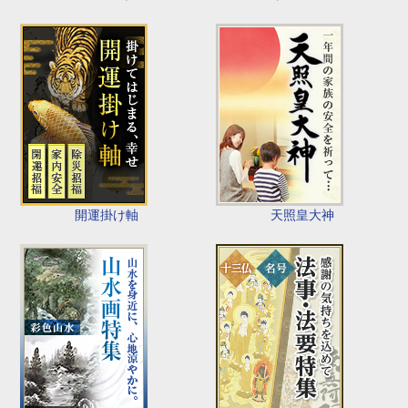
開運掛け軸
天照皇大神