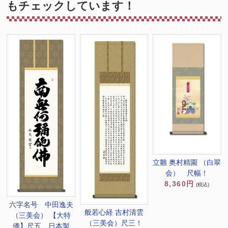
もチェックしています！
立雛 奥村精園 （白翠
会） 尺幅！
8,360円
(税込)
六字名号 中田逸夫
般若心経 吉村清雲
（三美会） 【大特
（三美会）尺三！
価】尺五 日本製