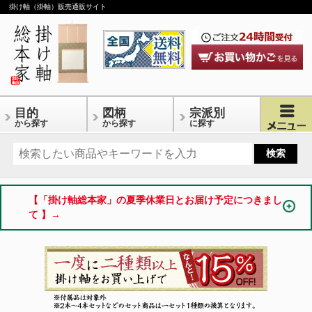
掛け軸（掛軸）販売通販サイト
目的
図柄
宗派別
から探す
から探す
に探す
【「掛け軸総本家」の夏季休業日とお届け予定につきまし
て 】→