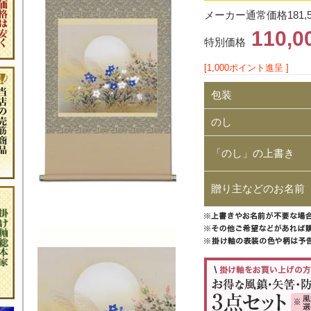
メーカー通常価格181,
110,
特別価格
[1,000ポイント進呈 ]
包装
のし
「のし」の上書き
贈り主などのお名前