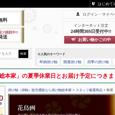
はじめて
ログイン・マイペ
!
無料
インターネット注文
24時間365日受付中!!
け挑戦中!!
発送
お買い物かごの中
☆人気のキーワード
即納掛け軸
開運掛け軸
四季の掛け軸
総本家」の夏季休業日とお届け予定につき
掛け軸（掛軸）販売通販なら掛け軸総本家
>
スタッフ厳選商品
> 秋