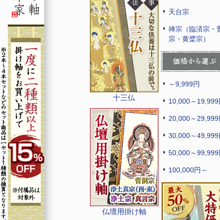
天台宗
禅宗（臨済宗・
宗・黄檗宗）
～9,999円
十三仏
10,000～19,99
20,000～29,99
30,000～49,99
50,000～99,99
100,000円～
仏壇用掛け軸