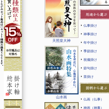
仏事掛け
神事掛け
天照皇大神
年中掛け
季節掛け
祝儀掛け
節句掛け
茶掛け
山水画
仏画（仏事）
神画（神事）