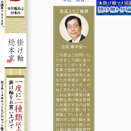
店長 家中栄一
この度はご訪問いた
だきまして誠にあり
がとうございます。
私事で恐縮ですがあ
る講演会の先生にあ
なたの名前は「家の
中が栄える一方」だ
ねと言われました。
これは家の繁栄の象
徴的な掛け軸を皆様
にお届けするのは私
の天職だと思い日々
精進しています。全
国の方に掛け軸を届
けたいという想いか
ら掛け軸の通販専門