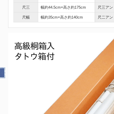
尺三
幅約44.5cm×高さ約175cm
尺三アン
尺幅
幅約35cm×高さ約140cm
尺二アン