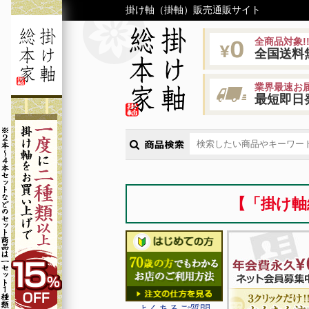
掛け軸（掛軸）販売通販サイト
全商品対象!
全国送料
業界最速お届
最短即日
【「掛け軸
よくあるご質問