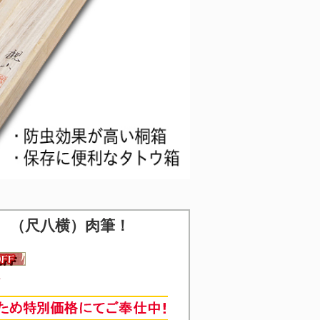
 （尺八横）肉筆！
7