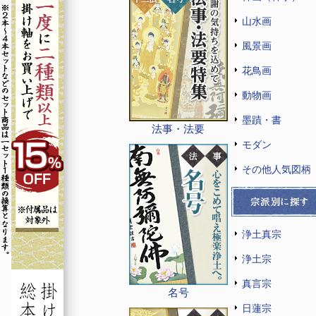
山水画
風景画
花鳥画
動物画
墨蹟・書
法事・法要
モダン
その他人気図柄
浄土真宗
浄土宗
真言宗
名号
日蓮宗