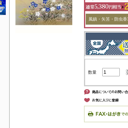
風鎮・矢筈・防虫香
数量