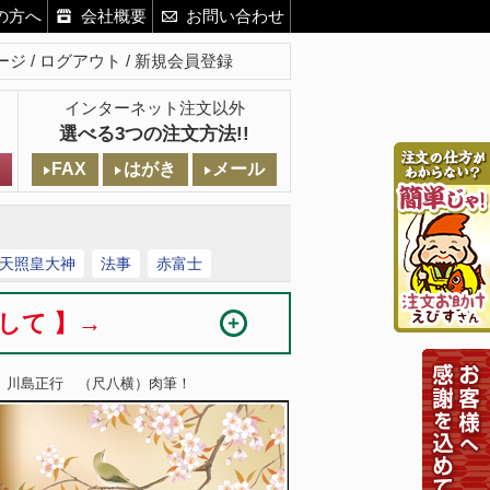
の方へ
会社概要
お問い合わせ
ージ
ログアウト
新規会員登録
インターネット注文以外
選べる3つの注文方法!!
FAX
はがき
メール
天照皇大神
法事
赤富士
まして 】→
草 川島正行 （尺八横）肉筆！