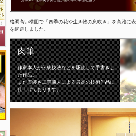
格調高い構図で「四季の花や生き物の息吹き」を高雅に表
を網羅しました。
肉筆
作家本人が伝統技法などを駆使して手書きし
た作品。
また表装も工芸職人による最高の技術作品に
仕上げております。