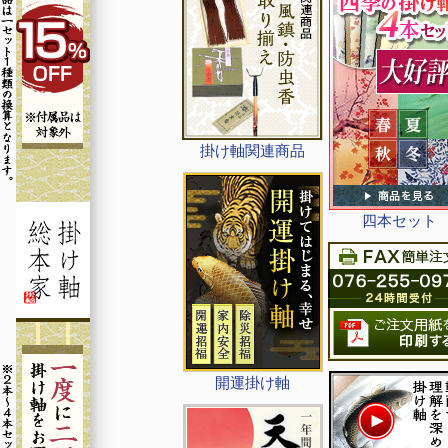
掛け軸関連商品
四本セット
開運掛け軸