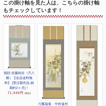
この掛け軸を見た人は、こちらの掛け軸
もチェックしています！
朝顔 佐藤純吉（尺八
横）【全品送料無
料】 [受注製作品 納
期約2ヶ月]！
71,500円
(税込)
六瓢福雀 中村遠州