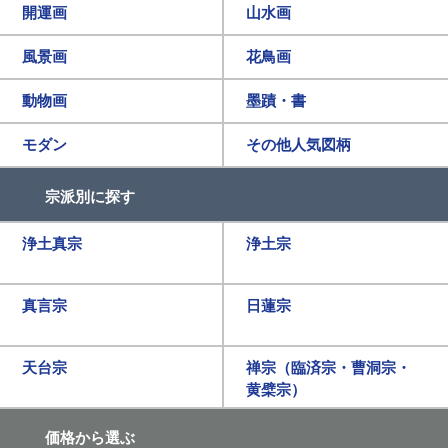
開運画
山水画
風景画
花鳥画
動物画
墨蹟・書
モダン
その他人気図柄
宗派別に探す
浄土真宗
浄土宗
真言宗
日蓮宗
天台宗
禅宗（臨済宗・曹洞宗・
黄檗宗）
価格から選ぶ