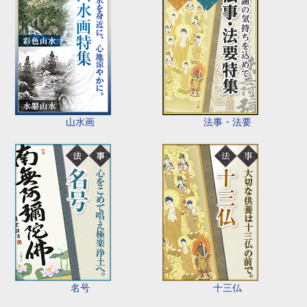
山水画
法事・法要
名号
十三仏