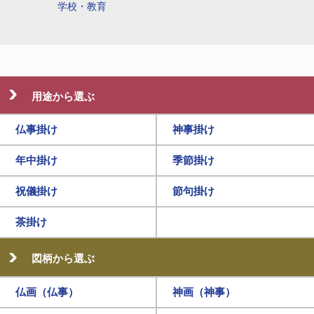
学校・教育
用途から選ぶ
仏事掛け
神事掛け
年中掛け
季節掛け
祝儀掛け
節句掛け
茶掛け
図柄から選ぶ
仏画（仏事）
神画（神事）