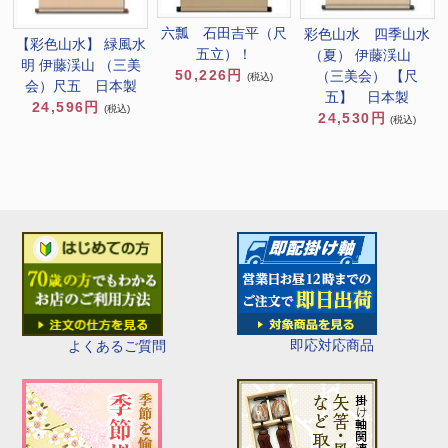
六瓢 石田吉平（尺
彩色山水 四季山水
【彩色山水】 緑風水
五立）！
（夏） 伊藤渓山
明 伊藤渓山 （三美
50,226円
（三美会） 【尺
(税込)
会）尺五 日本製
五】 日本製
24,596円
(税込)
24,530円
(税込)
即応対応商品
よくあるご質問