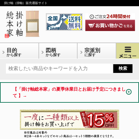
掛け軸（掛軸）販売通販サイト
目的
図柄
宗派別
から探す
から探す
に探す
【「掛け軸総本家」の夏季休業日とお届け予定につきまし
て 】→