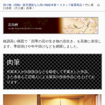
掛け軸（掛軸）販売通販なら掛け軸総本家
>
スタッフ厳選商品
> 竹に雀 山
口赤雨 （尺八横）肉筆！
格調高い構図で「四季の花や生き物の息吹き」を高雅に表現し
ます。季節掛けや年中掛けなどを網羅しました。
肉筆
作家本人が伝統技法などを駆使して手書きした作品。
また表装も工芸職人による最高の技術作品に仕上げてお
ります。