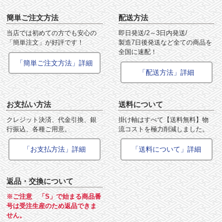
簡単ご注文方法
配送方法
当店では初めての方でも安心の
即日発送/2～3日内発送/
「簡単注文」が好評です！
製造7日後発送など全ての商品を
全国に速配！
「簡単ご注文方法」詳細
「配送方法」詳細
お支払い方法
送料について
クレジット決済、代金引換、銀
掛け軸はすべて【送料無料】物
行振込、各種ご用意。
流コストを極力削減しました。
「お支払方法」詳細
「送料について」詳細
返品・交換について
※ご注意 「S」で始まる商品番
号は受注生産のため返品できま
せん。