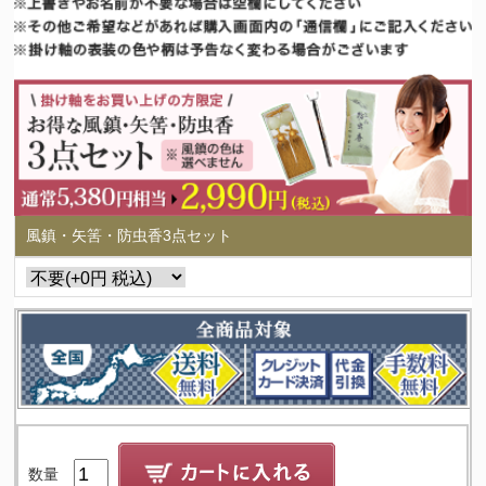
風鎮・矢筈・防虫香3点セット
数量