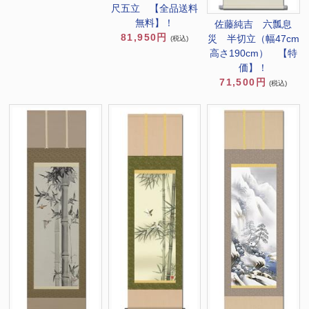
尺五立 【全品送料
無料】！
佐藤純吉 六瓢息
81,950円
災 半切立（幅47cm
(税込)
高さ190cm） 【特
価】！
71,500円
(税込)