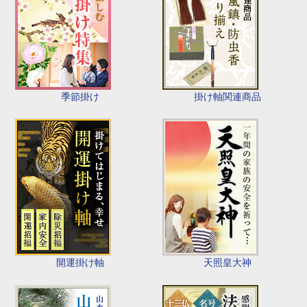
季節掛け
掛け軸関連商品
開運掛け軸
天照皇大神