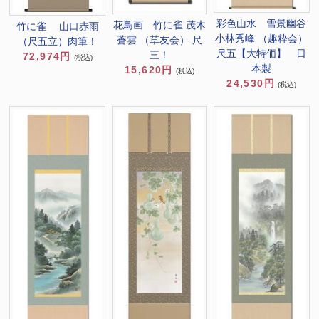
彩色山水 雪景幽谷
花鳥画 竹に雀 茂木
竹に雀 山口赤雨
小林秀峰 （趣粋会）
蒼雲 （草友会） 尺
（尺五立）肉筆！
尺五【大特価】 日
三！
72,974円
(税込)
本製
15,620円
(税込)
24,530円
(税込)