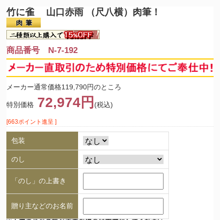
竹に雀 山口赤雨 （尺八横）肉筆！
商品番号 N-7-192
メーカー通常価格119,790円のところ
72,974円
特別価格
(税込)
[663ポイント進呈 ]
包装
のし
「のし」の上書き
贈り主などのお名前