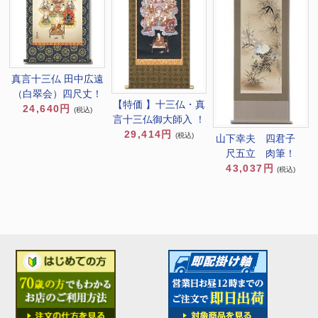
真言十三仏 田中広遠
（白翠会）四尺丈！
【特価 】十三仏・真
24,640円
(税込)
言十三仏御大師入 ！
29,414円
(税込)
山下幸夫 四君子
尺五立 肉筆！
43,037円
(税込)