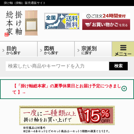
掛け軸（掛軸）販売通販サイト
目的
図柄
宗派別
から探す
から探す
に探す
【「掛け軸総本家」の夏季休業日とお届け予定につきまし
て 】→