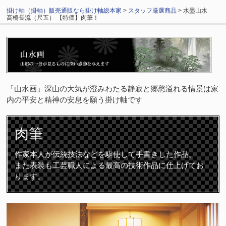
掛け軸（掛軸）販売通販なら掛け軸総本家
>
スタッフ厳選商品
> 水墨山水
高橋長流（尺五） 【特価】肉筆！
「山水画」深山の大気が澄みわたる静寂と郷愁溢れる情景は家
内の平安と精神の安息を願う掛け軸です
肉筆
作家本人が伝統技法などを駆使して手書きした作品。
また表装も工芸職人による最高の技術作品に仕上げてお
ります。