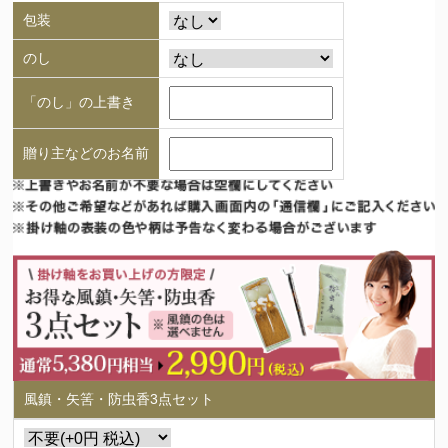
包装
のし
「のし」の上書き
贈り主などのお名前
風鎮・矢筈・防虫香3点セット