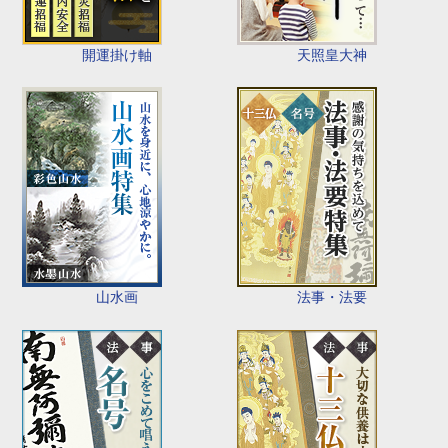
開運掛け軸
天照皇大神
山水画
法事・法要