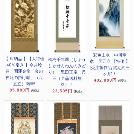
彩色山水 中川幸
【 即納品 】【大特価
松樹千年翠（しょう
彦 尺五立 【特価 】
40％引き 】今井玲
じゅせんねんのみど
[受注製作品 納期約三
豊 開運金龍「金の
り） 黒田正庵 尺
ヶ月]！
神龍の掛け軸」（尺
三（全品送料無
492,800円
(税込)
五立）肉筆!
料）！
85,800円
23,505円
(税込)
(税込)