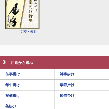
学校・教育
用途から選ぶ
仏事掛け
神事掛け
年中掛け
季節掛け
祝儀掛け
節句掛け
茶掛け