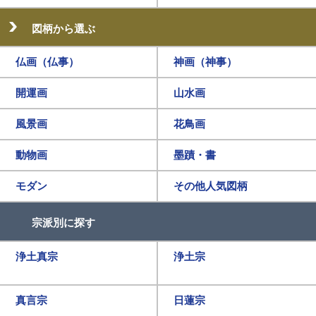
図柄から選ぶ
仏画（仏事）
神画（神事）
開運画
山水画
風景画
花鳥画
動物画
墨蹟・書
モダン
その他人気図柄
宗派別に探す
浄土真宗
浄土宗
真言宗
日蓮宗