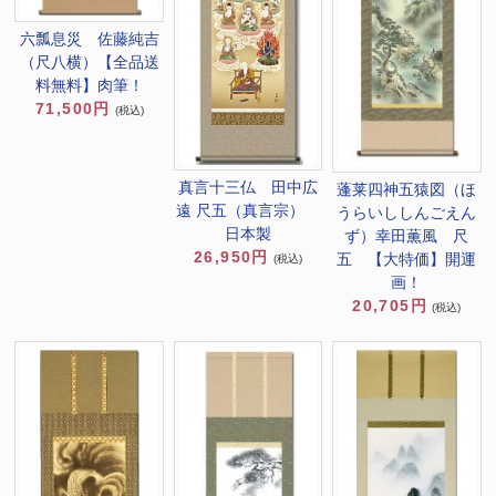
六瓢息災 佐藤純吉
（尺八横）【全品送
料無料】肉筆！
71,500円
(税込)
真言十三仏 田中広
蓬莱四神五猿図（ほ
遠 尺五（真言宗）
うらいししんごえん
日本製
ず）幸田薫風 尺
26,950円
五 【大特価】開運
(税込)
画！
20,705円
(税込)