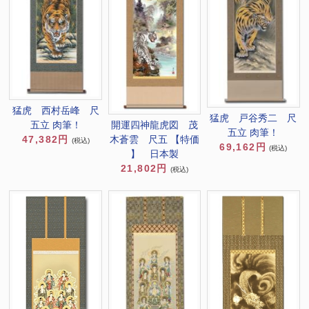
猛虎 西村岳峰 尺
猛虎 戸谷秀二 尺
開運四神龍虎図 茂
五立 肉筆！
五立 肉筆！
木蒼雲 尺五 【特価
47,382円
(税込)
69,162円
(税込)
】 日本製
21,802円
(税込)