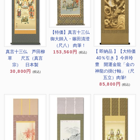
【特価】真言十三仏
御大師入・篠田清澄
（尺八） 肉筆！
【 即納品 】【大特価
真言十三仏 芦田柳
153,560円
(税込)
40％引き 】今井玲
草 尺五（真言
豊 開運金龍「金の
宗） 日本製
神龍の掛け軸」（尺
30,800円
(税込)
五立）肉筆!
85,800円
(税込)