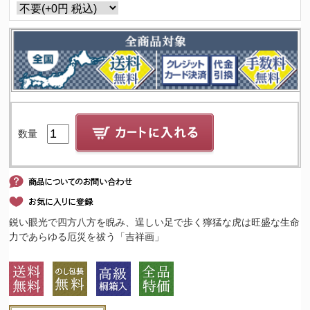
数量
鋭い眼光で四方八方を睨み、逞しい足で歩く獰猛な虎は旺盛な生命
力であらゆる厄災を祓う「吉祥画」