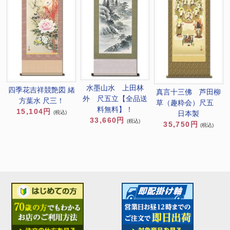
水墨山水 上田林
四季花吉祥競艶図 緒
真言十三佛 芦田柳
外 尺五立【全品送
方葉水 尺三！
草（趣粋会）尺五
料無料】！
15,104円
(税込)
日本製
33,660円
(税込)
35,750円
(税込)