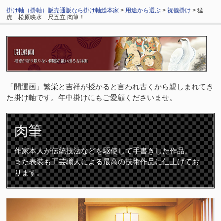
掛け軸（掛軸）販売通販なら掛け軸総本家
>
用途から選ぶ
>
祝儀掛け
> 猛
虎 松原映水 尺五立 肉筆！
「開運画」繁栄と吉祥が授かると言われ古くから親しまれてき
た掛け軸です。年中掛けにもご愛顧くださいませ。
肉筆
作家本人が伝統技法などを駆使して手書きした作品。
また表装も工芸職人による最高の技術作品に仕上げてお
ります。