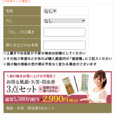
[753ポイント進呈 ]
包装
のし
「のし」の上書き
贈り主などのお名前
風鎮・矢筈・防虫香3点セット