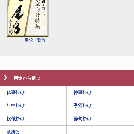
学校・教育
用途から選ぶ
仏事掛け
神事掛け
年中掛け
季節掛け
祝儀掛け
節句掛け
茶掛け