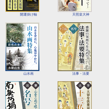
開運掛け軸
天照皇大神
山水画
法事・法要