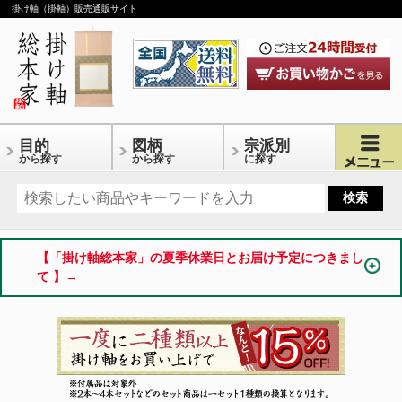
掛け軸（掛軸）販売通販サイト
目的
図柄
宗派別
から探す
から探す
に探す
【「掛け軸総本家」の夏季休業日とお届け予定につきまし
て 】→