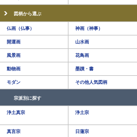
図柄から選ぶ
仏画（仏事）
神画（神事）
開運画
山水画
風景画
花鳥画
動物画
墨蹟・書
モダン
その他人気図柄
宗派別に探す
浄土真宗
浄土宗
真言宗
日蓮宗