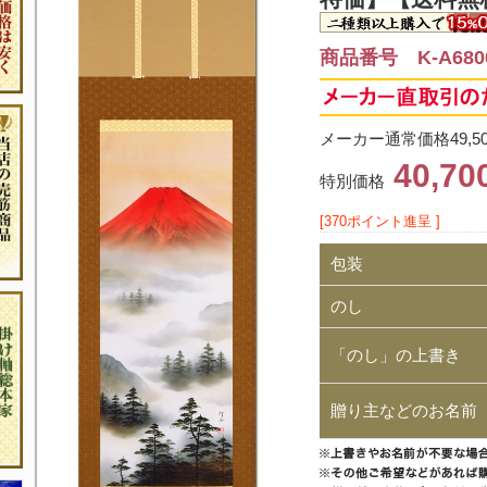
商品番号 K-A680
メーカー通常価格49,5
40,7
特別価格
[370ポイント進呈 ]
包装
のし
「のし」の上書き
贈り主などのお名前