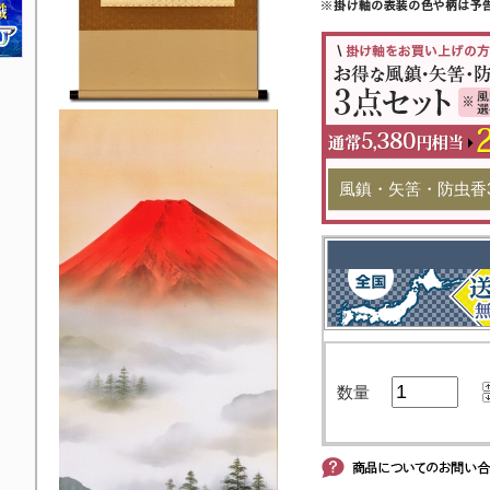
風鎮・矢筈・防虫香
数量