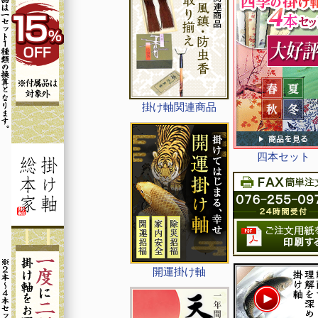
掛け軸関連商品
四本セット
開運掛け軸