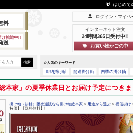
はじめて
ログイン・マイペ
!
無料
インターネット注文
24時間365日受付中!!
け挑戦中!!
発送
お買い物かごの中
☆人気のキーワード
即納掛け軸
開運掛け軸
四季の掛け軸
総本家」の夏季休業日とお届け予定につき
掛け軸（掛軸）販売通販なら掛け軸総本家
>
用途から選ぶ
>
祝儀掛け
特価】【送料無料】!