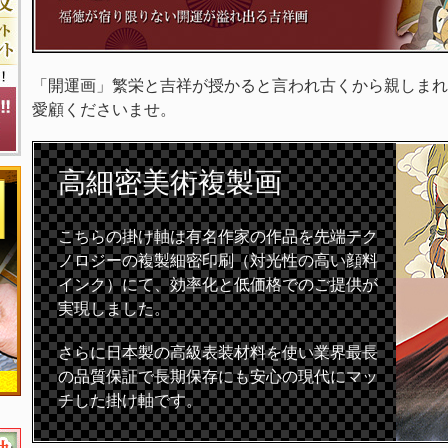
「開運画」繁栄と吉祥が授かると言われ古くから親しまれ
愛顧くださいませ。
高細密
美術複製画
こちらの掛け軸は有名作家の作品を先端テク
ノロジーの複製細密印刷（対光性の高い顔料
インク）にて、効率化と低価格でのご提供が
実現しました。
さらに日本製の高級表装材料を使い業界最長
の品質保証で長期保存にも安心の現代にマッ
チした掛け軸です。