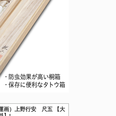
運画）上野行安 尺五 【大
料】!