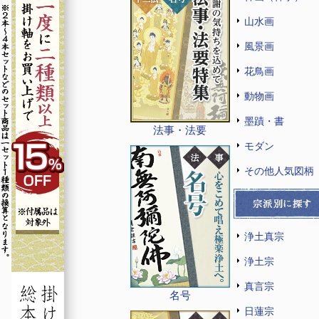
山水画
風景画
花鳥画
動物画
墨蹟・書
法事・法要
モダン
その他人気図柄
浄土真宗
浄土宗
真言宗
名号
日蓮宗