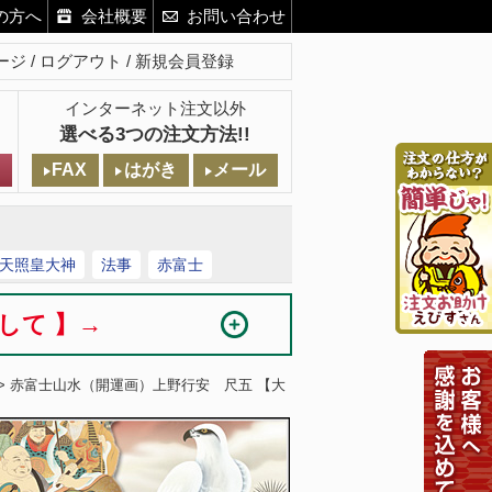
の方へ
会社概要
お問い合わせ
ージ
ログアウト
新規会員登録
インターネット注文以外
選べる3つの注文方法!!
FAX
はがき
メール
天照皇大神
法事
赤富士
まして 】→
> 赤富士山水（開運画）上野行安 尺五 【大