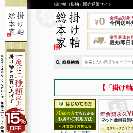
掛け軸（掛軸）販売通販サイト
全商品対象!
全国送料
業界最速お届
最短即日
【「掛け軸
よくあるご質問