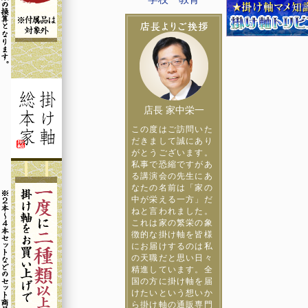
店長 家中栄一
この度はご訪問いた
だきまして誠にあり
がとうございます。
私事で恐縮ですがあ
る講演会の先生にあ
なたの名前は「家の
中が栄える一方」だ
ねと言われました。
これは家の繁栄の象
徴的な掛け軸を皆様
にお届けするのは私
の天職だと思い日々
精進しています。全
国の方に掛け軸を届
けたいという想いか
ら掛け軸の通販専門