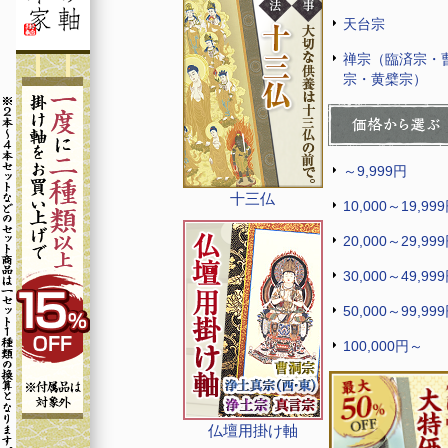
天台宗
禅宗（臨済宗・
宗・黄檗宗）
～9,999円
十三仏
10,000～19,99
20,000～29,99
30,000～49,99
50,000～99,99
100,000円～
仏壇用掛け軸