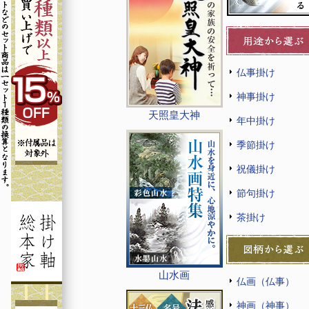
仏事掛け
神事掛け
天照皇大神
年中掛け
季節掛け
祝儀掛け
節句掛け
茶掛け
山水画
仏画（仏事）
神画（神事）