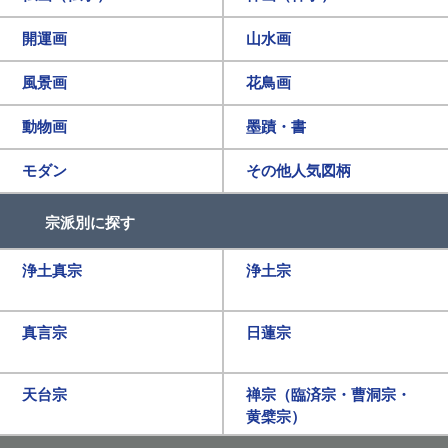
開運画
山水画
風景画
花鳥画
動物画
墨蹟・書
モダン
その他人気図柄
宗派別に探す
浄土真宗
浄土宗
真言宗
日蓮宗
天台宗
禅宗（臨済宗・曹洞宗・
黄檗宗）