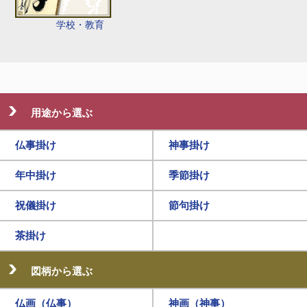
学校・教育
用途から選ぶ
仏事掛け
神事掛け
年中掛け
季節掛け
祝儀掛け
節句掛け
茶掛け
図柄から選ぶ
仏画（仏事）
神画（神事）