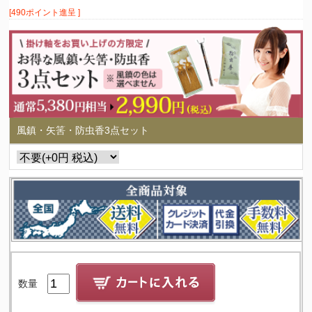
[490ポイント進呈 ]
風鎮・矢筈・防虫香3点セット
数量