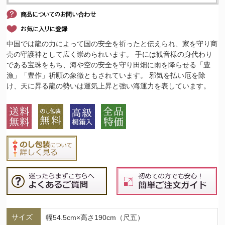
中国では龍の力によって国の安全を祈ったと伝えられ、家を守り商
売の守護神として広く崇められいます。 手には観音様の身代わり
である宝珠をもち、海や空の安全を守り田畑に雨を降らせる「豊
漁」「豊作」祈願の象徴ともされています。 邪気を払い厄を除
け、天に昇る龍の勢いは運気上昇と強い海運力を表しています。
サイズ
幅54.5cm×高さ190cm（尺五）