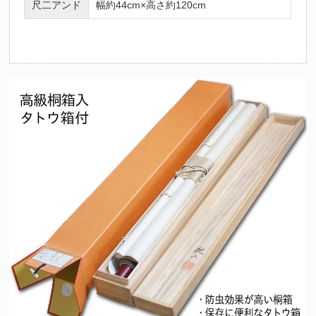
尺二アンド
幅約44cm×高さ約120cm