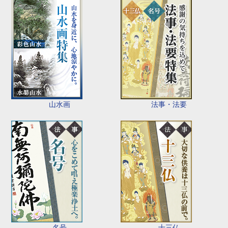
山水画
法事・法要
名号
十三仏