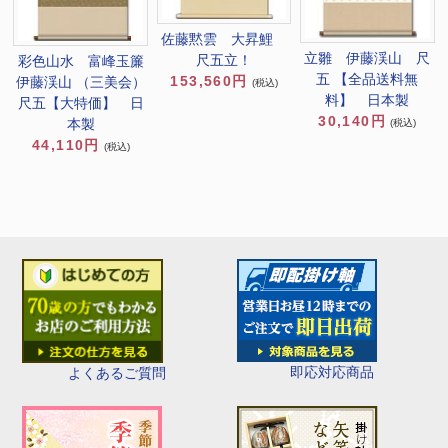
佐藤黙雲 大昇鯉
立雛 伊藤渓山 尺
尺五立！
彩色山水 富峰玉簾
五 【全品送料無
153,560円
伊藤渓山 （三美会）
(税込)
料】 日本製
尺五【大特価】 日
30,140円
本製
(税込)
44,110円
(税込)
即応対応商品
よくあるご質問