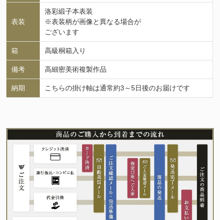
洛彩緞子本表装
表装
※表装柄が画像と異なる場合が
ございます
箱
高級桐箱入り
備考
高細密美術複製作品
納期
こちらの掛け軸は通常約3～5日後のお届けです