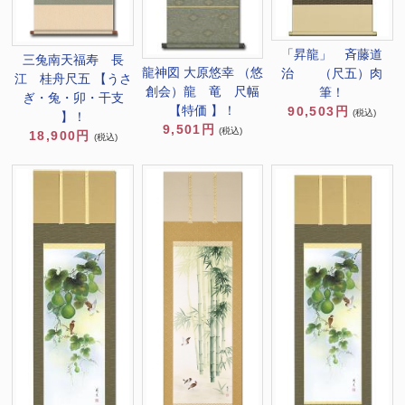
「昇龍」 斉藤道
三兔南天福寿 長
龍神図 大原悠幸 （悠
治 （尺五）肉
江 桂舟尺五 【うさ
創会）龍 竜 尺幅
筆！
ぎ・兔・卯・干支
【特価 】！
90,503円
(税込)
】！
9,501円
(税込)
18,900円
(税込)