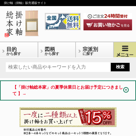
掛け軸（掛軸）販売通販サイト
目的
図柄
宗派別
から探す
から探す
に探す
【「掛け軸総本家」の夏季休業日とお届け予定につきまし
て 】→