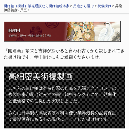
掛け軸（掛軸）販売通販なら掛け軸総本家
>
用途から選ぶ
>
祝儀掛け
> 昇龍
伊藤義彦 / 尺五！
「開運画」繁栄と吉祥が授かると言われ古くから親しまれてき
た掛け軸です。年中掛けにもご愛顧くださいませ。
高細密
美術複製画
こちらの掛け軸は有名作家の作品を先端テクノロジーの
複製細密印刷（対光性の高い顔料インク）にて、効率化
と低価格でのご提供が実現しました。
さらに日本製の高級表装材料を使い業界最長の品質保証
で長期保存にも安心の現代にマッチした掛け軸です。