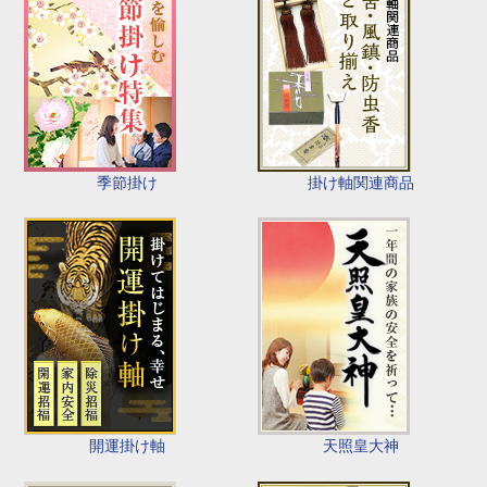
季節掛け
掛け軸関連商品
開運掛け軸
天照皇大神