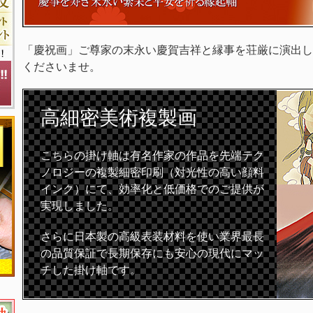
「慶祝画」ご尊家の末永い慶賀吉祥と縁事を荘厳に演出し
くださいませ。
高細密
美術複製画
こちらの掛け軸は有名作家の作品を先端テク
ノロジーの複製細密印刷（対光性の高い顔料
インク）にて、効率化と低価格でのご提供が
実現しました。
さらに日本製の高級表装材料を使い業界最長
の品質保証で長期保存にも安心の現代にマッ
チした掛け軸です。