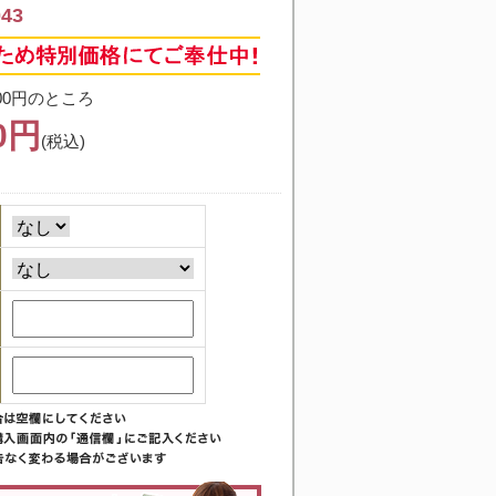
43
00円のところ
00円
(税込)