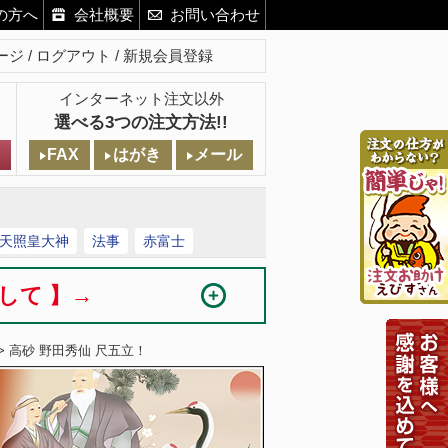
の方へ
会社概要
お問い合わせ
ージ
ログアウト
新規会員登録
インターネット注文以外
選べる3つの注文方法!!
FAX
はがき
メール
天照皇大神
法事
赤富士
まして 】→
> 高砂 野田秀仙 尺五立！