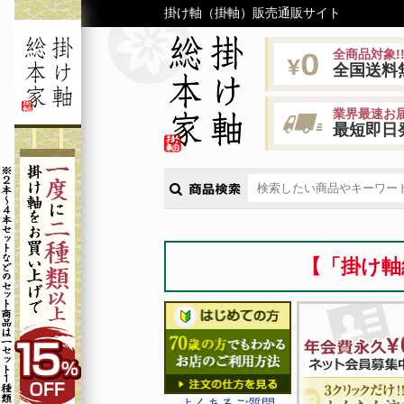
掛け軸（掛軸）販売通販サイト
全商品対象!
全国送料
業界最速お届
最短即日
【「掛け軸
よくあるご質問