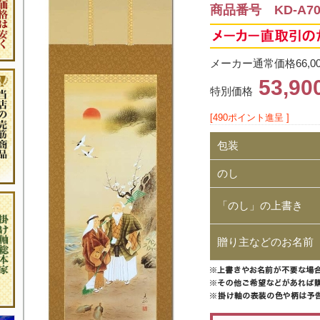
商品番号 KD-A70
メーカー通常価格66,0
53,9
特別価格
[490ポイント進呈 ]
包装
のし
「のし」の上書き
贈り主などのお名前