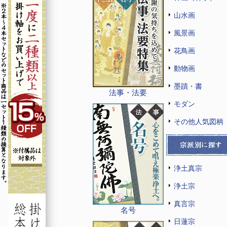
山水画
風景画
花鳥画
動物画
墨蹟・書
法事・法要
モダン
その他人気図柄
浄土真宗
浄土宗
真言宗
名号
日蓮宗