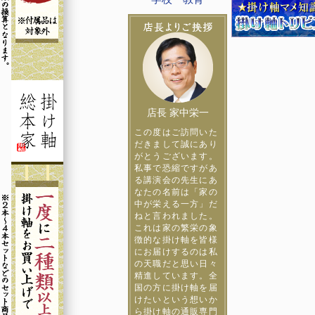
店長 家中栄一
この度はご訪問いた
だきまして誠にあり
がとうございます。
私事で恐縮ですがあ
る講演会の先生にあ
なたの名前は「家の
中が栄える一方」だ
ねと言われました。
これは家の繁栄の象
徴的な掛け軸を皆様
にお届けするのは私
の天職だと思い日々
精進しています。全
国の方に掛け軸を届
けたいという想いか
ら掛け軸の通販専門