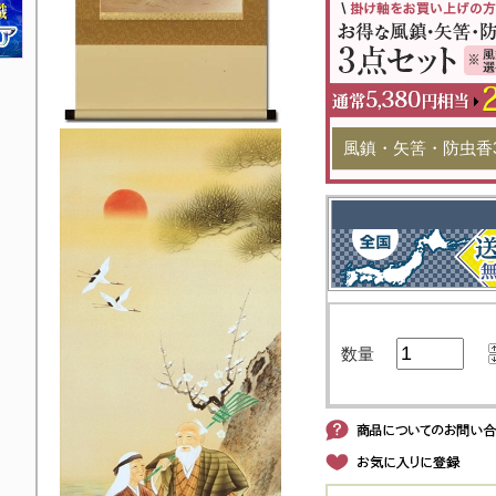
風鎮・矢筈・防虫香
数量