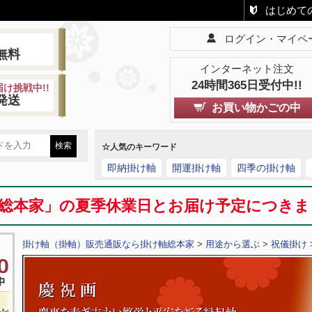
はじめて
ログイン・マイペ
!
無料
インターネット注文
24時間365日受付中!!
け挑戦中!!
発送
お買い物かごの中
☆人気のキーワード
即納掛け軸
開運掛け軸
四季の掛け軸
総本家」の夏季休業日とお届け予定につき
掛け軸（掛軸）販売通販なら掛け軸総本家
>
用途から選ぶ
>
祝儀掛け