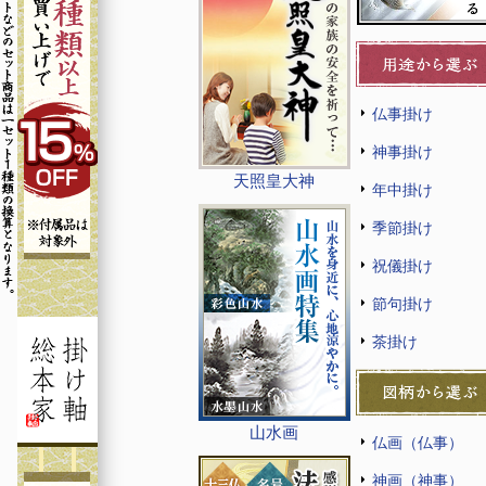
仏事掛け
神事掛け
天照皇大神
年中掛け
季節掛け
祝儀掛け
節句掛け
茶掛け
山水画
仏画（仏事）
神画（神事）