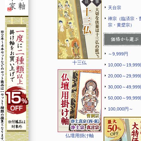
天台宗
禅宗（臨済宗・
宗・黄檗宗）
～9,999円
十三仏
10,000～19,99
20,000～29,99
30,000～49,99
50,000～99,99
100,000円～
仏壇用掛け軸