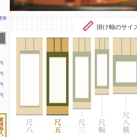
曹洞
掛け軸のサイ
9円
9円
9円
9円