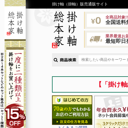
掛け軸（掛軸）販売通販サイト
全商品対象!
全国送料
業界最速お届
最短即日
【「掛け軸
よくあるご質問