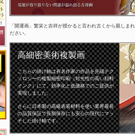
「開運画」繁栄と吉祥が授かると言われ古くから親しまれ
ださい。
高細密
美術複製画
こちらの掛け軸は有名作家の作品を先端テク
ノロジーの複製細密印刷（対光性の高い顔料
インク）にて、効率化と低価格でのご提供が
実現しました。
さらに日本製の高級表装材料を使い業界最長
の品質保証で長期保存にも安心の現代にマッ
チした掛け軸です。