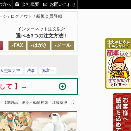
の方へ
会社概要
お問い合わせ
ージ
ログアウト
新規会員登録
インターネット注文以外
選べる3つの注文方法!!
FAX
はがき
メール
天照皇大神
法事
赤富士
まして 】→
> 【即納品】消災不動龍神図 江藤草淳 尺