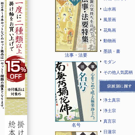
山水画
風景画
花鳥画
動物画
墨蹟・書
法事・法要
モダン
その他人気図柄
浄土真宗
浄土宗
真言宗
名号
日蓮宗