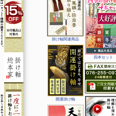
掛け軸関連商品
四本セット
開運掛け軸