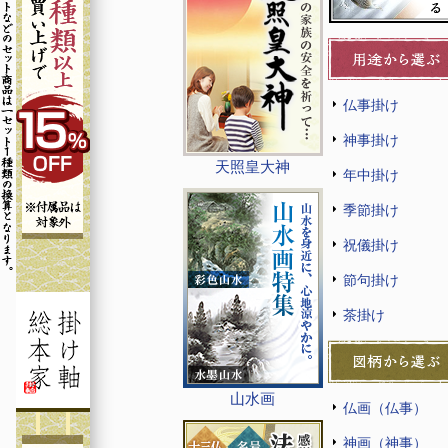
仏事掛け
神事掛け
天照皇大神
年中掛け
季節掛け
祝儀掛け
節句掛け
茶掛け
山水画
仏画（仏事）
神画（神事）