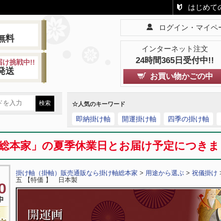
はじめて
ログイン・マイペ
!
無料
インターネット注文
24時間365日受付中!!
け挑戦中!!
発送
お買い物かごの中
☆人気のキーワード
即納掛け軸
開運掛け軸
四季の掛け軸
総本家」の夏季休業日とお届け予定につき
掛け軸（掛軸）販売通販なら掛け軸総本家
>
用途から選ぶ
>
祝儀掛け
五 【特価 】 日本製