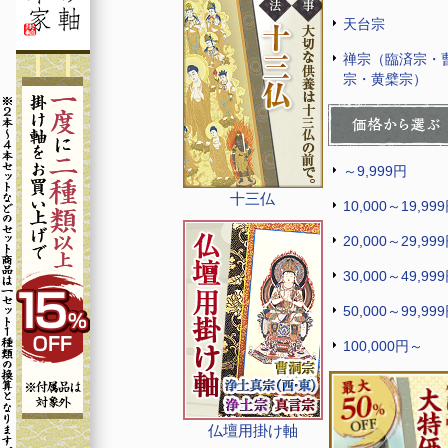
天台宗
禅宗（臨済宗・
宗・黄檗宗）
～9,999円
十三仏
10,000～19,99
20,000～29,99
30,000～49,99
50,000～99,99
100,000円～
仏壇用掛け軸