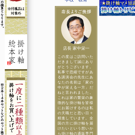
店長 家中栄一
この度はご訪問いた
だきまして誠にあり
がとうございます。
私事で恐縮ですがあ
る講演会の先生にあ
なたの名前は「家の
中が栄える一方」だ
ねと言われました。
これは家の繁栄の象
徴的な掛け軸を皆様
にお届けするのは私
の天職だと思い日々
精進しています。全
国の方に掛け軸を届
けたいという想いか
ら掛け軸の通販専門