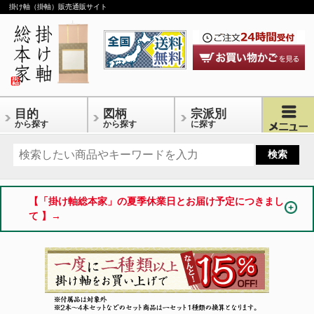
掛け軸（掛軸）販売通販サイト
目的
図柄
宗派別
から探す
から探す
に探す
【「掛け軸総本家」の夏季休業日とお届け予定につきまし
て 】→