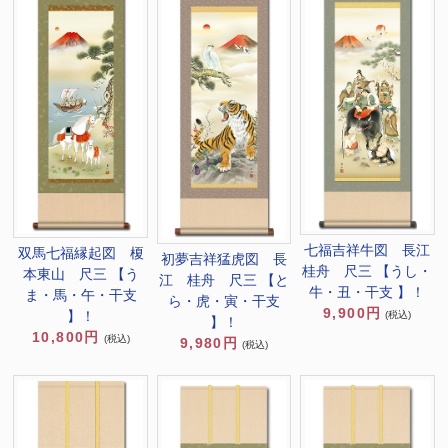
七福吉祥牛図 長江
双馬七福縁起図 榎
初夢吉祥猛虎図 長
桂舟 尺三 【うし・
本東山 尺三 【う
江 桂舟 尺三 【と
牛・丑・干支 】！
ま・馬・午・干支
ら・虎・寅・干支
9,900円
】！
(税込)
】！
10,800円
(税込)
9,980円
(税込)