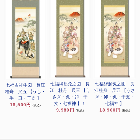
七福縁起兔之図 長
七福縁起兔之図 長
七福吉祥牛図 長江
江 桂舟 尺三 【う
江桂舟 尺五 【うさ
桂舟 尺五 【うし・
さぎ・兔・卯・干
ぎ・卯・兔・干支・
牛・丑・干支 】
支・七福神 】！
七福神 】
18,500円
(税込)
9,980円
18,900円
(税込)
(税込)