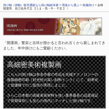
掛け軸（掛軸）販売通販なら掛け軸総本家
>
用途から選ぶ
>
祝儀掛け
> 金峰
開運馬 長江桂舟尺五 【うま・馬・午・干支 】！
「開運画」繁栄と吉祥が授かると言われ古くから親しまれてき
ました、年中掛けにもご愛顧ください。
高細密
美術複製画
こちらの掛け軸は有名作家の作品を先端テクノロジーの
複製細密印刷（対光性の高い顔料インク）にて、効率化
と低価格でのご提供が実現しました。
さらに日本製の高級表装材料を使い業界最長の品質保証
で長期保存にも安心の現代にマッチした掛け軸です。