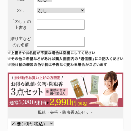
のし
「のし」の
上書き
贈り主など
のお名前
風鎮・矢筈・防虫香3点セット