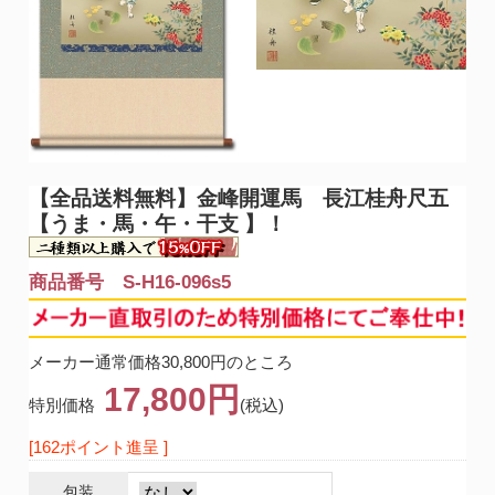
【全品送料無料】
金峰開運馬 長江桂舟尺五
【うま・馬・午・干支 】！
商品番号 S-H16-096s5
メーカー通常価格30,800円のところ
17,800円
特別価格
(税込)
[162ポイント進呈 ]
包装