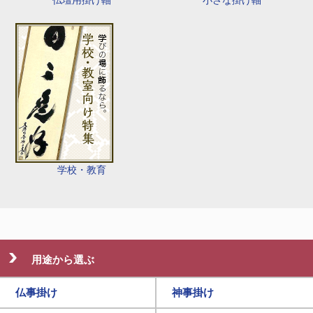
仏壇用掛け軸
小さな掛け軸
学校・教育
用途から選ぶ
仏事掛け
神事掛け