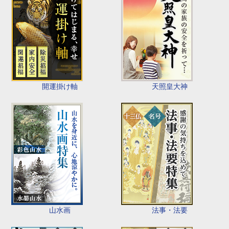
開運掛け軸
天照皇大神
山水画
法事・法要