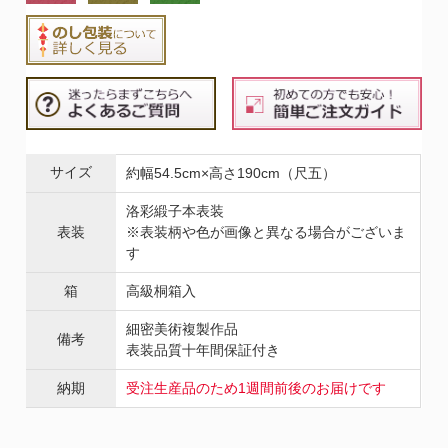
サイズ
約幅54.5cm×高さ190cm（尺五）
洛彩緞子本表装
表装
※表装柄や色が画像と異なる場合がございま
す
箱
高級桐箱入
細密美術複製作品
備考
表装品質十年間保証付き
納期
受注生産品のため1週間前後のお届けです