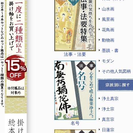
山水画
風景画
花鳥画
動物画
墨蹟・書
法事・法要
モダン
その他人気図柄
浄土真宗
浄土宗
真言宗
名号
日蓮宗