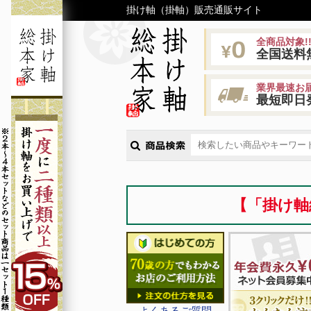
掛け軸（掛軸）販売通販サイト
全商品対象!
全国送料
業界最速お届
最短即日
【「掛け軸
よくあるご質問