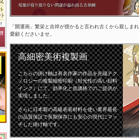
「開運画」繁栄と吉祥が授かると言われ古くから親しまれ
愛顧くださいませ。
高細密
美術複製画
こちらの掛け軸は有名作家の作品を先端テク
ノロジーの複製細密印刷（対光性の高い顔料
インク）にて、効率化と低価格でのご提供が
実現しました。
さらに日本製の高級表装材料を使い業界最長
の品質保証で長期保存にも安心の現代にマッ
チした掛け軸です。