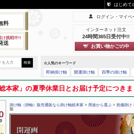
はじめて
ログイン・マイペ
!
無料
インターネット注文
24時間365日受付中!!
け挑戦中!!
発送
お買い物かごの中
☆人気のキーワード
即納掛け軸
開運掛け軸
四季の掛け軸
総本家」の夏季休業日とお届け予定につき
掛け軸（掛軸）販売通販なら掛け軸総本家
>
用途から選ぶ
>
祝儀掛け
製