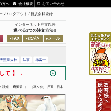
の方へ
会社概要
お問い合わせ
ージ
ログアウト
新規会員登録
インターネット注文以外
選べる3つの注文方法!!
FAX
はがき
メール
天照皇大神
法事
赤富士
まして 】→
> 跳鯉 唐沢碧山 （草夕会） 尺五 日本