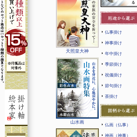
仏事掛け
神事掛け
天照皇大神
年中掛け
季節掛け
祝儀掛け
節句掛け
茶掛け
山水画
仏画（仏事）
神画（神事）