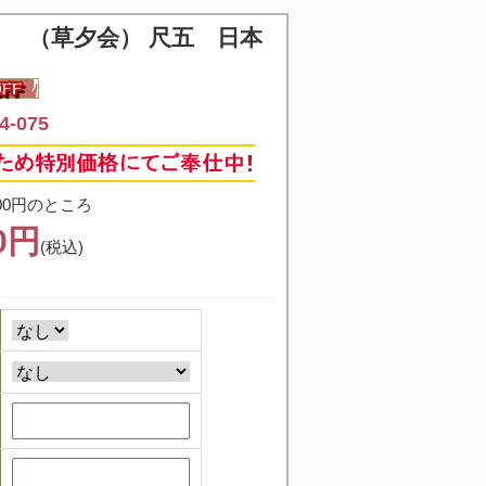
 （草夕会） 尺五 日本
-075
00円のところ
60円
(税込)