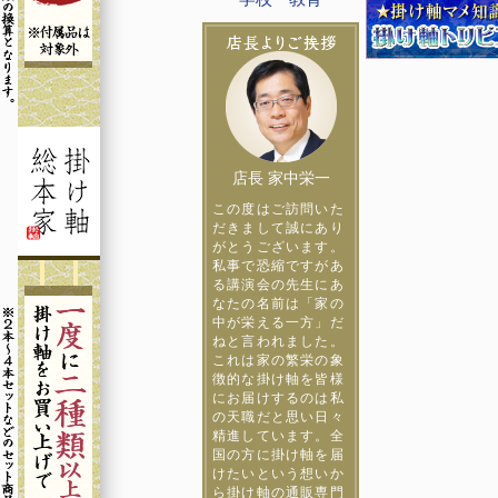
店長 家中栄一
この度はご訪問いた
だきまして誠にあり
がとうございます。
私事で恐縮ですがあ
る講演会の先生にあ
なたの名前は「家の
中が栄える一方」だ
ねと言われました。
これは家の繁栄の象
徴的な掛け軸を皆様
にお届けするのは私
の天職だと思い日々
精進しています。全
国の方に掛け軸を届
けたいという想いか
ら掛け軸の通販専門