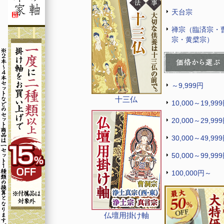
天台宗
禅宗（臨済宗・
宗・黄檗宗）
～9,999円
十三仏
10,000～19,99
20,000～29,99
30,000～49,99
50,000～99,99
100,000円～
仏壇用掛け軸