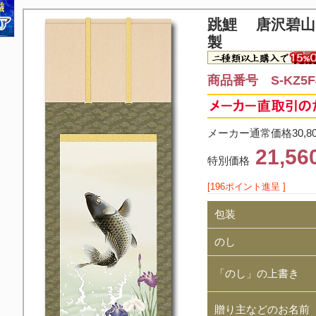
跳鯉 唐沢碧山
製
商品番号 S-KZ5F4
メーカー通常価格30,8
21,5
特別価格
[196ポイント進呈 ]
包装
のし
「のし」の上書き
贈り主などのお名前