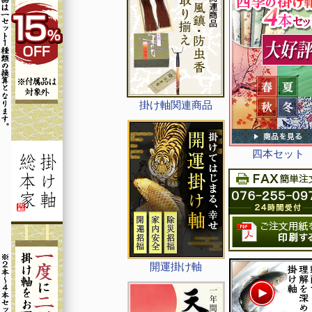
掛け軸関連商品
四本セット
開運掛け軸