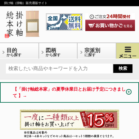
掛け軸（掛軸）販売通販サイト
目的
図柄
宗派別
から探す
から探す
に探す
【「掛け軸総本家」の夏季休業日とお届け予定につきまし
て 】→