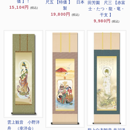
価 】！
尺五 【特価 】 日本
田芳園 尺三 【赤富
15,104円
製
(税込)
士・たつ・龍・竜・
19,800円
干支 】
(税込)
9,980円
(税込)
雲上観音 小野洋
舟 （幸洋会）
龍上白衣観音 井川洋