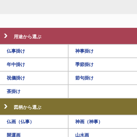
用途から選ぶ
仏事掛け
神事掛け
年中掛け
季節掛け
祝儀掛け
節句掛け
茶掛け
図柄から選ぶ
仏画（仏事）
神画（神事）
開運画
山水画