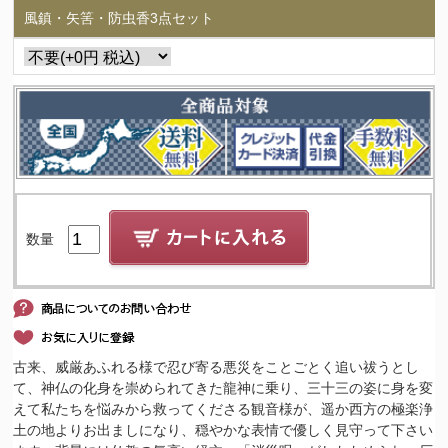
風鎮・矢筈・防虫香3点セット
数量
古来、威厳あふれる様で忍び寄る悪災をことごとく追い祓うとし
て、神仏の化身を崇められてきた龍神に乗り、三十三の姿に身を変
えて私たちを悩みから救ってくださる観音様が、遥か西方の極楽浄
土の地よりお出ましになり、穏やかな表情で優しく見守って下さい