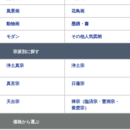
風景画
花鳥画
動物画
墨蹟・書
モダン
その他人気図柄
宗派別に探す
浄土真宗
浄土宗
真言宗
日蓮宗
天台宗
禅宗（臨済宗・曹洞宗・
黄檗宗）
価格から選ぶ