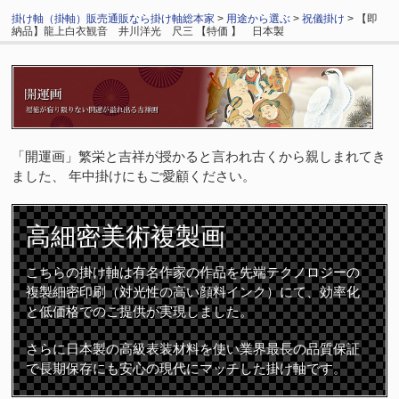
掛け軸（掛軸）販売通販なら掛け軸総本家
>
用途から選ぶ
>
祝儀掛け
> 【即
納品】龍上白衣観音 井川洋光 尺三 【特価 】 日本製
「開運画」繁栄と吉祥が授かると言われ古くから親しまれてき
ました、 年中掛けにもご愛顧ください。
高細密
美術複製画
こちらの掛け軸は有名作家の作品を先端テクノロジーの
複製細密印刷（対光性の高い顔料インク）にて、効率化
と低価格でのご提供が実現しました。
さらに日本製の高級表装材料を使い業界最長の品質保証
で長期保存にも安心の現代にマッチした掛け軸です。