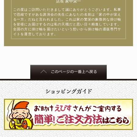
店長 家中栄一
この度はご訪問いただきまして誠にありがとうございます。私事
で恐縮ですがある講演会の先生にあなたの名前は「家の中が栄え
る一方」だねと言われました。これは家の繁栄の象徴的な掛け軸
を皆様にお届けするのは私の天職だと思い日々精進しています。
全国の方に掛け軸を届けたいという想いから掛け軸の通販専門サ
イトを運営しております。