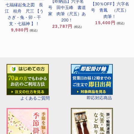
【即納品】六字名
【30％OFF】六字名
七福縁起兔之図 長
号 田中玉峰 書道
号 青鳳 （尺五）
江 桂舟 尺三 【う
家 肉筆（尺五）あ
肉筆！
さぎ・兔・卯・干
200！
15,400円
支・七福神 】！
(税込)
23,787円
(税込)
9,980円
(税込)
即応対応商品
よくあるご質問