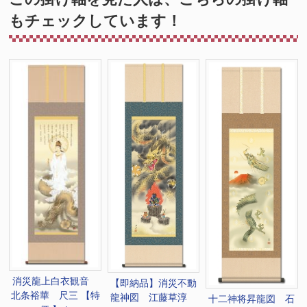
もチェックしています！
消災龍上白衣観音
【即納品】消災不動
北条裕華 尺三 【特
龍神図 江藤草淳
十二神将昇龍図 石