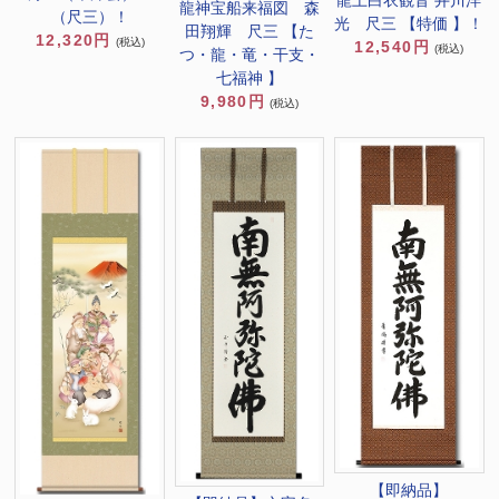
龍神宝船来福図 森
（尺三）！
光 尺三 【特価 】！
田翔輝 尺三 【た
12,320円
(税込)
12,540円
(税込)
つ・龍・竜・干支・
七福神 】
9,980円
(税込)
【即納品】