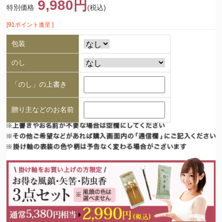
9,980円
特別価格
(税込)
[91ポイント進呈 ]
包装
のし
「のし」の上書き
贈り主などのお名前