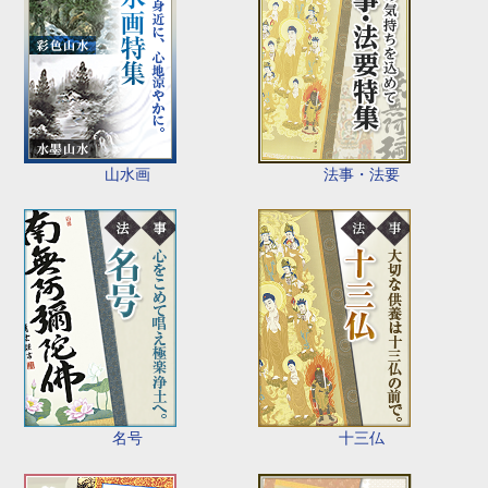
山水画
法事・法要
名号
十三仏