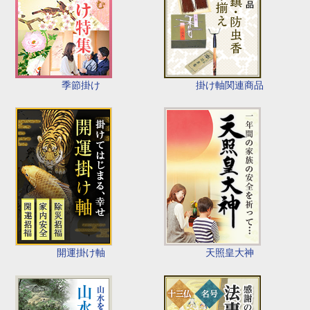
季節掛け
掛け軸関連商品
開運掛け軸
天照皇大神