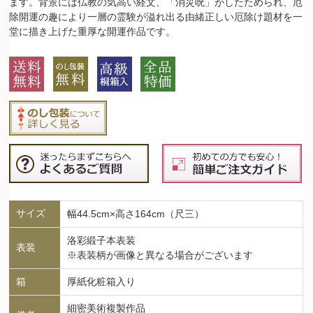
ます。背景には仏教の気高い経文、「消災呪」がしたためられ、厄
除開運の趣により一層の霊験が溢れ出る由緒正しい厄除け題材を一
堂に描き上げた重厚な開運作品です。
サイズ
幅44.5cm×高さ164cm（尺三）
洛彩緞子本表装
表装
※表装柄が画像と異なる場合がございます
箱
厚紙化粧箱入り
細密美術複製作品