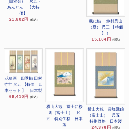
（白翠会） 尺五・
あんどん 【大特
価】
21,802円
(税込)
楓に鮎 鈴村秀山
（夏） 尺三 【特価
】！
15,104円
(税込)
花鳥画 四季揃 田村
竹世 尺五 【特価 四
本セット 】 日本製
69,410円
(税込)
横山大観 冨士に桜
横山大観 霊峰飛鶴
図（富士山） 尺
（富士山） 尺五
五 特別価格 日本
特別価格 日本製
製
24,376円
(税込)