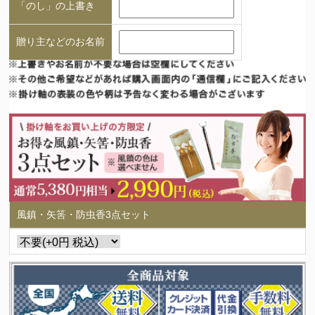
「のし」の上書き
贈り主などのお名前
風鎮・矢筈・防虫香3点セット