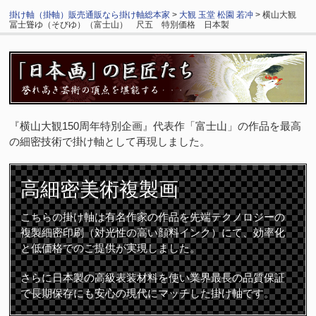
掛け軸（掛軸）販売通販なら掛け軸総本家
>
大観 玉堂 松園 若冲
> 横山大観
冨士聳ゆ（そびゆ）（富士山） 尺五 特別価格 日本製
『横山大観150周年特別企画』代表作「富士山」の作品を最高
の細密技術で掛け軸として再現しました。
高細密
美術複製画
こちらの掛け軸は有名作家の作品を先端テクノロジーの
複製細密印刷（対光性の高い顔料インク）にて、効率化
と低価格でのご提供が実現しました。
さらに日本製の高級表装材料を使い業界最長の品質保証
で長期保存にも安心の現代にマッチした掛け軸です。