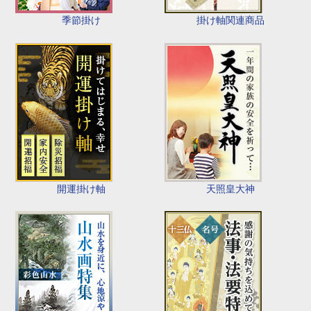
季節掛け
掛け軸関連商品
開運掛け軸
天照皇大神