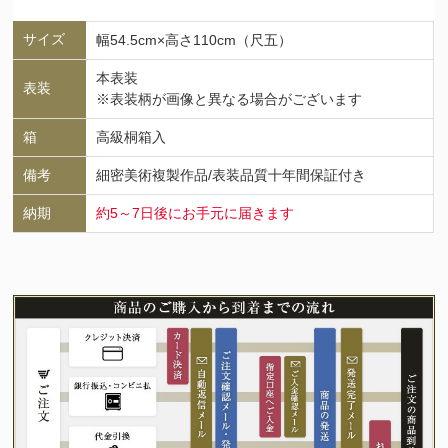
サイズ
幅54.5cm×高さ110cm（尺五）
本表装
表装
※表装柄が画像と異なる場合がございます
箱
高級桐箱入
備考
細密美術複製作品/表装品質十年間保証付き
納期
約5～7日後にお手元に届きます