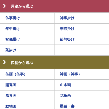
用途から選ぶ
仏事掛け
神事掛け
年中掛け
季節掛け
祝儀掛け
節句掛け
茶掛け
図柄から選ぶ
仏画（仏事）
神画（神事）
開運画
山水画
風景画
花鳥画
動物画
墨蹟・書