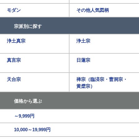
モダン
その他人気図柄
宗派別に探す
浄土真宗
浄土宗
真言宗
日蓮宗
天台宗
禅宗（臨済宗・曹洞宗・
黄檗宗）
価格から選ぶ
～9,999円
10,000～19,999円