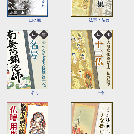
山水画
法事・法要
名号
十三仏