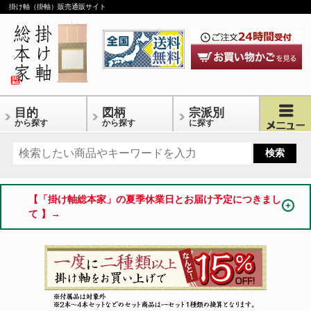
掛け軸（掛軸）販売通販サイト
目的
図柄
宗派別
から探す
から探す
に探す
【「掛け軸総本家」の夏季休業日とお届け予定につきまし
て 】→