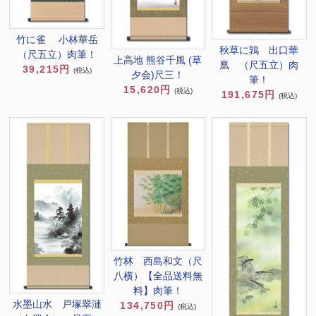
竹に雀 小林華岳
秋草に鶉 出口華
（尺五立）肉筆！
上高地 熊谷千風 (草
凰 （尺五立）肉
39,215円
(税込)
夕会)尺三！
筆！
15,620円
(税込)
191,675円
(税込)
竹林 西島和文（尺
八横）【全品送料無
料】肉筆！
水墨山水 戸塚翠漣
134,750円
(税込)