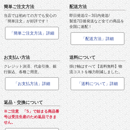
簡単ご注文方法
配送方法
当店では初めての方でも安心の
即日発送/2～3日内発送/
「簡単注文」が好評です！
製造7日後発送など全ての商品を
全国に速配！
「簡単ご注文方法」詳細
「配送方法」詳細
お支払い方法
送料について
クレジット決済、代金引換、銀
掛け軸はすべて【送料無料】物
行振込、各種ご用意。
流コストを極力削減しました。
「お支払方法」詳細
「送料について」詳細
返品・交換について
※ご注意 「S」で始まる商品番
号は受注生産のため返品できま
せん。