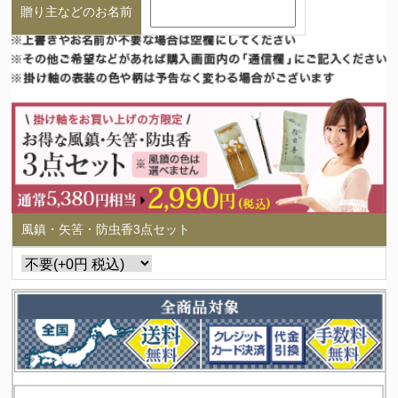
贈り主などのお名前
風鎮・矢筈・防虫香3点セット