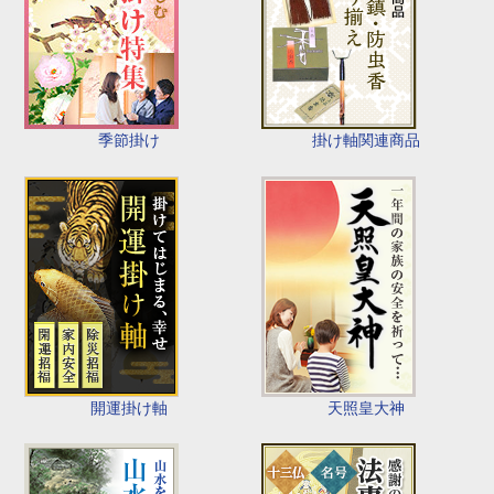
季節掛け
掛け軸関連商品
開運掛け軸
天照皇大神