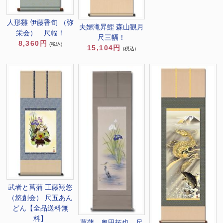
人形雛 伊藤香旬 （弥
夫婦滝昇鯉 森山観月
栄会） 尺幅！
尺三幅！
8,360円
(税込)
15,104円
(税込)
武者と菖蒲 工藤翔悠
（悠創会） 尺五あん
どん【全品送料無
料】
菖蒲 奥田拓也 尺