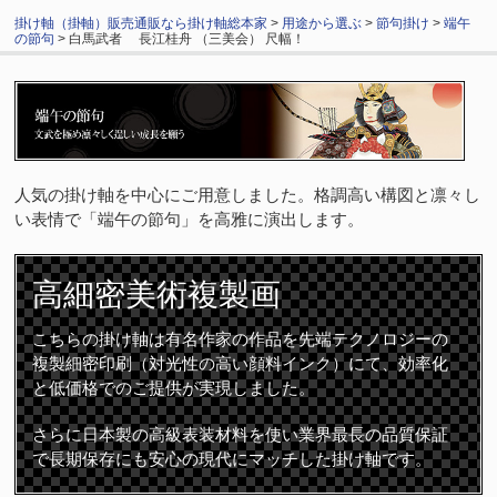
掛け軸（掛軸）販売通販なら掛け軸総本家
>
用途から選ぶ
>
節句掛け
>
端午
の節句
> 白馬武者 長江桂舟 （三美会） 尺幅！
人気の掛け軸を中心にご用意しました。格調高い構図と凛々し
い表情で「端午の節句」を高雅に演出します。
高細密
美術複製画
こちらの掛け軸は有名作家の作品を先端テクノロジーの
複製細密印刷（対光性の高い顔料インク）にて、効率化
と低価格でのご提供が実現しました。
さらに日本製の高級表装材料を使い業界最長の品質保証
で長期保存にも安心の現代にマッチした掛け軸です。