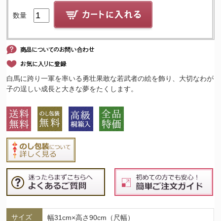
数量
白馬に跨り一軍を率いる勇壮果敢な若武者の絵を飾り、大切なわが
子の逞しい成長と大きな夢をたくします。
サイズ
幅31cm×高さ90cm（尺幅）