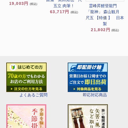
19,003円
(税込)
霊峰昇鯉登龍門
五立 肉筆！
「龍神」 森山観月
63,717円
(税込)
尺五 【特価 】 日本
製
21,802円
(税込)
即応対応商品
よくあるご質問