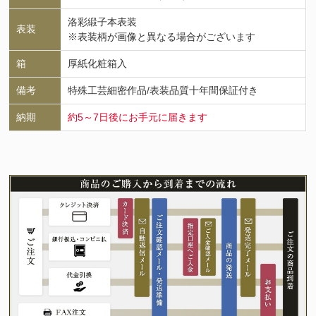
洛彩緞子本表装
表装
※表装柄が画像と異なる場合がございます
箱
厚紙化粧箱入
備考
特殊工芸細密作品/表装品質十年間保証付き
納期
約5～7日後にお手元に届きます