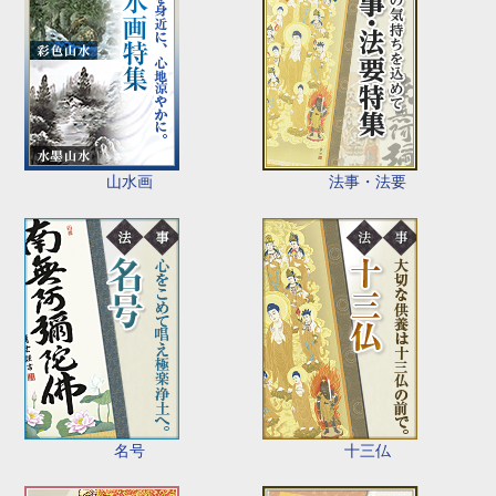
山水画
法事・法要
名号
十三仏