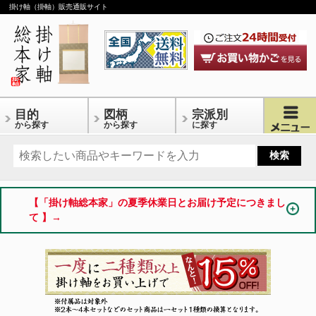
掛け軸（掛軸）販売通販サイト
目的
図柄
宗派別
から探す
から探す
に探す
【「掛け軸総本家」の夏季休業日とお届け予定につきまし
て 】→