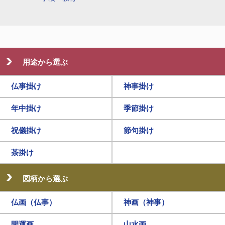
用途から選ぶ
仏事掛け
神事掛け
年中掛け
季節掛け
祝儀掛け
節句掛け
茶掛け
図柄から選ぶ
仏画（仏事）
神画（神事）
開運画
山水画