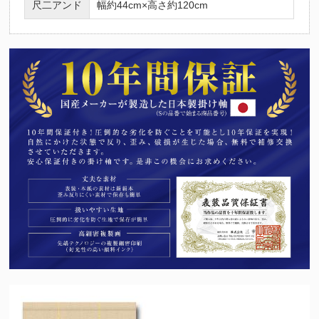
尺二アンド
幅約44cm×高さ約120cm