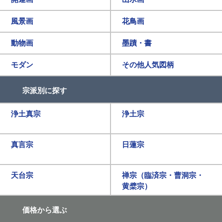
風景画
花鳥画
動物画
墨蹟・書
モダン
その他人気図柄
宗派別に探す
浄土真宗
浄土宗
真言宗
日蓮宗
天台宗
禅宗（臨済宗・曹洞宗・
黄檗宗）
価格から選ぶ