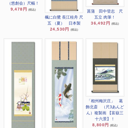
（悠創会）尺幅！
9,478円
(税込)
菖蒲 田中登志 尺
五立 肉筆！
楓に白鷺 長江桂舟 尺
36,492円
五 （夏） 日本製
(税込)
24,530円
(税込)
「相州梅沢庄」 葛
飾北斎 （尺3あんど
ん）複製画 【富嶽三
十六景】！
8,800円
(税込)