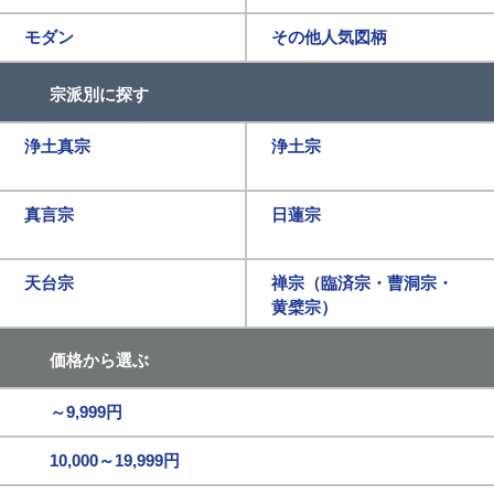
モダン
その他人気図柄
宗派別に探す
浄土真宗
浄土宗
真言宗
日蓮宗
天台宗
禅宗（臨済宗・曹洞宗・
黄檗宗）
価格から選ぶ
～9,999円
10,000～19,999円