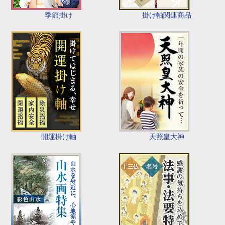
季節掛け
掛け軸関連商品
開運掛け軸
天照皇大神