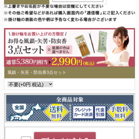
風鎮・矢筈・防虫香3点セット