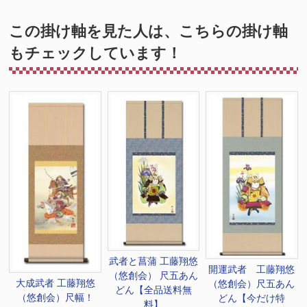
この掛け軸を見た人は、こちらの掛け軸
もチェックしています！
武者と菖蒲 工藤翔悠
開運武者 工藤翔悠
（悠創会） 尺五あん
大成武者 工藤翔悠
（悠創会）尺五あん
どん【全品送料無
（悠創会）尺幅！
どん【今だけ特
料】