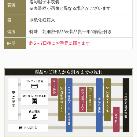
洛彩緞子本表装
表装
※表装柄が画像と異なる場合がございます
箱
厚紙化粧箱入
備考
特殊工芸細密作品/表装品質十年間保証付き
納期
約5～7日後にお手元に届きます