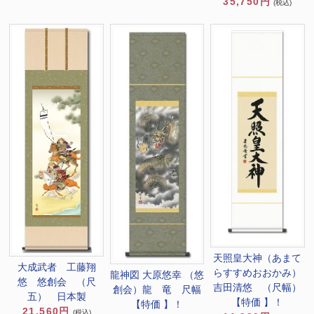
35,750円
(税込)
天照皇大神（あまて
大成武者 工藤翔
らすすめおおかみ）
龍神図 大原悠幸 （悠
悠 悠創会 （尺
吉田清悠 （尺幅）
創会）龍 竜 尺幅
五） 日本製
【特価 】！
【特価 】！
21,560円
(税込)