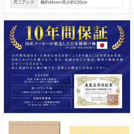
尺二アンド
幅約44cm×高さ約120cm