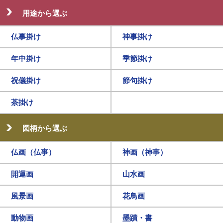
用途から選ぶ
仏事掛け
神事掛け
年中掛け
季節掛け
祝儀掛け
節句掛け
茶掛け
図柄から選ぶ
仏画（仏事）
神画（神事）
開運画
山水画
風景画
花鳥画
動物画
墨蹟・書