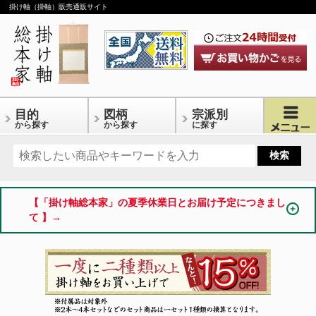
掛け軸（掛軸）販売通販サイト
目的
図柄
宗派別
から探す
から探す
に探す
【「掛け軸総本家」の夏季休業日とお届け予定につきまし
て 】→