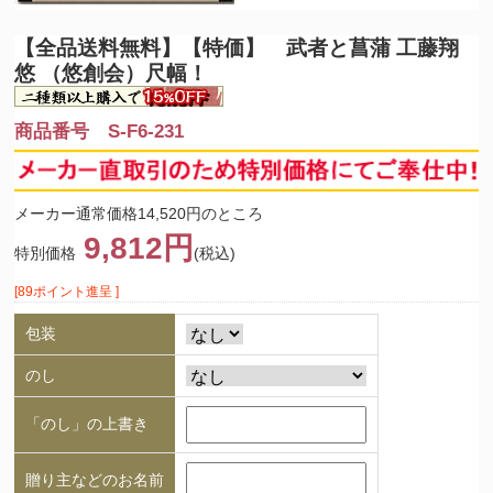
【全品送料無料】
【特価】 武者と菖蒲 工藤翔
悠 （悠創会）尺幅！
商品番号 S-F6-231
メーカー通常価格14,520円のところ
9,812円
特別価格
(税込)
[89ポイント進呈 ]
包装
のし
「のし」の上書き
贈り主などのお名前