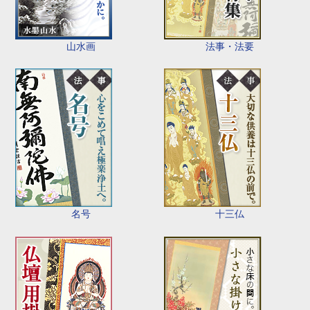
山水画
法事・法要
名号
十三仏