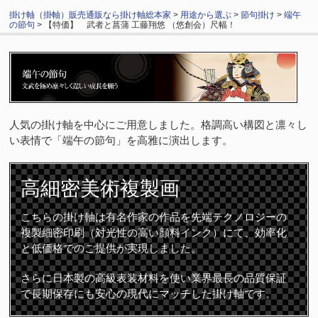
掛け軸（掛軸）販売通販なら掛け軸総本家
>
用途から選ぶ
>
節句掛け
>
端午
の節句
> 【特価】 武者と菖蒲 工藤翔悠 （悠創会）尺幅！
人気の掛け軸を中心にご用意しました。格調高い構図と凛々し
い表情で「端午の節句」を高雅に演出します。
高細密
美術複製画
こちらの掛け軸は有名作家の作品を先端テクノロジーの
複製細密印刷（対光性の高い顔料インク）にて、効率化
と低価格でのご提供が実現しました。
さらに日本製の高級表装材料を使い業界最長の品質保証
で長期保存にも安心の現代にマッチした掛け軸です。