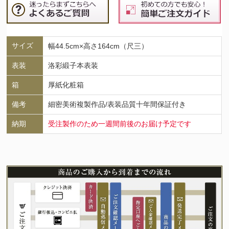
サイズ
幅44.5cm×高さ164cm（尺三）
表装
洛彩緞子本表装
箱
厚紙化粧箱
備考
細密美術複製作品/表装品質十年間保証付き
納期
受注製作のため一週間前後のお届け予定です