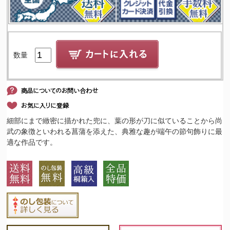
数量
細部にまで緻密に描かれた兜に、葉の形が刀に似ていることから尚
武の象徴といわれる菖蒲を添えた、典雅な趣が端午の節句飾りに最
適な作品です。