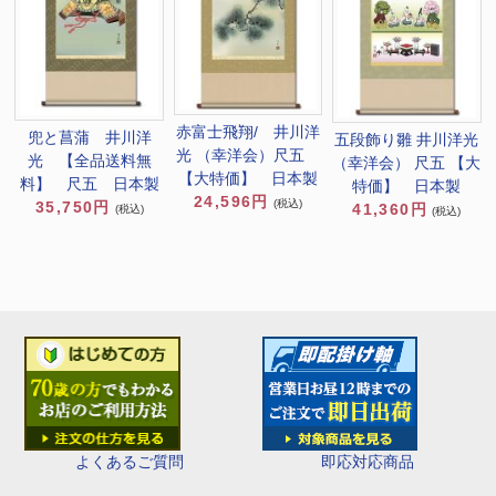
赤富士飛翔/ 井川洋
兜と菖蒲 井川洋
五段飾り雛 井川洋光
光 （幸洋会）尺五
光 【全品送料無
（幸洋会） 尺五 【大
【大特価】 日本製
料】 尺五 日本製
特価】 日本製
24,596円
(税込)
35,750円
41,360円
(税込)
(税込)
即応対応商品
よくあるご質問