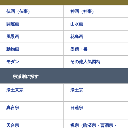
仏画（仏事）
神画（神事）
開運画
山水画
風景画
花鳥画
動物画
墨蹟・書
モダン
その他人気図柄
宗派別に探す
浄土真宗
浄土宗
真言宗
日蓮宗
天台宗
禅宗（臨済宗・曹洞宗・