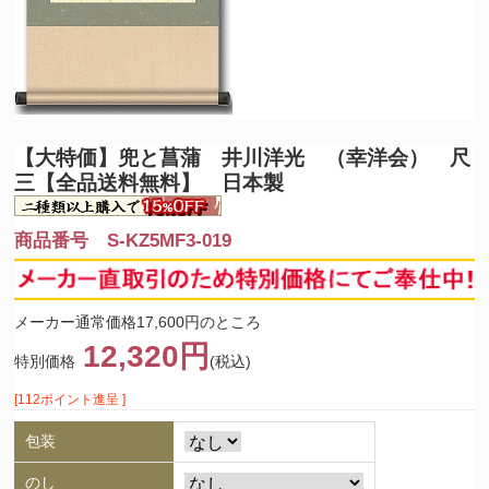
【大特価】
兜と菖蒲 井川洋光 （幸洋会） 尺
三【全品送料無料】 日本製
商品番号 S-KZ5MF3-019
メーカー通常価格17,600円のところ
12,320円
特別価格
(税込)
[112ポイント進呈 ]
包装
のし