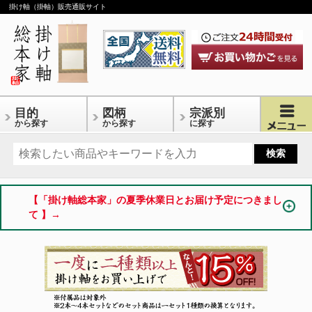
掛け軸（掛軸）販売通販サイト
目的
図柄
宗派別
から探す
から探す
に探す
【「掛け軸総本家」の夏季休業日とお届け予定につきまし
て 】→