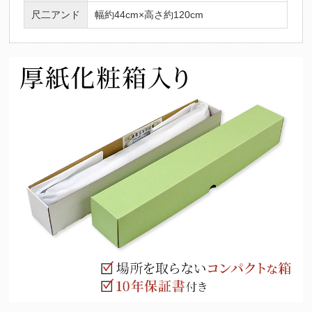
尺二アンド
幅約44cm×高さ約120cm