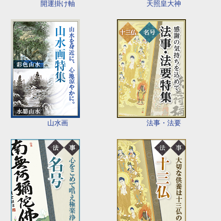
開運掛け軸
天照皇大神
山水画
法事・法要