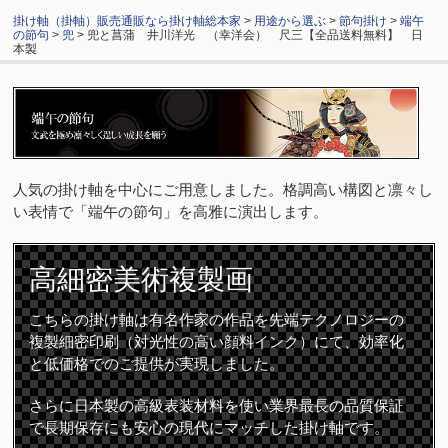
掛け軸（掛軸）販売通販なら掛け軸総本家
>
用途から選ぶ
>
節句掛け
>
端午
の節句
>
兜
> 兜と菖蒲 井川洋光 （幸洋会） 尺三【全品送料無料】 日
本製
人気の掛け軸を中心にご用意しました。格調高い構図と凛々し
い表情で「端午の節句」を高雅に演出します。
高細密
美術複製画
こちらの掛け軸は有名作家の作品を先端テクノロジーの
複製細密印刷（対光性の高い顔料インク）にて、効率化
と低価格でのご提供が実現しました。
さらに日本製の高級表装材料を使い業界最長の品質保証
で長期保存にも安心の現代にマッチした掛け軸です。