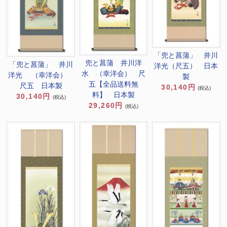
「兜と菖蒲」 井川
兜と菖蒲 井川洋
「兜と菖蒲」 井川
洋光（尺五） 日本
水 （幸洋会） 尺
洋光 （幸洋会）
製
五【全品送料無
尺五 日本製
30,140円
(税込)
料】 日本製
30,140円
(税込)
29,260円
(税込)