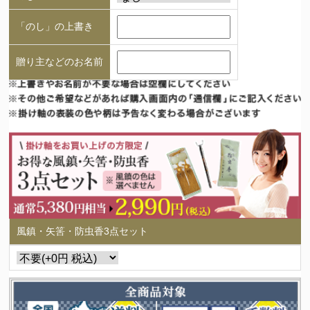
「のし」の上書き
贈り主などのお名前
風鎮・矢筈・防虫香3点セット