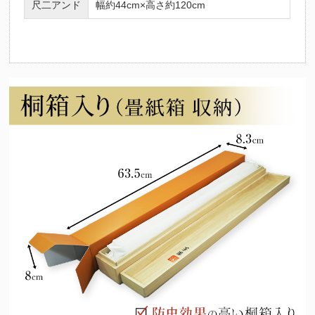
尺二アンド
幅約44cm×高さ約120cm