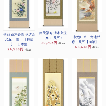
南天福寿 清水玄澄
朝顔 茂木蒼雲 草夕会
秋色山水 倉地邦
（冬） 尺五！
尺五 （夏） 【特価
彦 尺五【肉筆】！
20,705円
(税込)
】 日本製
68,618円
(税込)
24,530円
(税込)