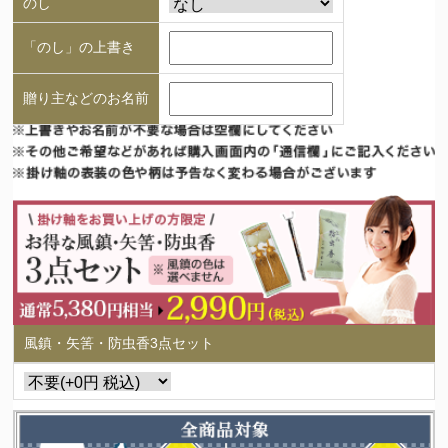
のし
「のし」の上書き
贈り主などのお名前
風鎮・矢筈・防虫香3点セット