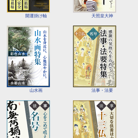
開運掛け軸
天照皇大神
山水画
法事・法要