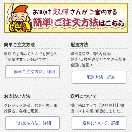
簡単ご注文方法
配送方法
当店では初めての方でも安心の
即日発送/2～3日内発送/
「簡単注文」が好評です！
製造7日後発送など全ての商品を
全国に速配！
「簡単ご注文方法」詳細
「配送方法」詳細
お支払い方法
送料について
クレジット決済、代金引換、銀
掛け軸はすべて【送料無料】物
行振込、各種ご用意。
流コストを極力削減しました。
「お支払方法」詳細
「送料について」詳細