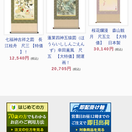
桜花爛漫 森山観
月 尺五立 【大特
蓬莱四神五猿図（ほ
七福神吉祥之図 長
価】 日本製
うらいししんごえん
江桂舟 尺三 【特価
30,140円
ず）幸田薫風 尺
(税込)
】！
五 【大特価】開運
12,540円
(税込)
画！
20,705円
(税込)