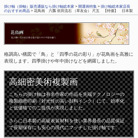
掛け軸（掛軸）販売通販なら掛け軸総本家
>
開運画特集
>
掛け軸総本家店長
のおすすめ商品
> 花鳥画 六瓢 依田流石 （草友会） 尺五 【特価】 日本製
格調高い構図で「鳥」と「四季の花の彩り」が花鳥画を高雅に
表現します。四季掛けや年中掛けなどを網羅しました。
高細密
美術複製画
こちらの掛け軸は有名作家の作品を先端テクノロジーの
複製細密印刷（対光性の高い顔料インク）にて、効率化
と低価格でのご提供が実現しました。
さらに日本製の高級表装材料を使い業界最長の品質保証
で長期保存にも安心の現代にマッチした掛け軸です。