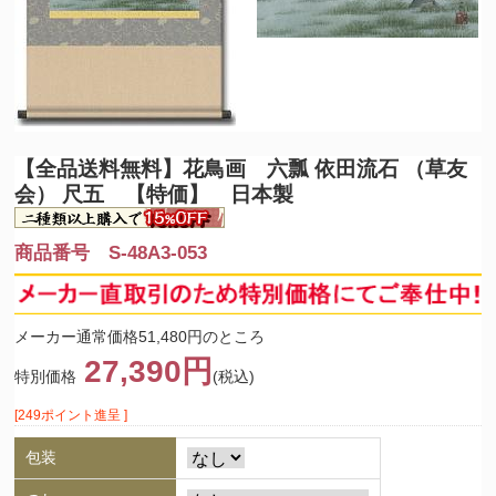
【全品送料無料】
花鳥画 六瓢 依田流石 （草友
会） 尺五 【特価】 日本製
商品番号 S-48A3-053
メーカー通常価格51,480円のところ
27,390円
特別価格
(税込)
[249ポイント進呈 ]
包装