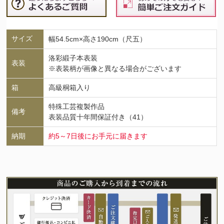
サイズ
幅54.5cm×高さ190cm（尺五）
洛彩緞子本表装
表装
※表装柄が画像と異なる場合がございます
箱
高級桐箱入り
特殊工芸複製作品
備考
表装品質十年間保証付き（41）
納期
約5～7日後にお手元に届きます