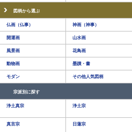
図柄から選ぶ
仏画（仏事）
神画（神事）
開運画
山水画
風景画
花鳥画
動物画
墨蹟・書
モダン
その他人気図柄
宗派別に探す
浄土真宗
浄土宗
真言宗
日蓮宗