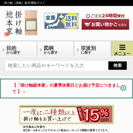
掛け軸（掛軸）販売通販サイト
目的
図柄
宗派別
から探す
から探す
に探す
【「掛け軸総本家」の夏季休業日とお届け予定につきまし
て 】→