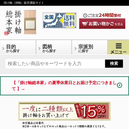
掛け軸（掛軸）販売通販サイト
目的
図柄
宗派別
から探す
から探す
に探す
【「掛け軸総本家」の夏季休業日とお届け予定につきまし
て 】→