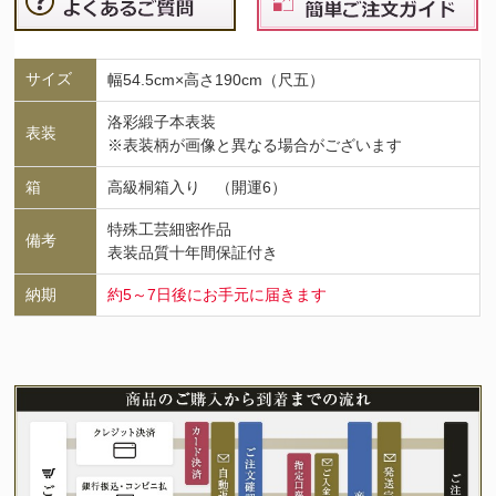
サイズ
幅54.5cm×高さ190cm（尺五）
洛彩緞子本表装
表装
※表装柄が画像と異なる場合がございます
箱
高級桐箱入り （開運6）
特殊工芸細密作品
備考
表装品質十年間保証付き
納期
約5～7日後にお手元に届きます