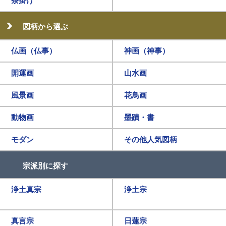
茶掛け
図柄から選ぶ
仏画（仏事）
神画（神事）
開運画
山水画
風景画
花鳥画
動物画
墨蹟・書
モダン
その他人気図柄
宗派別に探す
浄土真宗
浄土宗
真言宗
日蓮宗