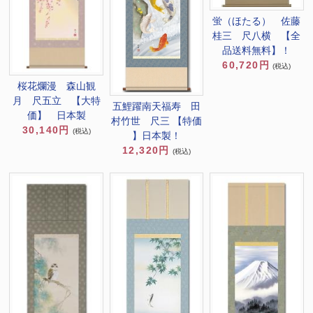
蛍（ほたる） 佐藤
桂三 尺八横 【全
品送料無料】！
60,720円
(税込)
桜花爛漫 森山観
月 尺五立 【大特
五鯉躍南天福寿 田
価】 日本製
村竹世 尺三 【特価
30,140円
(税込)
】日本製！
12,320円
(税込)