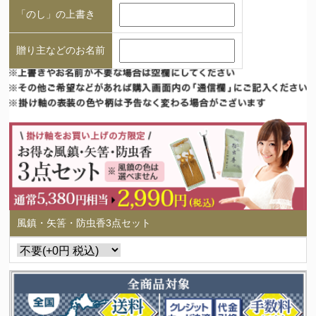
「のし」の上書き
贈り主などのお名前
風鎮・矢筈・防虫香3点セット