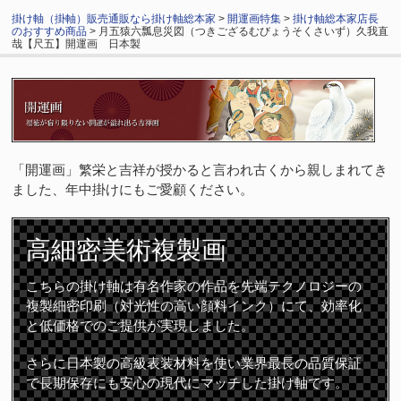
掛け軸（掛軸）販売通販なら掛け軸総本家
>
開運画特集
>
掛け軸総本家店長
のおすすめ商品
> 月五猿六瓢息災図（つきござるむびょうそくさいず）久我直
哉【尺五】開運画 日本製
「開運画」繁栄と吉祥が授かると言われ古くから親しまれてき
ました、年中掛けにもご愛顧ください。
高細密
美術複製画
こちらの掛け軸は有名作家の作品を先端テクノロジーの
複製細密印刷（対光性の高い顔料インク）にて、効率化
と低価格でのご提供が実現しました。
さらに日本製の高級表装材料を使い業界最長の品質保証
で長期保存にも安心の現代にマッチした掛け軸です。