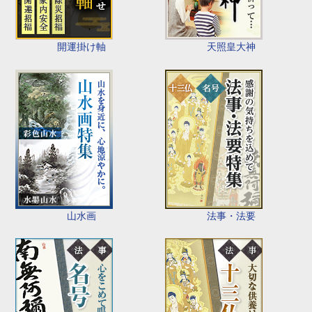
開運掛け軸
天照皇大神
山水画
法事・法要