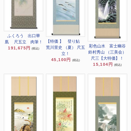
ふくろう 出口華
【特価 】 登り鮎
凰 尺五立 肉筆！
彩色山水 富士幽谷
荒川里史 （夏） 尺五
191,675円
(税込)
鈴村秀山 （三美会）
立！
尺三【大特価】！
45,100円
(税込)
15,104円
(税込)