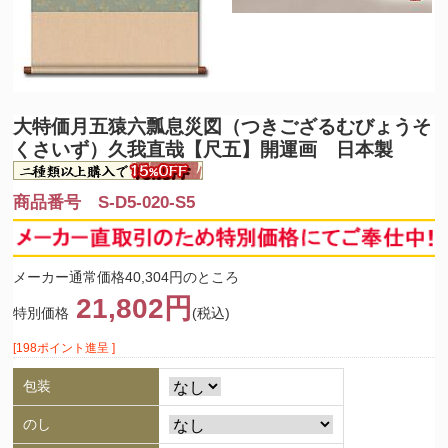
大特価
月五猿六瓢息災図（つきござるむびょうそ
くさいず）久我直哉【尺五】開運画 日本製
商品番号 S-D5-020-S5
メーカー通常価格40,304円のところ
21,802円
特別価格
(税込)
[198ポイント進呈 ]
包装
のし