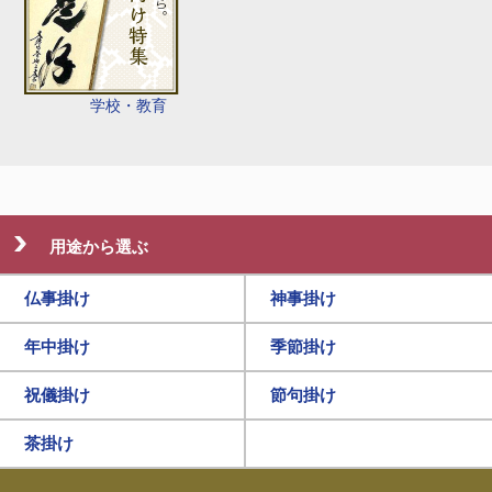
学校・教育
用途から選ぶ
仏事掛け
神事掛け
年中掛け
季節掛け
祝儀掛け
節句掛け
茶掛け