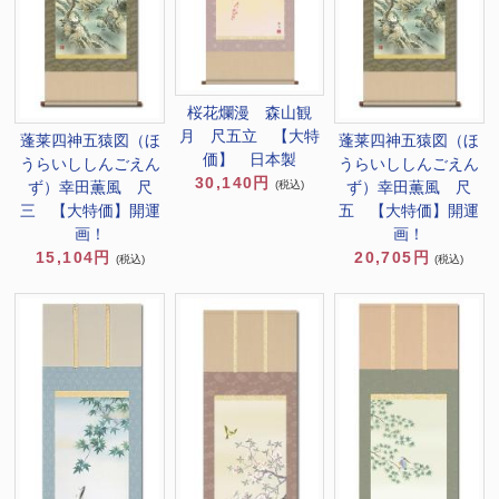
桜花爛漫 森山観
月 尺五立 【大特
蓬莱四神五猿図（ほ
蓬莱四神五猿図（ほ
価】 日本製
うらいししんごえん
うらいししんごえん
30,140円
ず）幸田薫風 尺
ず）幸田薫風 尺
(税込)
三 【大特価】開運
五 【大特価】開運
画！
画！
15,104円
20,705円
(税込)
(税込)