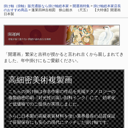
掛け軸（掛軸）販売通販なら掛け軸総本家
>
開運画特集
>
掛け軸総本家店長
のおすすめ商品
> 蓬莱四神吉相図 狭山観水 （尺五） 【大特価】開運画
日本製
「開運画」繁栄と吉祥が授かると言われ古くから親しまれてき
ました、年中掛けにもご愛顧ください。
高細密
美術複製画
こちらの掛け軸は有名作家の作品を先端テクノロジーの
複製細密印刷（対光性の高い顔料インク）にて、効率化
と低価格でのご提供が実現しました。
さらに日本製の高級表装材料を使い業界最長の品質保証
で長期保存にも安心の現代にマッチした掛け軸です。