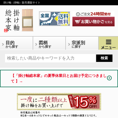
掛け軸（掛軸）販売通販サイト
目的
図柄
宗派別
から探す
から探す
に探す
【「掛け軸総本家」の夏季休業日とお届け予定につきまし
て 】→