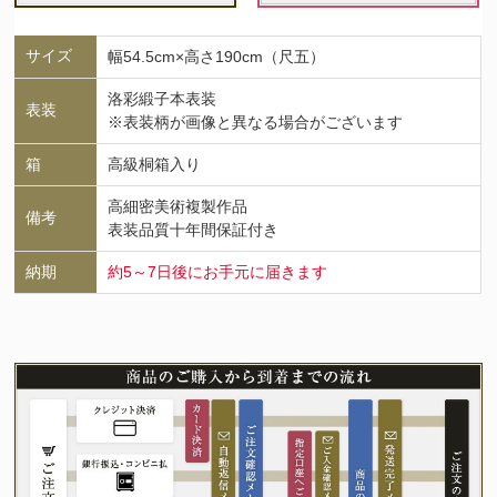
サイズ
幅54.5cm×高さ190cm（尺五）
洛彩緞子本表装
表装
※表装柄が画像と異なる場合がございます
箱
高級桐箱入り
高細密美術複製作品
備考
表装品質十年間保証付き
納期
約5～7日後にお手元に届きます