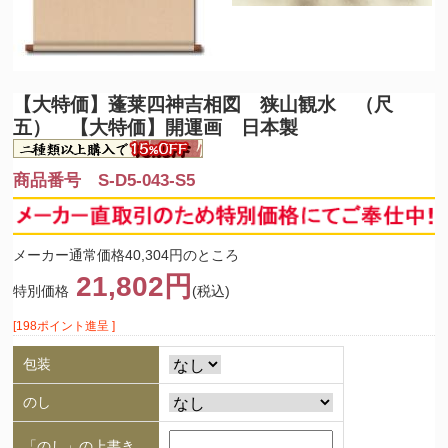
【大特価】
蓬莱四神吉相図 狭山観水 （尺
五） 【大特価】開運画 日本製
商品番号 S-D5-043-S5
メーカー通常価格40,304円のところ
21,802円
特別価格
(税込)
[198ポイント進呈 ]
包装
のし
「のし」の上書き