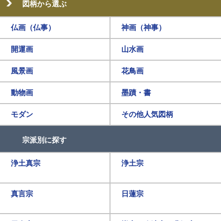
図柄から選ぶ
仏画（仏事）
神画（神事）
開運画
山水画
風景画
花鳥画
動物画
墨蹟・書
モダン
その他人気図柄
宗派別に探す
浄土真宗
浄土宗
真言宗
日蓮宗