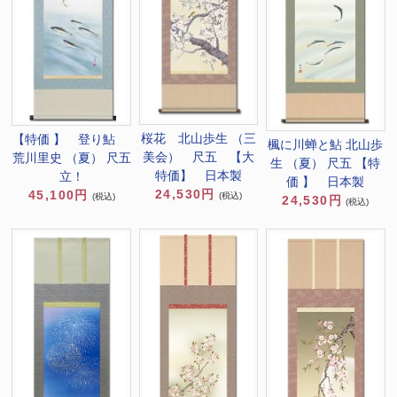
桜花 北山歩生 （三
【特価 】 登り鮎
楓に川蝉と鮎 北山歩
美会） 尺五 【大
荒川里史 （夏） 尺五
生 （夏） 尺五 【特
特価】 日本製
立！
価 】 日本製
24,530円
45,100円
(税込)
(税込)
24,530円
(税込)