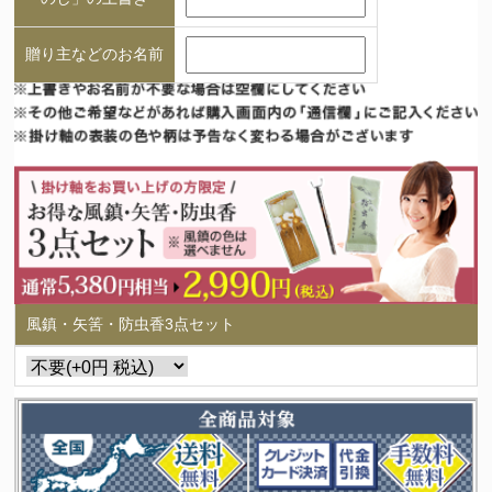
贈り主などのお名前
風鎮・矢筈・防虫香3点セット