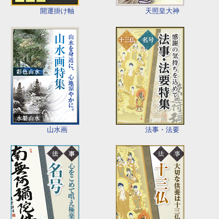
開運掛け軸
天照皇大神
山水画
法事・法要