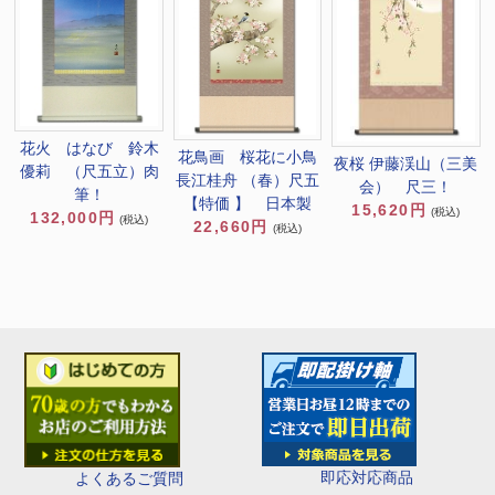
花火 はなび 鈴木
花鳥画 桜花に小鳥
夜桜 伊藤渓山（三美
優莉 （尺五立）肉
長江桂舟 （春）尺五
会） 尺三！
筆！
【特価 】 日本製
15,620円
(税込)
132,000円
(税込)
22,660円
(税込)
即応対応商品
よくあるご質問