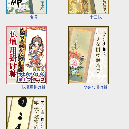
名号
十三仏
仏壇用掛け軸
小さな掛け軸