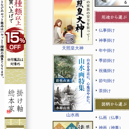
仏事掛け
神事掛け
天照皇大神
年中掛け
季節掛け
祝儀掛け
節句掛け
茶掛け
山水画
仏画（仏事）
神画（神事）