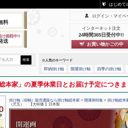
はじめて
ログイン・マイペ
!
無料
インターネット注文
24時間365日受付中!!
け挑戦中!!
発送
お買い物かごの中
☆人気のキーワード
即納掛け軸
開運掛け軸
四季の掛け軸
総本家」の夏季休業日とお届け予定につき
掛け軸（掛軸）販売通販なら掛け軸総本家
>
開運画特集
>
掛け軸総本
（尺五） 【大特価 】日本製