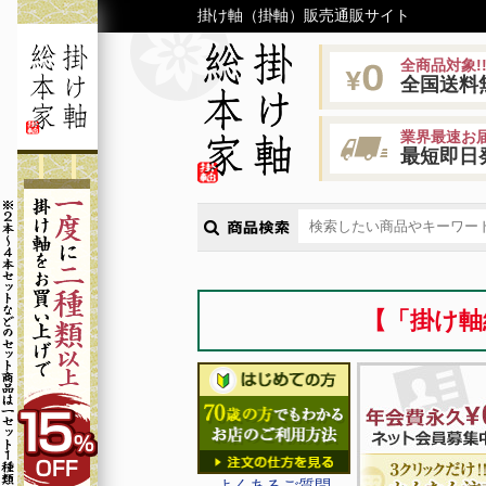
掛け軸（掛軸）販売通販サイト
全商品対象!
全国送料
業界最速お届
最短即日
【「掛け軸
よくあるご質問