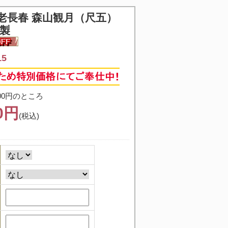
老長春 森山観月（尺五）
本製
15
00円のところ
50円
(税込)