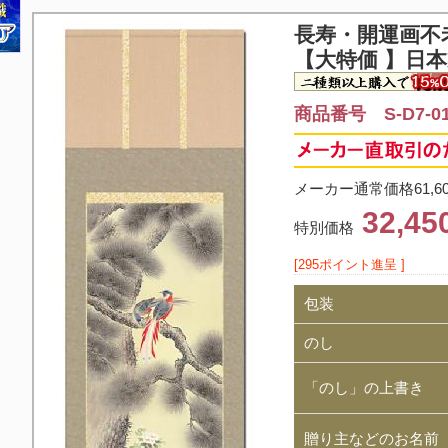
長寿・開運画
不
【大特価 】日
商品番号 S-D7-0
メーカー通常価格61,6
32,4
特別価格
[295ポイント進呈 ]
包装
のし
「のし」の上書き
贈り主などのお名前