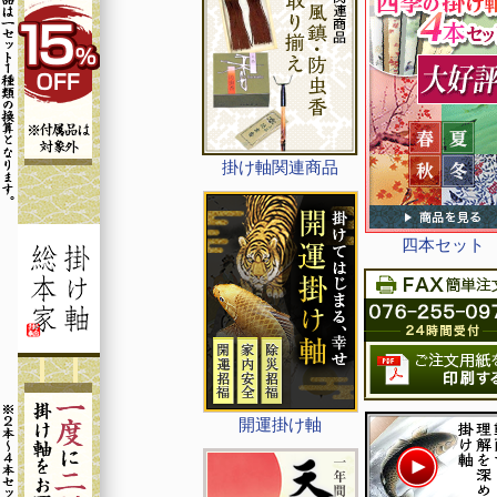
掛け軸関連商品
四本セット
開運掛け軸