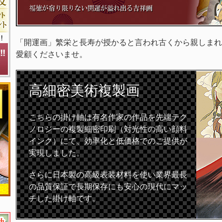
「開運画」繁栄と長寿が授かると言われ古くから親しまれ
愛顧くださいませ。
高細密
美術複製画
こちらの掛け軸は有名作家の作品を先端テク
ノロジーの複製細密印刷（対光性の高い顔料
インク）にて、効率化と低価格でのご提供が
実現しました。
さらに日本製の高級表装材料を使い業界最長
の品質保証で長期保存にも安心の現代にマッ
チした掛け軸です。