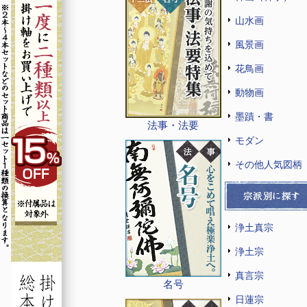
山水画
風景画
花鳥画
動物画
墨蹟・書
法事・法要
モダン
その他人気図柄
浄土真宗
浄土宗
真言宗
名号
日蓮宗