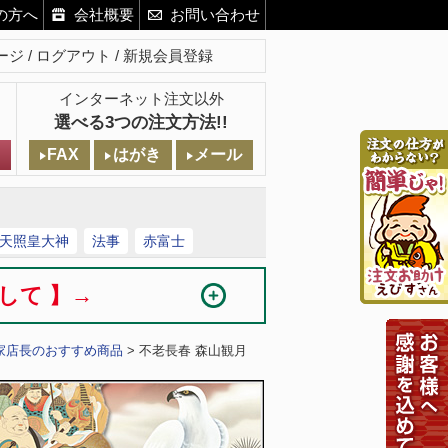
の方へ
会社概要
お問い合わせ
ージ
ログアウト
新規会員登録
インターネット注文以外
選べる3つの注文方法!!
FAX
はがき
メール
天照皇大神
法事
赤富士
まして 】→
家店長のおすすめ商品
> 不老長春 森山観月