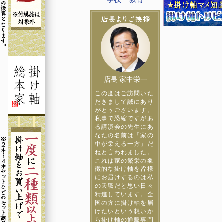
店長 家中栄一
この度はご訪問いた
だきまして誠にあり
がとうございます。
私事で恐縮ですがあ
る講演会の先生にあ
なたの名前は「家の
中が栄える一方」だ
ねと言われました。
これは家の繁栄の象
徴的な掛け軸を皆様
にお届けするのは私
の天職だと思い日々
精進しています。全
国の方に掛け軸を届
けたいという想いか
ら掛け軸の通販専門