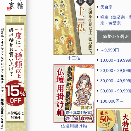
天台宗
禅宗（臨済宗・
宗・黄檗宗）
～9,999円
十三仏
10,000～19,99
20,000～29,99
30,000～49,99
50,000～99,99
100,000円～
仏壇用掛け軸