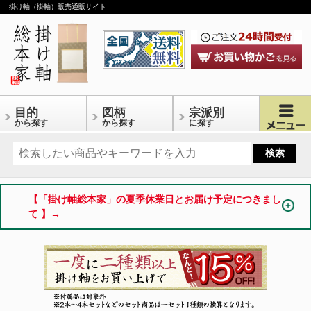
掛け軸（掛軸）販売通販サイト
目的
図柄
宗派別
から探す
から探す
に探す
【「掛け軸総本家」の夏季休業日とお届け予定につきまし
て 】→