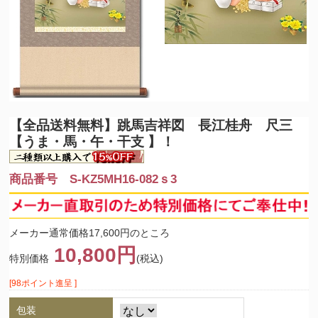
【全品送料無料】
跳馬吉祥図 長江桂舟 尺三
【うま・馬・午・干支 】！
商品番号 S-KZ5MH16-082ｓ3
メーカー通常価格17,600円のところ
10,800円
特別価格
(税込)
[98ポイント進呈 ]
包装