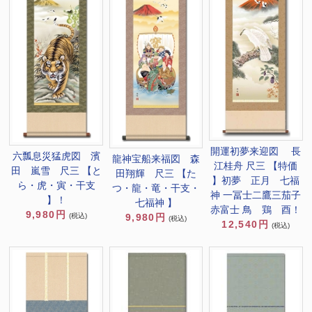
開運初夢来迎図 長
六瓢息災猛虎図 濱
龍神宝船来福図 森
江桂舟 尺三 【特価
田 嵐雪 尺三 【と
田翔輝 尺三 【た
】初夢 正月 七福
ら・虎・寅・干支
つ・龍・竜・干支・
神 一冨士二鷹三茄子
】！
七福神 】
赤富士 鳥 鶏 酉！
9,980円
9,980円
(税込)
(税込)
12,540円
(税込)