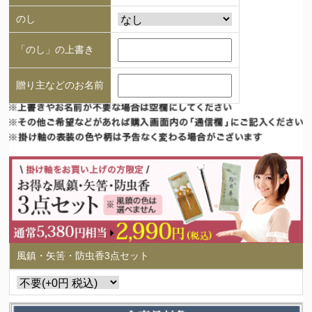
のし
「のし」の上書き
贈り主などのお名前
風鎮・矢筈・防虫香3点セット