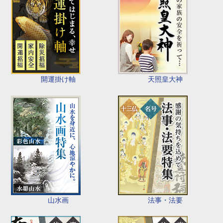
開運掛け軸
天照皇大神
山水画
法事・法要