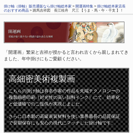
掛け軸（掛軸）販売通販なら掛け軸総本家
>
開運画特集
>
掛け軸総本家店長
のおすすめ商品
> 跳馬吉祥図 長江桂舟 尺三 【うま・馬・午・干支 】！
「開運画」繁栄と吉祥が授かると言われ古くから親しまれてき
ました、年中掛けにもご愛顧ください。
高細密
美術複製画
こちらの掛け軸は有名作家の作品を先端テクノロジーの
複製細密印刷（対光性の高い顔料インク）にて、効率化
と低価格でのご提供が実現しました。
さらに日本製の高級表装材料を使い業界最長の品質保証
で長期保存にも安心の現代にマッチした掛け軸です。