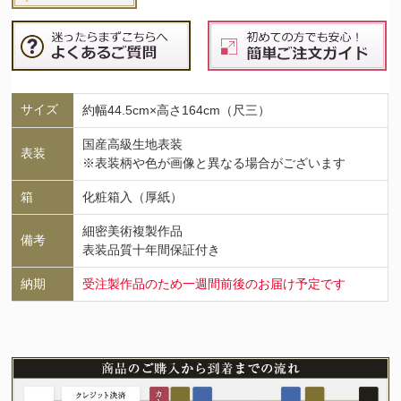
サイズ
約幅44.5cm×高さ164cm（尺三）
国産高級生地表装
表装
※表装柄や色が画像と異なる場合がございます
箱
化粧箱入（厚紙）
細密美術複製作品
備考
表装品質十年間保証付き
納期
受注製作品のため一週間前後のお届け予定です