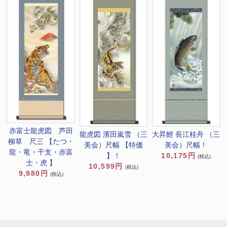
赤富士龍虎図 芦田
龍虎図 濱田嵐雪 （三
大昇鯉 長江桂舟 （三
柳草 尺三 【たつ・
美会）尺幅 【特価
美会）尺幅！
龍・竜・干支・赤富
】！
10,175円
(税込)
士・虎 】
10,599円
(税込)
9,980円
(税込)