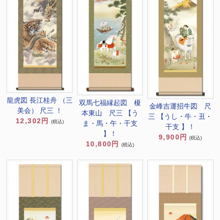
龍虎図 長江桂舟 （三
双馬七福縁起図 榎
金峰吉運招牛図 尺
美会） 尺三 ！
本東山 尺三 【う
三 【うし・牛・丑・
12,302円
(税込)
ま・馬・午・干支
干支 】！
】！
9,900円
(税込)
10,800円
(税込)