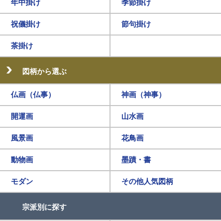
年中掛け
季節掛け
祝儀掛け
節句掛け
茶掛け
図柄から選ぶ
仏画（仏事）
神画（神事）
開運画
山水画
風景画
花鳥画
動物画
墨蹟・書
モダン
その他人気図柄
宗派別に探す