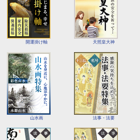
開運掛け軸
天照皇大神
山水画
法事・法要