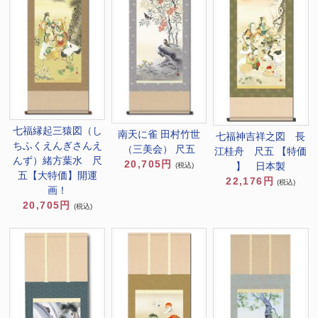
七福縁起三猿図（し
南天に雀 田村竹世
七福神吉祥之図 長
ちふくえんぎさんえ
（三美会） 尺五
江桂舟 尺五 【特価
んず）緒方葉水 尺
20,705円
】 日本製
(税込)
五【大特価】開運
22,176円
(税込)
画！
20,705円
(税込)