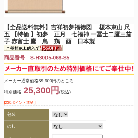
【全品送料無料】
吉祥初夢福徳図 榎本東山 尺
五 【特価 】初夢 正月 七福神 一冨士二鷹三茄
子 赤富士 鷹 鳥 鶏 酉 日本製
商品番号 S-H30D5-068-S5
メーカー通常価格39,600円のところ
25,300円
特別価格
(税込)
[230ポイント進呈 ]
包装
のし