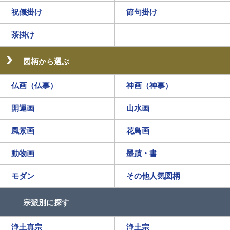
祝儀掛け
節句掛け
茶掛け
図柄から選ぶ
仏画（仏事）
神画（神事）
開運画
山水画
風景画
花鳥画
動物画
墨蹟・書
モダン
その他人気図柄
宗派別に探す
浄土真宗
浄土宗