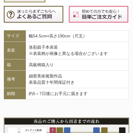
サイズ
幅54.5cm×高さ190cm（尺五）
洛彩緞子本表装
表装
※表装柄が画像と異なる場合がございます
箱
高級桐箱入り
細密美術複製作品
備考
表装品質十年間保証付き
納期
約5～7日後にお手元に届きます