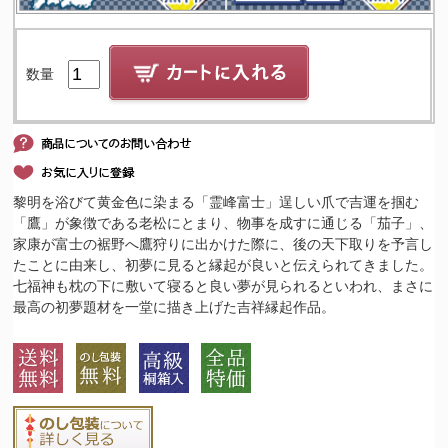
数量
黎明を浴びて黄金色に染まる「霊峰富士」逞しい爪で吉運を掴む
「鷹」が象徴である老松にとまり、物事を成すに通じる「茄子」、
家康が富士の裾野へ鷹狩りに出かけた際に、後の天下取りを予言し
たことに由来し、初夢に見ると縁起が良いと伝えられてきました。
七福神も枕の下に敷いて寝ると良い夢が見られるといわれ、まさに
最高の初夢題材を一堂に描き上げた吉祥縁起作品。