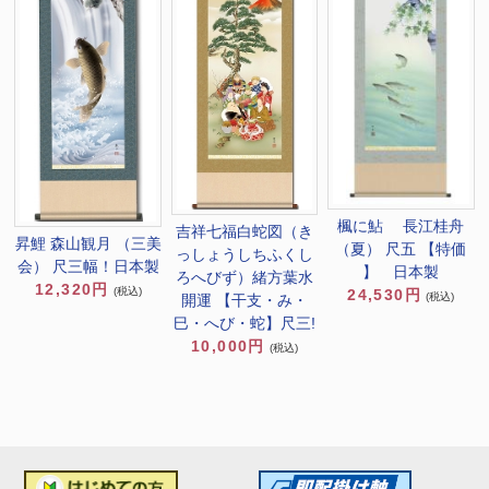
楓に鮎 長江桂舟
吉祥七福白蛇図（き
昇鯉 森山観月 （三美
（夏） 尺五 【特価
っしょうしちふくし
会） 尺三幅！日本製
】 日本製
ろへびず）緒方葉水
12,320円
(税込)
24,530円
(税込)
開運 【干支・み・
巳・へび・蛇】尺三!
10,000円
(税込)