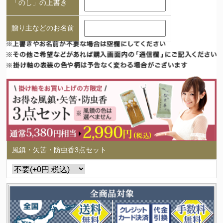
「のし」の上書き
贈り主などのお名前
風鎮・矢筈・防虫香3点セット