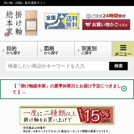
掛け軸（掛軸）販売通販サイト
目的
図柄
宗派別
から探す
から探す
に探す
【「掛け軸総本家」の夏季休業日とお届け予定につきまし
て 】→