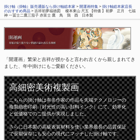
掛け軸（掛軸）販売通販なら掛け軸総本家
>
開運画特集
>
掛け軸総本家店長
のおすすめ商品
> 吉祥初夢福徳図 榎本東山 尺五 【特価 】初夢 正月 七福
神 一冨士二鷹三茄子 赤富士 鷹 鳥 鶏 酉 日本製
「開運画」繁栄と吉祥が授かると言われ古くから親しまれてき
ました、年中掛けにもご愛顧ください。
高細密
美術複製画
こちらの掛け軸は有名作家の作品を先端テクノロジーの
複製細密印刷（対光性の高い顔料インク）にて、効率化
と低価格でのご提供が実現しました。
さらに日本製の高級表装材料を使い業界最長の品質保証
で長期保存にも安心の現代にマッチした掛け軸です。