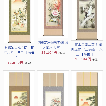
四季花吉祥競艶図 緒
一富士二鷹三茄子 濱
方葉水 尺三！
七福神吉祥之図 長
田嵐雪 （三美会） 尺
15,104円
江桂舟 尺三 【特価
(税込)
三 【特価 】！
】！
15,104円
(税込)
12,540円
(税込)