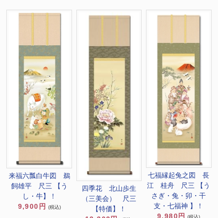
七福縁起兔之図 長
来福六瓢白牛図 鵜
江 桂舟 尺三 【う
飼雄平 尺三 【う
四季花 北山歩生
さぎ・兔・卯・干
し・牛】！
（三美会） 尺三
支・七福神 】！
9,900円
(税込)
【特価】！
9,980円
(税込)