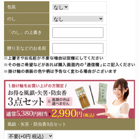
包装
のし
「のし」の上書き
贈り主などのお名前
風鎮・矢筈・防虫香3点セット