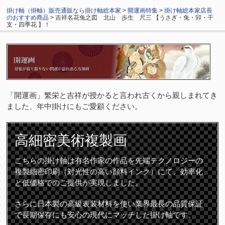
掛け軸（掛軸）販売通販なら掛け軸総本家
>
開運画特集
>
掛け軸総本家店長
のおすすめ商品
> 吉祥名花兔之図 北山 歩生 尺三 【うさぎ・兔・卯・干
支・四季花 】！
「開運画」繁栄と吉祥が授かると言われ古くから親しまれてき
ました、年中掛けにもご愛顧ください。
高細密
美術複製画
こちらの掛け軸は有名作家の作品を先端テクノロジーの
複製細密印刷（対光性の高い顔料インク）にて、効率化
と低価格でのご提供が実現しました。
さらに日本製の高級表装材料を使い業界最長の品質保証
で長期保存にも安心の現代にマッチした掛け軸です。