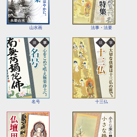
山水画
法事・法要
名号
十三仏