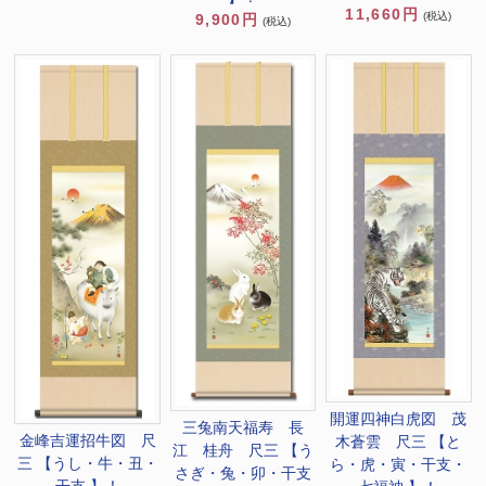
11,660円
(税込)
9,900円
(税込)
開運四神白虎図 茂
三兔南天福寿 長
金峰吉運招牛図 尺
木蒼雲 尺三 【と
江 桂舟 尺三 【う
三 【うし・牛・丑・
ら・虎・寅・干支・
さぎ・兔・卯・干支
干支 】！