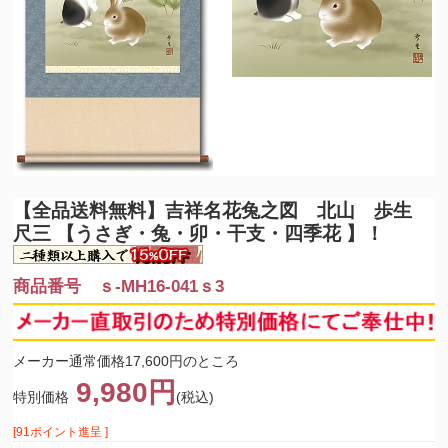
【全品送料無料】
吉祥名花兔之図 北山 歩生
尺三 【うさぎ・兔・卯・干支・四季花 】！
商品番号 ｓ-MH16-041ｓ3
メーカー通常価格17,600円のところ
9,980円
特別価格
(税込)
[91ポイント進呈 ]