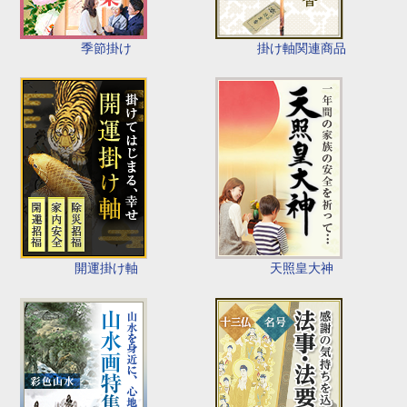
季節掛け
掛け軸関連商品
開運掛け軸
天照皇大神