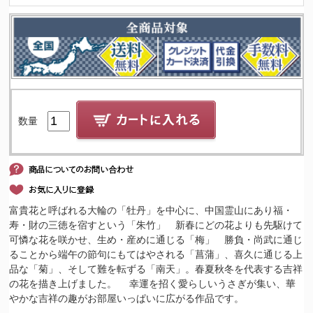
数量
富貴花と呼ばれる大輪の「牡丹」を中心に、中国霊山にあり福・
寿・財の三徳を宿すという「朱竹」 新春にどの花よりも先駆けて
可憐な花を咲かせ、生め・産めに通じる「梅」 勝負・尚武に通じ
ることから端午の節句にもてはやされる「菖蒲」、喜久に通じる上
品な「菊」、そして難を転ずる「南天」。春夏秋冬を代表する吉祥
の花を描き上げました。 幸運を招く愛らしいうさぎが集い、華
やかな吉祥の趣がお部屋いっぱいに広がる作品です。