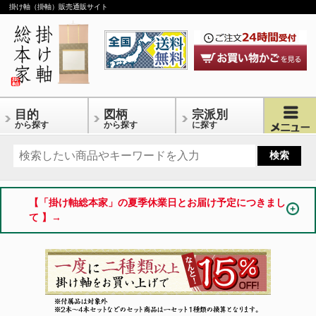
掛け軸（掛軸）販売通販サイト
目的
図柄
宗派別
から探す
から探す
に探す
【「掛け軸総本家」の夏季休業日とお届け予定につきまし
て 】→