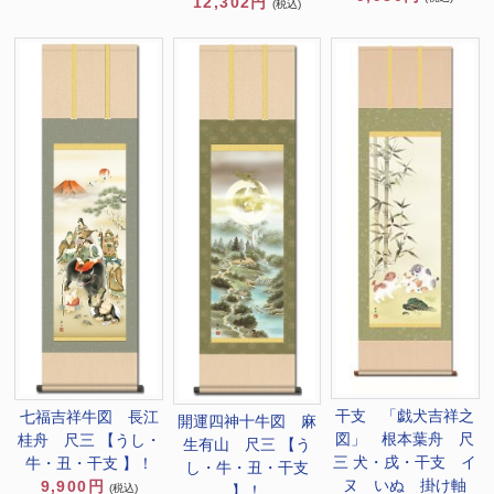
12,302円
(税込)
干支 「戯犬吉祥之
七福吉祥牛図 長江
開運四神十牛図 麻
図」 根本葉舟 尺
桂舟 尺三 【うし・
生有山 尺三 【う
三 犬・戌・干支 イ
牛・丑・干支 】！
し・牛・丑・干支
ヌ いぬ 掛け軸
9,900円
(税込)
】！