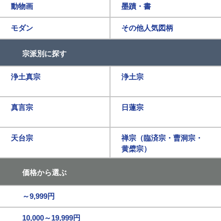
動物画
墨蹟・書
モダン
その他人気図柄
宗派別に探す
浄土真宗
浄土宗
真言宗
日蓮宗
天台宗
禅宗（臨済宗・曹洞宗・
黄檗宗）
価格から選ぶ
～9,999円
10,000～19,999円