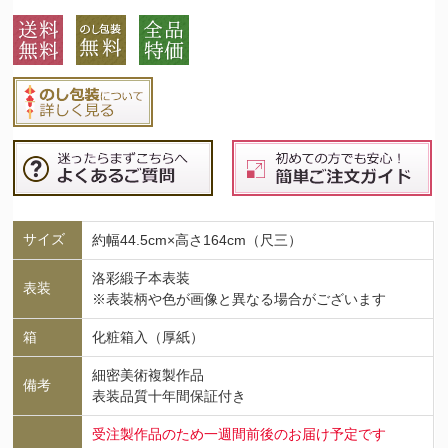
サイズ
約幅44.5cm×高さ164cm（尺三）
洛彩緞子本表装
表装
※表装柄や色が画像と異なる場合がございます
箱
化粧箱入（厚紙）
細密美術複製作品
備考
表装品質十年間保証付き
受注製作品のため一週間前後のお届け予定です