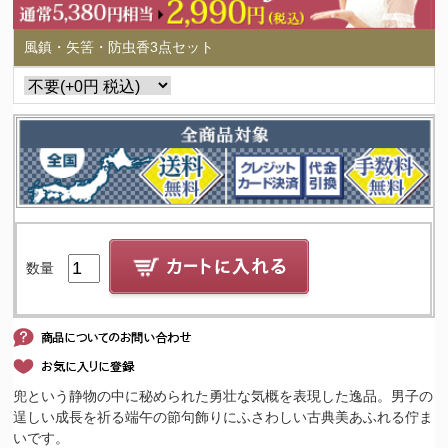
風鎮・矢筈・防虫香3点セット
数量
兜という静物の中に秘められた勇壮な気概を表現した逸品。男子の
逞しい成長を祈る端午の節句飾りにふさわしい古典美あふれる佇ま
いです。