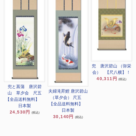
兜 唐沢碧山 （弥栄
会） 【尺八横】！
40,311円
(税込)
兜と菖蒲 唐沢碧
夫婦滝昇鯉 唐沢碧山
山 草夕会 尺五
（草夕会） 尺五
【全品送料無料】
【全品送料無料】
日本製
日本製
24,530円
(税込)
30,140円
(税込)