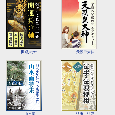
開運掛け軸
天照皇大神
山水画
法事・法要