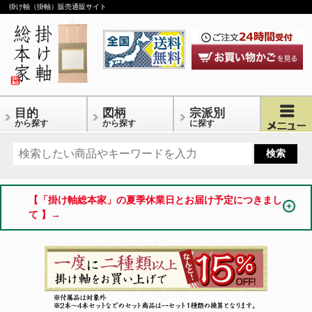
掛け軸（掛軸）販売通販サイト
目的
図柄
宗派別
から探す
から探す
に探す
【「掛け軸総本家」の夏季休業日とお届け予定につきまし
て 】→