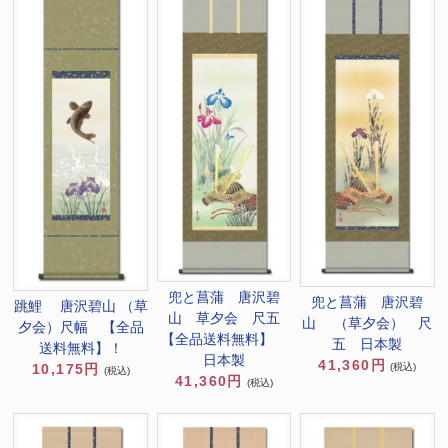
兜と菖蒲 唐沢碧
兜と菖蒲 唐沢碧
跳鯉 唐沢碧山 （草
山 草夕会 尺五
山 （草夕会） 尺
夕会）尺幅 【全品
【全品送料無料】
五 日本製
送料無料】！
日本製
41,360円
(税込)
10,175円
(税込)
41,360円
(税込)