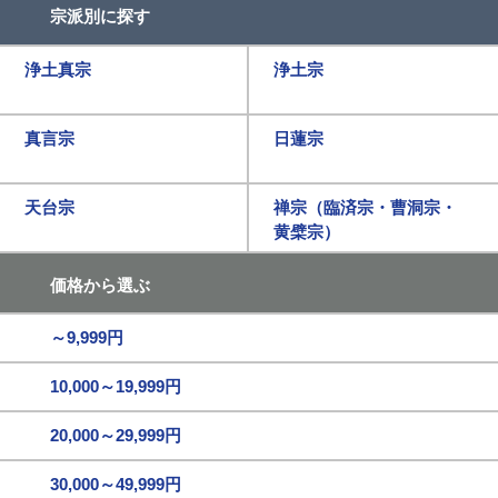
宗派別に探す
浄土真宗
浄土宗
真言宗
日蓮宗
天台宗
禅宗（臨済宗・曹洞宗・
黄檗宗）
価格から選ぶ
～9,999円
10,000～19,999円
20,000～29,999円
30,000～49,999円