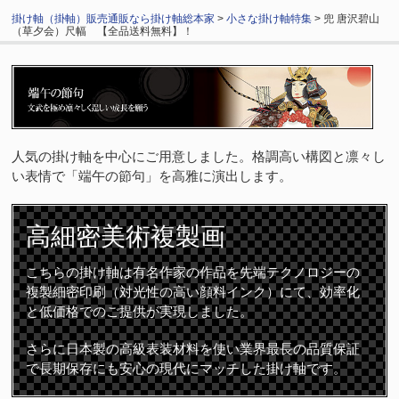
掛け軸（掛軸）販売通販なら掛け軸総本家
>
小さな掛け軸特集
> 兜 唐沢碧山
（草夕会）尺幅 【全品送料無料】！
人気の掛け軸を中心にご用意しました。格調高い構図と凛々し
い表情で「端午の節句」を高雅に演出します。
高細密
美術複製画
こちらの掛け軸は有名作家の作品を先端テクノロジーの
複製細密印刷（対光性の高い顔料インク）にて、効率化
と低価格でのご提供が実現しました。
さらに日本製の高級表装材料を使い業界最長の品質保証
で長期保存にも安心の現代にマッチした掛け軸です。