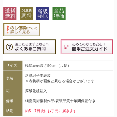
サイズ
幅31cm×高さ90cm（尺幅）
洛彩緞子本表装
表装
※表装柄が画像と異なる場合がございます
箱
厚紙化粧箱入
備考
細密美術複製作品/表装品質十年間保証付き
納期
約5～7日後にお手元に届きます