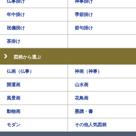
仏事掛け
神事掛け
年中掛け
季節掛け
祝儀掛け
節句掛け
茶掛け
図柄から選ぶ
仏画（仏事）
神画（神事）
開運画
山水画
風景画
花鳥画
動物画
墨蹟・書
モダン
その他人気図柄