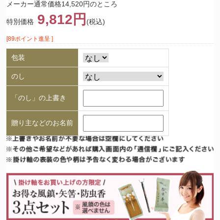
メーカー通常価格14,520円のところ
9,812円
特別価格
(税込)
[89ポイント進呈 ]
包装
のし
「のし」の上書き
贈り主などのお名前