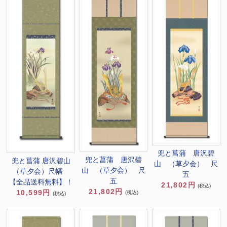
兜と菖蒲 唐沢碧
兜と菖蒲 唐沢碧
兜と菖蒲 唐沢碧山
山 （草夕会） 尺
山 （草夕会） 尺
（草夕会）尺幅
五
五
【全品送料無料】！
21,802円
(税込)
21,802円
10,599円
(税込)
(税込)