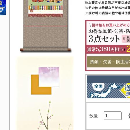
風鎮・矢筈・防虫香
数量