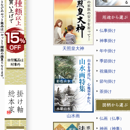
仏事掛け
神事掛け
天照皇大神
年中掛け
季節掛け
祝儀掛け
節句掛け
茶掛け
山水画
仏画（仏事）
神画（神事）