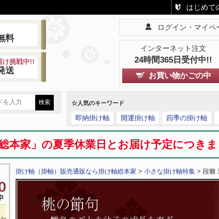
はじめて
ログイン・マイペ
!
無料
インターネット注文
24時間365日受付中!!
け挑戦中!!
発送
お買い物かごの中
☆人気のキーワード
即納掛け軸
開運掛け軸
四季の掛け軸
総本家」の夏季休業日とお届け予定につき
掛け軸（掛軸）販売通販なら掛け軸総本家
>
小さな掛け軸特集
> 段雛