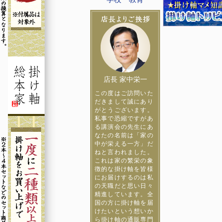
店長 家中栄一
この度はご訪問いた
だきまして誠にあり
がとうございます。
私事で恐縮ですがあ
る講演会の先生にあ
なたの名前は「家の
中が栄える一方」だ
ねと言われました。
これは家の繁栄の象
徴的な掛け軸を皆様
にお届けするのは私
の天職だと思い日々
精進しています。全
国の方に掛け軸を届
けたいという想いか
ら掛け軸の通販専門