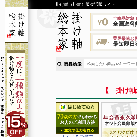
掛け軸（掛軸）販売通販サイト
全商品対象!
全国送料
業界最速お届
最短即日
【「掛け軸
よくあるご質問