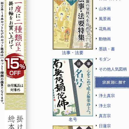
山水画
風景画
花鳥画
動物画
墨蹟・書
法事・法要
モダン
その他人気図柄
浄土真宗
浄土宗
真言宗
名号
日蓮宗