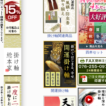
掛け軸関連商品
四本セット
開運掛け軸