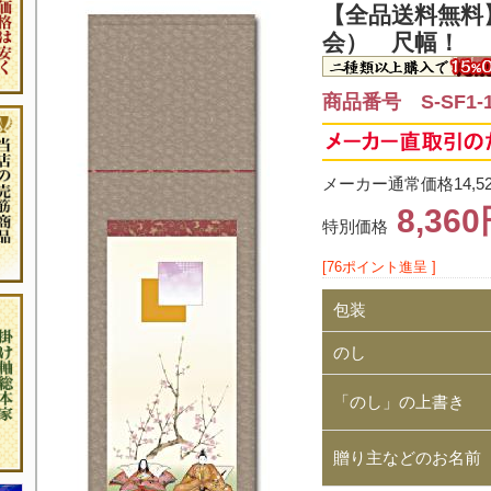
【全品送料無料
会） 尺幅！
商品番号 S-SF1-1
メーカー通常価格14,5
8,36
特別価格
[76ポイント進呈 ]
包装
のし
「のし」の上書き
贈り主などのお名前