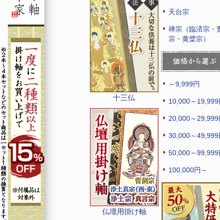
天台宗
禅宗（臨済宗・
宗・黄檗宗）
～9,999円
十三仏
10,000～19,99
20,000～29,99
30,000～49,99
50,000～99,99
100,000円～
仏壇用掛け軸