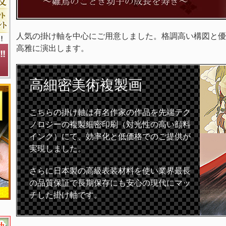
人気の掛け軸を中心にご用意しました。格調高い構図と優
高雅に演出します。
高細密
美術複製画
こちらの掛け軸は有名作家の作品を先端テク
ノロジーの複製細密印刷（対光性の高い顔料
インク）にて、効率化と低価格でのご提供が
実現しました。
さらに日本製の高級表装材料を使い業界最長
の品質保証で長期保存にも安心の現代にマッ
チした掛け軸です。