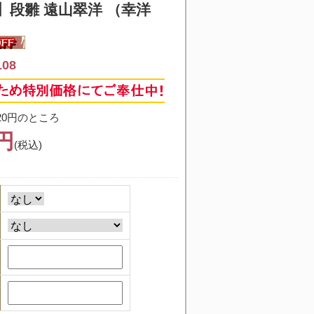
】
段雛 遠山翠洋 （幸洋
08
20円のところ
0円
(税込)