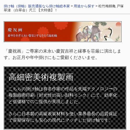
掛け軸（掛軸）販売通販なら掛け軸総本家
>
用途から探す
> 松竹梅鶴亀 戸塚
翠漣 （白翠会）尺三 【大特価】！
「慶祝画」ご尊家の末永い慶賀吉祥と縁事を荘厳に演出しま
す。お正月や年中掛けにもご愛顧くださいませ。
高細密
美術複製画
こちらの掛け軸は有名作家の作品を先端テクノロジーの
複製細密印刷（対光性の高い顔料インク）にて、効率化
と低価格でのご提供が実現しました。
さらに日本製の高級表装材料を使い業界最長の品質保証
で長期保存にも安心の現代にマッチした掛け軸です。