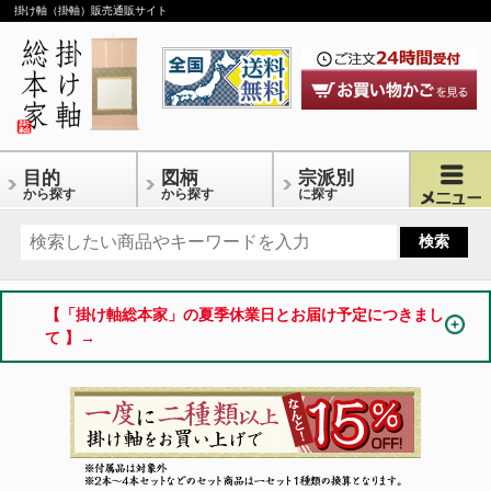
掛け軸（掛軸）販売通販サイト
目的
図柄
宗派別
から探す
から探す
に探す
【「掛け軸総本家」の夏季休業日とお届け予定につきまし
て 】→