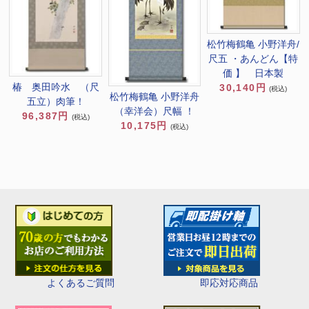
松竹梅鶴亀 小野洋舟/
尺五 ・あんどん【特
価 】 日本製
椿 奥田吟水 （尺
30,140円
(税込)
松竹梅鶴亀 小野洋舟
五立）肉筆！
（幸洋会）尺幅 ！
96,387円
(税込)
10,175円
(税込)
即応対応商品
よくあるご質問