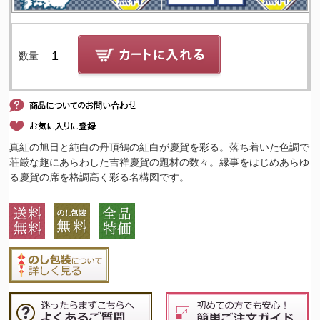
数量
真紅の旭日と純白の丹頂鶴の紅白が慶賀を彩る。落ち着いた色調で
荘厳な趣にあらわした吉祥慶賀の題材の数々。縁事をはじめあらゆ
る慶賀の席を格調高く彩る名構図です。