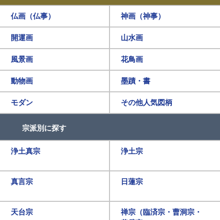
仏画（仏事）
神画（神事）
開運画
山水画
風景画
花鳥画
動物画
墨蹟・書
モダン
その他人気図柄
宗派別に探す
浄土真宗
浄土宗
真言宗
日蓮宗
天台宗
禅宗（臨済宗・曹洞宗・