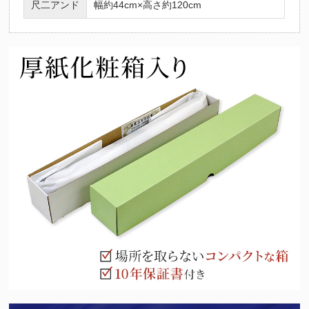
尺二アンド
幅約44cm×高さ約120cm