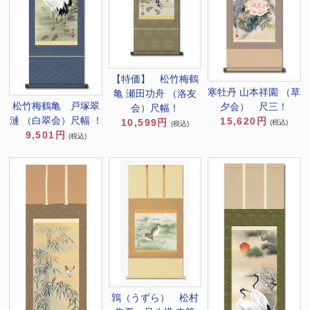
【特価】 松竹梅鶴
寒牡丹 山本祥園 （草
亀 瀬田功舟 （洛友
松竹梅鶴亀 戸塚翠
夕会） 尺三！
会）尺幅！
漣 （白翠会）尺幅 ！
15,620円
10,599円
(税込)
(税込)
9,501円
(税込)
鶉（うずら） 松村