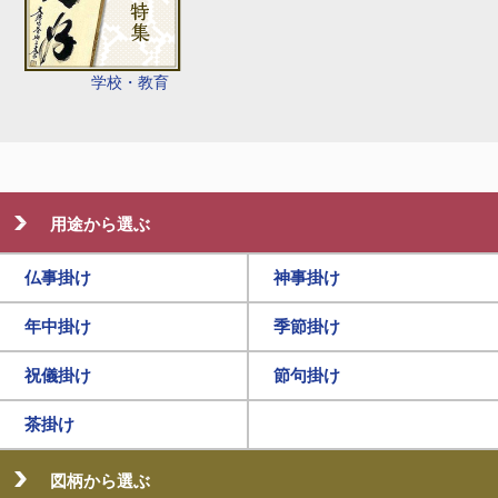
学校・教育
用途から選ぶ
仏事掛け
神事掛け
年中掛け
季節掛け
祝儀掛け
節句掛け
茶掛け
図柄から選ぶ