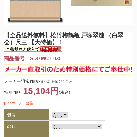
【全品送料無料】
松竹梅鶴亀 戸塚翠漣 （白翠
会）尺三 【大特価】！
商品番号 S-37MC1-035
メーカー通常価格28,008円のところ
15,104円
特別価格
(税込)
[137ポイント進呈 ]
包装
のし