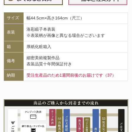
サイズ
幅44.5cm×高さ164cm（尺三）
洛彩緞子本表装
表装
※表装柄が画像と異なる場合がございます
箱
厚紙化粧箱入
細密美術複製作品
備考
表装品質十年間保証付き
納期
受注生産品のため1週間前後のお届けです（37）