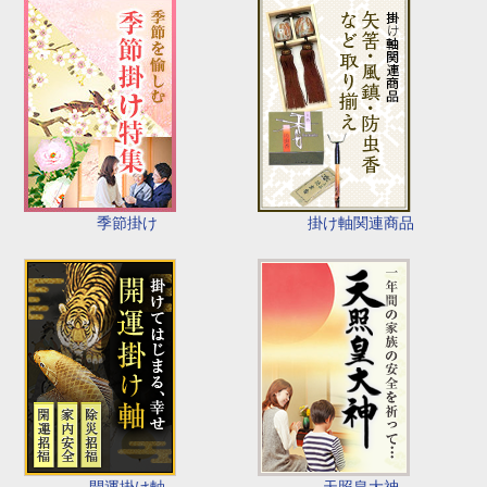
季節掛け
掛け軸関連商品
開運掛け軸
天照皇大神