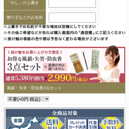
「のし」の上書き
贈り主などのお名前
風鎮・矢筈・防虫香3点セット