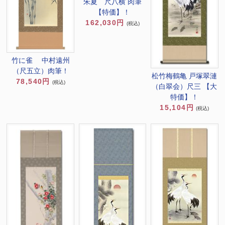
朱夏 尺八横 肉筆
【特価】！
162,030円
(税込)
竹に雀 中村遠州
（尺五立）肉筆！
松竹梅鶴亀 戸塚翠漣
78,540円
(税込)
（白翠会）尺三 【大
特価】！
15,104円
(税込)