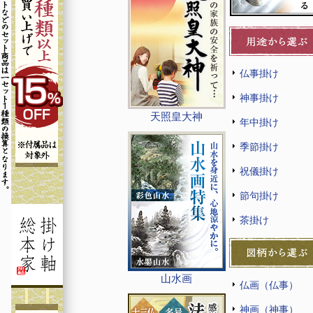
仏事掛け
神事掛け
天照皇大神
年中掛け
季節掛け
祝儀掛け
節句掛け
茶掛け
山水画
仏画（仏事）
神画（神事）