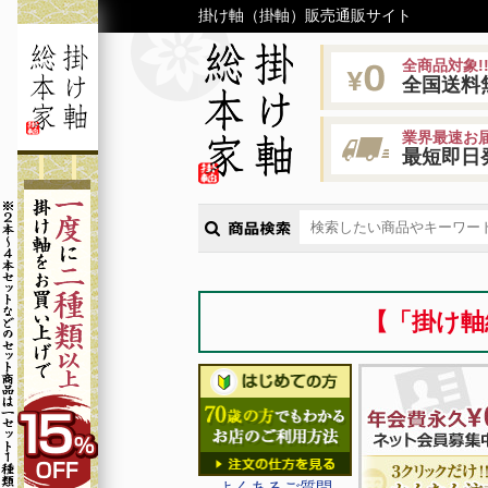
掛け軸（掛軸）販売通販サイト
全商品対象!
全国送料
業界最速お届
最短即日
【「掛け軸
よくあるご質問