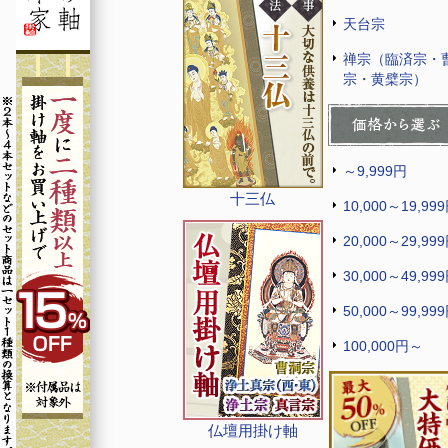
天台宗
禅宗（臨済宗・
宗・黄檗宗）
～9,999円
十三仏
10,000～19,99
20,000～29,99
30,000～49,99
50,000～99,99
100,000円～
仏壇用掛け軸