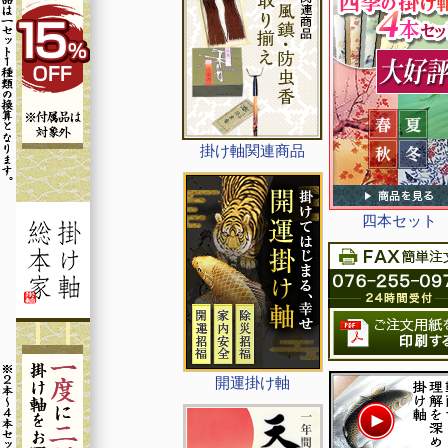
掛け軸関連商品
四本セット
開運掛け軸