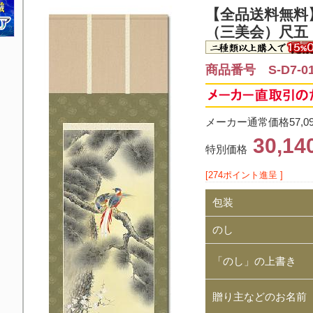
【全品送料無料
（三美会）尺五
商品番号 S-D7-0
メーカー通常価格57,0
30,1
特別価格
[274ポイント進呈 ]
包装
のし
「のし」の上書き
贈り主などのお名前