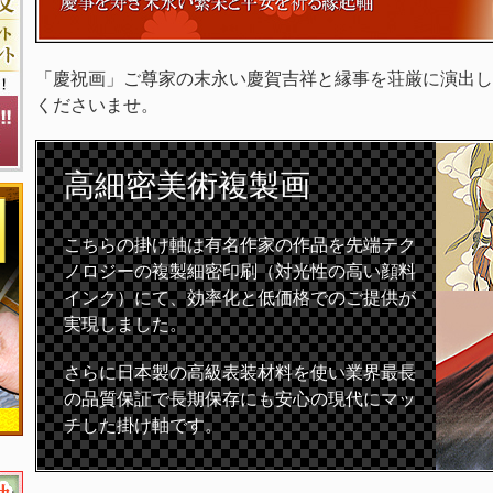
「慶祝画」ご尊家の末永い慶賀吉祥と縁事を荘厳に演出し
くださいませ。
高細密
美術複製画
こちらの掛け軸は有名作家の作品を先端テク
ノロジーの複製細密印刷（対光性の高い顔料
インク）にて、効率化と低価格でのご提供が
実現しました。
さらに日本製の高級表装材料を使い業界最長
の品質保証で長期保存にも安心の現代にマッ
チした掛け軸です。