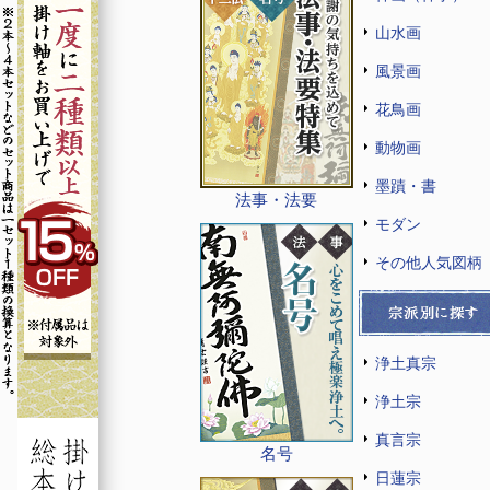
山水画
風景画
花鳥画
動物画
墨蹟・書
法事・法要
モダン
その他人気図柄
浄土真宗
浄土宗
真言宗
名号
日蓮宗