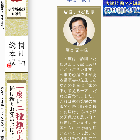
店長 家中栄一
この度はご訪問いた
だきまして誠にあり
がとうございます。
私事で恐縮ですがあ
る講演会の先生にあ
なたの名前は「家の
中が栄える一方」だ
ねと言われました。
これは家の繁栄の象
徴的な掛け軸を皆様
にお届けするのは私
の天職だと思い日々
精進しています。全
国の方に掛け軸を届
けたいという想いか
ら掛け軸の通販専門