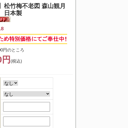
】
松竹梅不老図 森山観月
 日本製
18
90円のところ
40円
(税込)