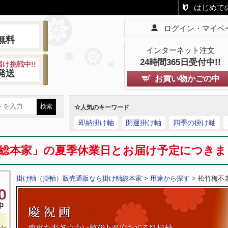
はじめて
ログイン・マイペ
!
無料
インターネット注文
24時間365日受付中!!
け挑戦中!!
発送
お買い物かごの中
☆人気のキーワード
即納掛け軸
開運掛け軸
四季の掛け軸
総本家」の夏季休業日とお届け予定につき
掛け軸（掛軸）販売通販なら掛け軸総本家
>
用途から探す
> 松竹梅不