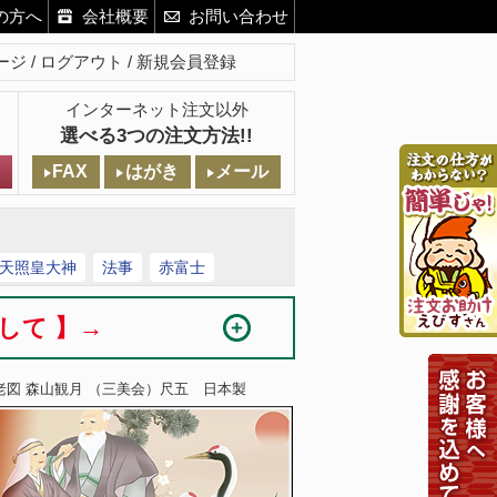
の方へ
会社概要
お問い合わせ
ージ
ログアウト
新規会員登録
インターネット注文以外
選べる3つの注文方法!!
FAX
はがき
メール
天照皇大神
法事
赤富士
まして 】→
老図 森山観月 （三美会）尺五 日本製