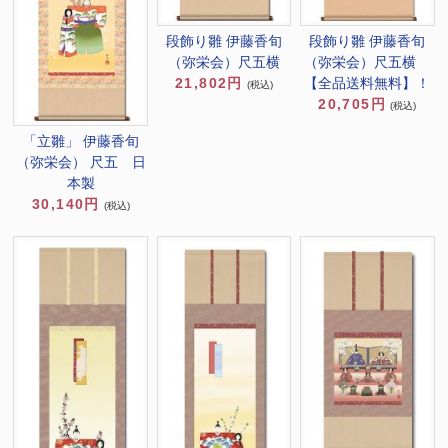
段飾り雛 伊藤香旬
段飾り雛 伊藤香旬
（弥栄会）尺五横
（弥栄会）尺五横
21,802円
【全品送料無料】！
(税込)
20,705円
(税込)
「立雛」 伊藤香旬
（弥栄会） 尺五 日
本製
30,140円
(税込)