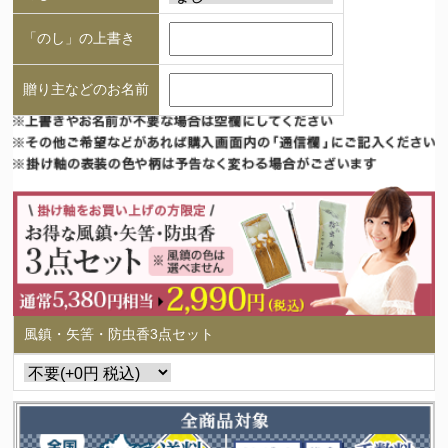
「のし」の上書き
贈り主などのお名前
風鎮・矢筈・防虫香3点セット