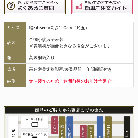
サイズ
幅54.5cm×高さ190cm（尺五）
金襴小紋緞子表装
表装
※表装柄が画像と異なる場合がございます
箱
高級桐箱入り
備考
高細密美術複製画/表装品質十年間保証付き
納期
受注製作のため一週間前後のお届け予定です