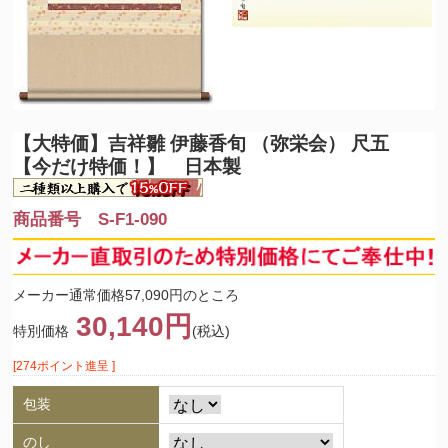
【大特価】
吉祥雛 伊藤香旬 （弥栄会） 尺五
【今だけ特価！】 日本製
商品番号 S-F1-090
メーカー通常価格57,090円のところ
30,140円
特別価格
(税込)
[274ポイント進呈 ]
包装
のし