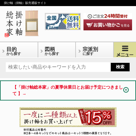
掛け軸（掛軸）販売通販サイト
目的
図柄
宗派別
から探す
から探す
に探す
【「掛け軸総本家」の夏季休業日とお届け予定につきまし
て 】→