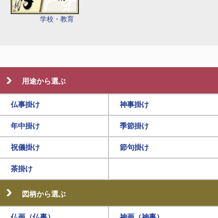
学校・教育
用途から選ぶ
仏事掛け
神事掛け
年中掛け
季節掛け
祝儀掛け
節句掛け
茶掛け
図柄から選ぶ
仏画（仏事）
神画（神事）