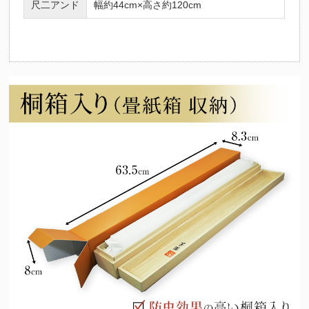
尺二アンド
幅約44cm×高さ約120cm