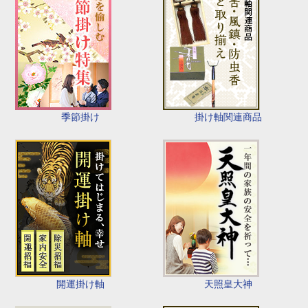
季節掛け
掛け軸関連商品
開運掛け軸
天照皇大神