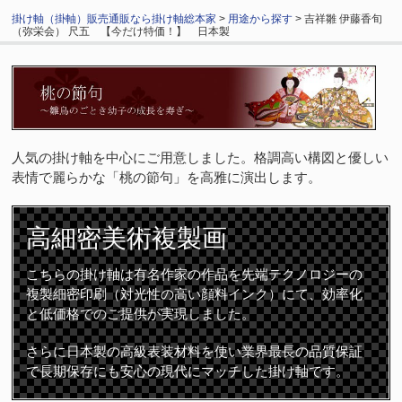
掛け軸（掛軸）販売通販なら掛け軸総本家
>
用途から探す
> 吉祥雛 伊藤香旬
（弥栄会） 尺五 【今だけ特価！】 日本製
人気の掛け軸を中心にご用意しました。格調高い構図と優しい
表情で麗らかな「桃の節句」を高雅に演出します。
高細密
美術複製画
こちらの掛け軸は有名作家の作品を先端テクノロジーの
複製細密印刷（対光性の高い顔料インク）にて、効率化
と低価格でのご提供が実現しました。
さらに日本製の高級表装材料を使い業界最長の品質保証
で長期保存にも安心の現代にマッチした掛け軸です。