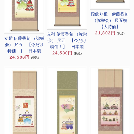
段飾り雛 伊藤香旬
（弥栄会） 尺五横
【大特価】
21,802円
(税込)
立雛 伊藤香旬 （弥栄
立雛 伊藤香旬 （弥栄
会） 尺五 【今だけ
会） 尺五 【今だけ
特価！】 日本製
特価！】 日本製
24,530円
(税込)
24,596円
(税込)