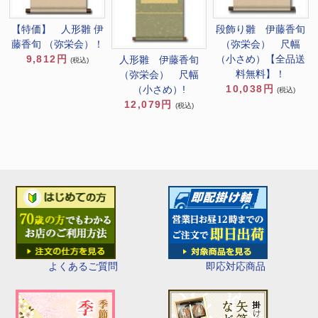
【特価】 人形雛 伊
段飾り雛 伊藤香旬
藤香旬 （弥栄会）！
（弥栄会） 尺幅
9,812円
（小さめ）【全品送
人形雛 伊藤香旬
(税込)
料無料】！
（弥栄会） 尺幅
10,038円
（小さめ）!
(税込)
12,079円
(税込)
即応対応商品
よくあるご質問