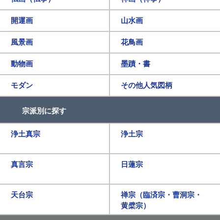
開運画
山水画
風景画
花鳥画
動物画
墨蹟・書
モダン
その他人気図柄
宗派別に探す
浄土真宗
浄土宗
真言宗
日蓮宗
天台宗
禅宗（臨済宗・曹洞宗・
黄檗宗）