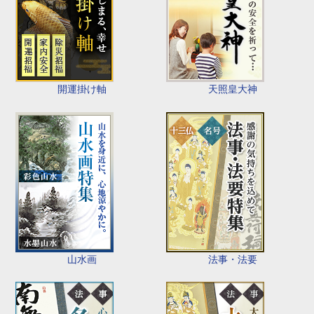
開運掛け軸
天照皇大神
山水画
法事・法要