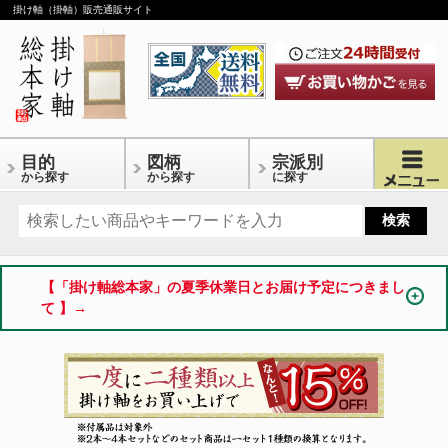
掛け軸（掛軸）販売通販サイト
目的
図柄
宗派別
から探す
から探す
に探す
【「掛け軸総本家」の夏季休業日とお届け予定につきまし
て 】→