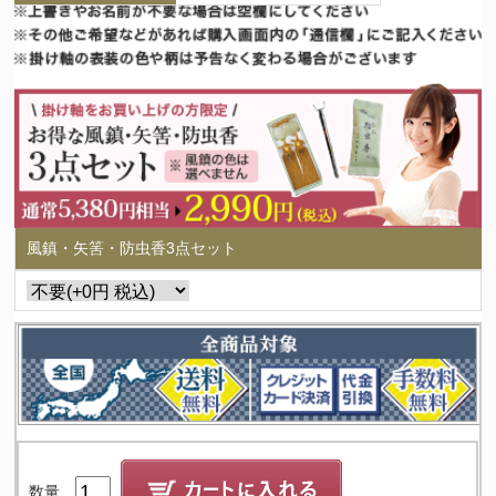
風鎮・矢筈・防虫香3点セット
数量