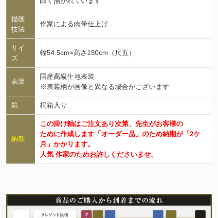
白く描かれています
描画
作家による肉筆仕上げ
技法
サイ
幅54.5cm×高さ190cm（尺五）
ズ
国産高級生地表装
表装
※表装柄が画像と異なる場合がございます
箱
桐箱入り
この掛け軸はご注文あり次第、先生がお客様の
ために作成します「オーダー品」のため納期が「2ケ
納期
月」かかります。
人気 作家のためお許しくださいませ。