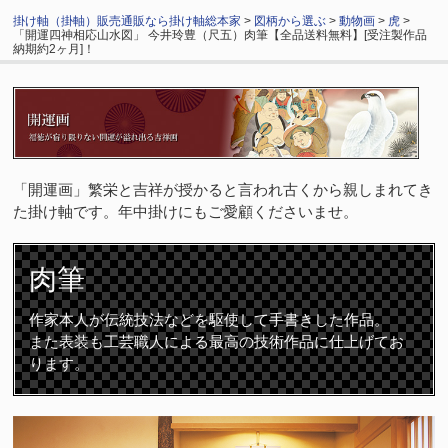
掛け軸（掛軸）販売通販なら掛け軸総本家
>
図柄から選ぶ
>
動物画
>
虎
>
「開運四神相応山水図」 今井玲豊（尺五）肉筆【全品送料無料】[受注製作品
納期約2ヶ月]！
「開運画」繁栄と吉祥が授かると言われ古くから親しまれてき
た掛け軸です。年中掛けにもご愛顧くださいませ。
肉筆
作家本人が伝統技法などを駆使して手書きした作品。
また表装も工芸職人による最高の技術作品に仕上げてお
ります。