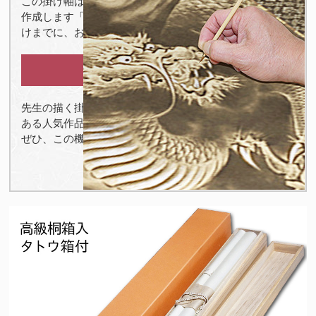
この掛け軸は好評のため現在、ご注文をお受けしてから
作成します「
オーダー品
」となります。下記の通りお届
けまでに、お時間を頂戴しております。
納期：２か月ほど
先生の描く掛け軸は、お待ちいただいても十分に価値の
ある人気作品です。
ぜひ、この機会にお求めください。