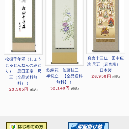
真言十三仏 田中広
松樹千年翠（しょう
遠 尺五（真言宗）
じゅせんねんのみど
鉄線花 佐藤桂三
日本製
り） 黒田正庵 尺
半切立 【全品送料
26,950円
三（全品送料無
(税込)
無料】！
料）！
52,140円
23,505円
(税込)
(税込)