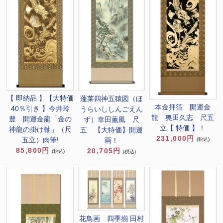
【 即納品 】【大特価
蓬莱四神五猿図（ほ
本金押箔 開運金
40％引き 】今井玲
うらいししんごえん
龍 奥田久志 尺五
豊 開運金龍「金の
ず）幸田薫風 尺
立【 特価 】！
神龍の掛け軸」（尺
五 【大特価】開運
231,000円
五立）肉筆!
(税込)
画！
85,800円
20,705円
(税込)
(税込)
花鳥画 四季揃 田村