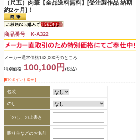
（尺五）肉筆【全品送料無料】[受注製作品 納期
約2ヶ月]！
商品番号 K-A322
メーカー通常価格143,000円のところ
100,100円
特別価格
(税込)
[910ポイント進呈 ]
包装
のし
「のし」の上書き
贈り主などのお名前