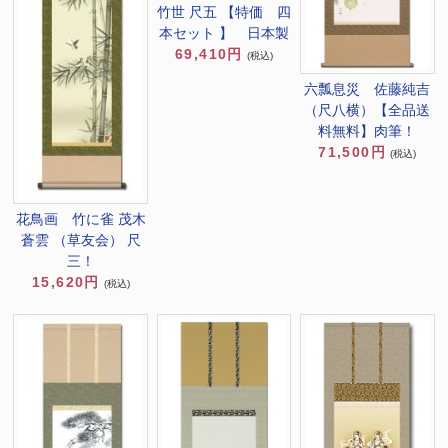
竹世 尺五 【特価 四
本セット 】 日本製
69,410円
(税込)
六瓢息災 佐藤純吉
（尺八横）【全品送
料無料】肉筆！
71,500円
(税込)
花鳥画 竹に雀 茂木
蒼雲 （草友会） 尺
三！
15,620円
(税込)