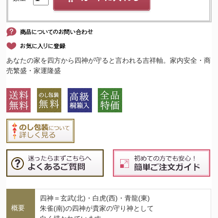
あなたの家を四方から四神が守ると言われる吉祥軸。家内安全・商
売繁盛・家運隆盛
四神＝玄武(北)・白虎(西)・青龍(東)
概要
朱雀(南)の四神が貴家の守り神として